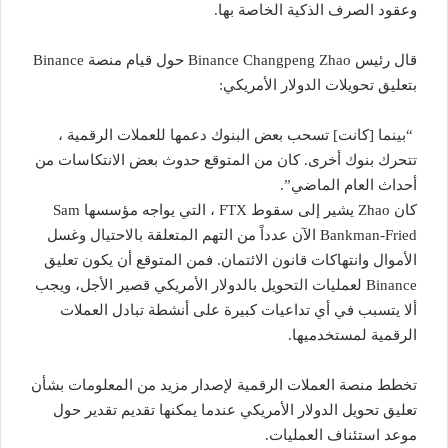
وعقود الصرف الذكية الخاصة بها.
قال رئيس Binance
Changpeng Zhao
حول قيام منصة Binance
بتعليق تحويلات الدولار الأمريكي:
“بينما [كانت] تسحب بعض البنوك دعمها للعملات الرقمية ،
تتحرك بنوك أخرى. كان من المتوقع حدوث بعض الانتكاسات من
أحداث العام الماضي”.
كان Zhao يشير إلى سقوط FTX ، التي يواجه مؤسسها Sam
Bankman-Fried الآن عدداً من التهم المتعلقة بالاحتيال وغسل
الأموال وانتهاكات قانون الائتمان. فمن المتوقع أن يكون تعليق
Binance لعمليات التحويل بالدولار الأمريكي قصير الأجل، ويجب
ألا يتسبب في أي تداعيات كبيرة على أنشطة تبادل العملات
الرقمية لمستخدميها.
تخطط منصة العملات الرقمية لإصدار مزيد من المعلومات بشأن
تعليق تحويل الدولار الأمريكي عندما يمكنها تقديم تقدير حول
موعد استئناف العمليات.