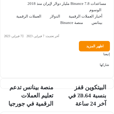
مساعدات Binance 7.8 مليار دولار لإيران منذ 2018
الوسوم
أخبار العملات الرقمية
الدولار
العملات الرقمية
بينانس
منصة Binance
آخر تحديث: 7 فبراير، 2023
7 فبراير، 2023
اظهر المزيد
إتبعنا
شاركها
‫X
فيسبوك
لينكدإن
ماسنجر
ماسنجر
تيلقرام
واتساب
بينتيريست
البيتكوين
منصة
البيتكوين قفز
منصة بينانس تدعم
قفز
بينانس
بنسبة 0.64٪ في
تعليم العملات
بنسبة
تدعم
0.64٪
تعليم
آخر 24 ساعة
الرقمية في جورجيا
في
العملات
آخر
الرقمية