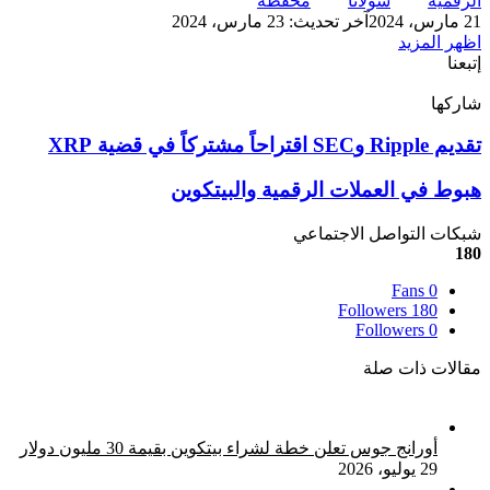
الرقمية
سولانا
محفظة
21 مارس، 2024
آخر تحديث: 23 مارس، 2024
اظهر المزيد
إتبعنا
شاركها
‫X
تيلقرام
لينكدإن
واتساب
ماسنجر
ماسنجر
فيسبوك
بينتيريست
تقديم
تقديم Ripple وSEC اقتراحاً مشتركاً في قضية XRP
Ripple
وSEC
هبوط
هبوط في العملات الرقمية والبيتكوين
اقتراحاً
في
مشتركاً
العملات
شبكات التواصل الاجتماعي
في
الرقمية
180
قضية
والبيتكوين
XRP
Fans
0
Followers
180
Followers
0
مقالات ذات صلة
أورانج جوس تعلن خطة لشراء بيتكوين بقيمة 30 مليون دولار
29 يوليو، 2026