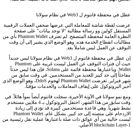
عطل في محفظة فانتوم ل Web3 في نظام سولانا
عرضت لقطة شاشة للمعاملة التي عرضها صحفي العملات الرقمية
المستقل كولين وو رسالة مطالبة “لا توجد بيانات” على صفحة
النظرة العامة لمحفظة المتصفح. لم تعترف Phantom Wallet بأي من
مطالبات انقطاع الخدمة هذه. وهو الوضع الذي يشير إلى أن وقت
التوقف عن العمل ليس شاملاً بعد.
إن عطل في محفظة فانتوم ل Web3 في نظام سولانا ليس جديداً
حيث أن فترات التوقف عن العمل ليست غريبة على Phantom
Wallet. وباعتبارها محفظة قائمة على Solana، فإن هذا ليس حدثاً
مفاجئاً إلى حد كبير للعديد من المستخدمين. في وقت سابق من
شهر فبراير. تعرضت Phantom Wallet لهجوم DdoS، وهو الوضع الذي
أجبر البروتوكول على إيقاف المعاملات والخدمات مؤقتاً.
ومع نمو سولانا في الآونة الأخيرة، سجلت فانتوم أيضاً نمواً هائلاً. في
وقت سابق من هذا الشهر، احتفل البروتوكول بـ 4 ملايين مستخدم
نشط شهرياً. وهي قاعدة مستخدمين كبيرة قد تؤدي إلى زيادة
الازدحام على منصته إلى حد كبير. بشكل عام، Phantom Wallet
ليست خالية من أي عوائق ذات صلة باعتبارها عملية نقل رئيسية من
blockchain Layer-1 الأصلي.