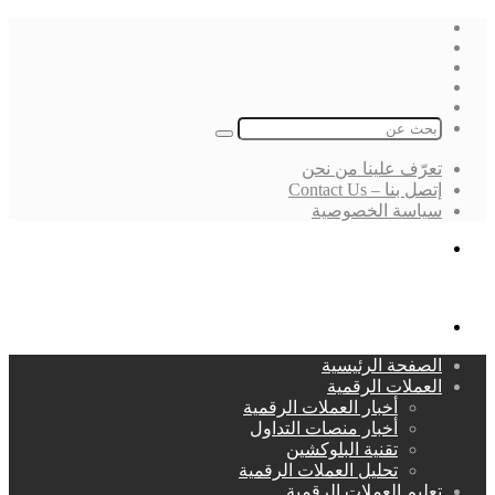
فيسبوك
‫X
لينكدإن
انستقرام
بحث
عن
تعرّف علينا من نحن
إتصل بنا – Contact Us
سياسة الخصوصية
بحث
عن
القائمة
الصفحة الرئيسية
العملات الرقمية
أخبار العملات الرقمية
أخبار منصات التداول
تقنية البلوكشين
تحليل العملات الرقمية
تعليم العملات الرقمية