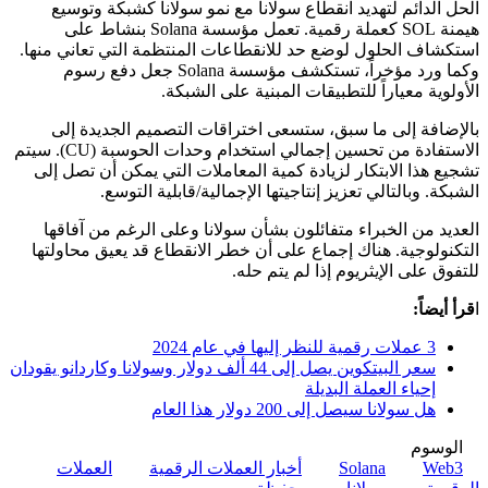
الحل الدائم لتهديد انقطاع سولانا مع نمو سولانا كشبكة وتوسيع
هيمنة SOL كعملة رقمية. تعمل مؤسسة Solana بنشاط على
استكشاف الحلول لوضع حد للانقطاعات المنتظمة التي تعاني منها.
وكما ورد مؤخراً، تستكشف مؤسسة Solana جعل دفع رسوم
الأولوية معياراً للتطبيقات المبنية على الشبكة.
بالإضافة إلى ما سبق، ستسعى اختراقات التصميم الجديدة إلى
الاستفادة من تحسين إجمالي استخدام وحدات الحوسبة (CU). سيتم
تشجيع هذا الابتكار لزيادة كمية المعاملات التي يمكن أن تصل إلى
الشبكة. وبالتالي تعزيز إنتاجيتها الإجمالية/قابلية التوسع.
العديد من الخبراء متفائلون بشأن سولانا وعلى الرغم من آفاقها
التكنولوجية. هناك إجماع على أن خطر الانقطاع قد يعيق محاولتها
للتفوق على الإيثريوم إذا لم يتم حله.
ا
قرأ أيضاً:
3 عملات رقمية للنظر إليها في عام 2024
سعر البيتكوين يصل إلى 44 ألف دولار وسولانا وكاردانو يقودان
إحياء العملة البديلة
هل سولانا سيصل إلى 200 دولار هذا العام
الوسوم
Web3
Solana
أخبار العملات الرقمية
العملات