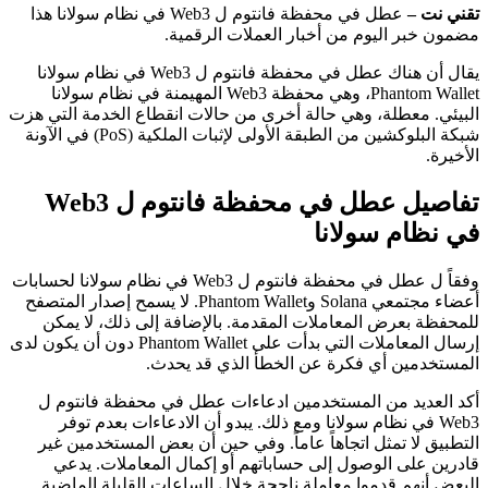
تقني نت –
عطل في محفظة فانتوم ل Web3 في نظام سولانا هذا
مضمون خبر اليوم من أخبار العملات الرقمية.
يقال أن هناك عطل في محفظة فانتوم ل Web3 في نظام سولانا
Phantom Wallet، وهي محفظة Web3 المهيمنة في نظام سولانا
البيئي. معطلة، وهي حالة أخرى من حالات انقطاع الخدمة التي هزت
شبكة البلوكشين من الطبقة الأولى لإثبات الملكية (PoS) في الآونة
الأخيرة.
تفاصيل عطل في محفظة فانتوم ل Web3
في نظام سولانا
وفقاً ل عطل في محفظة فانتوم ل Web3 في نظام سولانا لحسابات
أعضاء مجتمعي Solana وPhantom Wallet. لا يسمح إصدار المتصفح
للمحفظة بعرض المعاملات المقدمة. بالإضافة إلى ذلك، لا يمكن
إرسال المعاملات التي بدأت على Phantom Wallet دون أن يكون لدى
المستخدمين أي فكرة عن الخطأ الذي قد يحدث.
أكد العديد من المستخدمين ادعاءات عطل في محفظة فانتوم ل
Web3 في نظام سولانا ومع ذلك. يبدو أن الادعاءات بعدم توفر
التطبيق لا تمثل اتجاهاً عاماً. وفي حين أن بعض المستخدمين غير
قادرين على الوصول إلى حساباتهم أو إكمال المعاملات. يدعي
البعض أنهم قدموا معاملة ناجحة خلال الساعات القليلة الماضية.