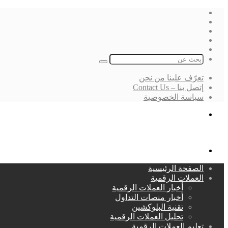
فيسبوك
‫X
لينكدإن
انستقرام
بحث
عن
تعرّف علينا من نحن
إتصل بنا – Contact Us
سياسة الخصوصية
بحث
عن
القائمة
الصفحة الرئيسية
العملات الرقمية
أخبار العملات الرقمية
أخبار منصات التداول
تقنية البلوكشين
تحليل العملات الرقمية
تعليم العملات الرقمية