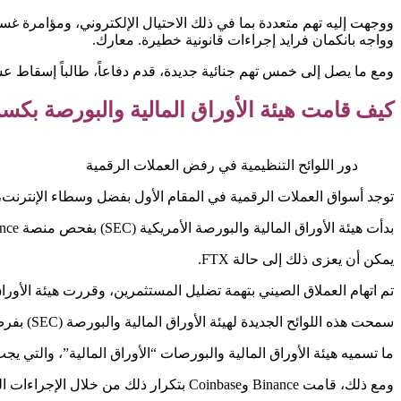
ووجهت إليه تهم متعددة بما في ذلك الاحتيال الإلكتروني، ومؤامرة غسيل 
وواجه بانكمان فرايد إجراءات قانونية خطيرة. معارك.
ومع ما يصل إلى خمس تهم جنائية جديدة، قدم دفاعاً، طالباً إسقاط عش
كيف قامت هيئة الأوراق المالية والبورصة بكس
دور اللوائح التنظيمية في رفض العملات الرقمية
توجد أسواق العملات الرقمية في المقام الأول بفضل وسطاء الإنترنت، وهم Binance وKraken وCoinbase، على سبيل المثال 
بدأت هيئة الأوراق المالية والبورصة الأمريكية (SEC) بفحص منصة Binance.
يمكن أن يعزى ذلك إلى حالة FTX.
تم اتهام العملاق الصيني بتهمة تضليل المستثمرين، وقررت هيئة الأورا
سمحت هذه اللوائح الجديدة لهيئة الأوراق المالية والبورصة (SEC) بفرض رسوم على منصة Binance في عمليات تبادل العملات الرقمية غير المسجلة وغير القانونية.
ما تسميه هيئة الأوراق المالية والبورصات “الأوراق المالية”، والتي يجب عل
ومع ذلك، قامت Binance وCoinbase بتكرار ذلك من خلال الإجراءات القانونية الخاصة بهما.