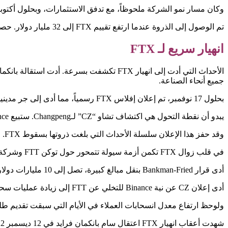
وكان مسار نمو الشركة ملحوظاً، مع تدفق الاستثمارات، وبحلول أكتوبر 2021، حققت قيمة قدرها 25 مليار دولا
تم الوصول إلى الذروة عندما ارتفع تقييم FTX إلى 32 مليار دولار. حصلت نظيرتها الأمريكية، FTX America، على تقييم قدره 8 مليارات دولار بعد تدفق استثماري كبير في يناير 2022.
انهيار سريع لـ FTX
جميع أنحاء الصناعة.
بحلول 17 نوفمبر، تم إعلان إفلاس FTX رسمياً، مما أدى إلى جر مدينيها البالغ عددهم 101 مديناً إلى ملف إفلاس الفصل 11.
يبدو أن نقطة التحول هي اكتشاف تشاو “CZ” لـChangpeng. ستبيع Binance توكنات FTT الخاصة بها بسبب المخاوف بشأن الاتجاهات المالية المرتبطة بـ Bankman-Fried.
وقد حفز هذا الإعلان سلسلة الأحداث التي بلغت ذروتها بسقوط FTX.
في قلب زوال FTX تكمن أزمة سيولة تتمحور حول توكن FTT وشركة Alameda Research Company، وهي شركة التداول التابعة لـ Bankman-Fried.
أدى قرار Bankman-Fried بنقل مبالغ كبيرة، تصل إلى 10 مليارات دولار، من أموال عملاء FTX إلى Alameda، والمحتفظ بها بشكل أساسي في توكن FTT، إلى تفاقم الوضع.
أدى إعلان CZ عن نية Binance للتخلي عن FTT إلى زيادة عمليات سحب العملاء، مما ساهم في النهاية في إفلاس FTX Group.
ولوحظ ارتفاع معدل انسحابات العملاء في الأيام التي سبقت تقديم طل
شهدت أعقاب انهيار FTX اعتقال سام بانكمان فرايد في 12 ديسمبر 2022.