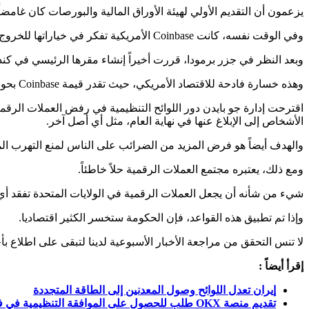
يزعمون أن التقديم الأولي لهيئة الأوراق المالية والبورصات كان غامضا
وفي الوقت نفسه، كانت Coinbase الأمريكية تفكر في خياراتها للخروج من الولايات المتحدة.
وبعد النظر في جزر برمودا، قررت أخيراً إنشاء مقرها الرئيسي في كندا
وهذه خسارة فادحة للاقتصاد الأمريكي، حيث تقدر قيمة Coinbase بحوالي 17 مليار دولار في الوقت الحالي.
اقترحت إدارة جو بايدن دور اللوائح التنظيمية في رفض العملات الرقم
الأشخاص إلى الإبلاغ عنها في نهاية العام، مثل أي أصل آخر.
والهدف أيضاً هو فرض المزيد من الضرائب على الناس لمنع التهرب الم
ومع ذلك، يعتبره مجتمع العملات الرقمية حلاً خاطئاً.
شيء من شأنه أن يجعل العملات الرقمية في الولايات المتحدة تفقد أي 
وإذا تم تطبيق هذه القواعد، فإن الحكومة ستخسر الكثير اقتصاديا.
لا تنس التحقق من مراجعة الأخبار الأسبوعية لدينا لتبقى على اطلاع ب
إقرأ أيضاً :
إيران تعدل اللوائح وصول المعدنين إلى الطاقة المتجددة
تقديم منصة OKX طلب للحصول على الموافقة التنظيمية في فرنسا