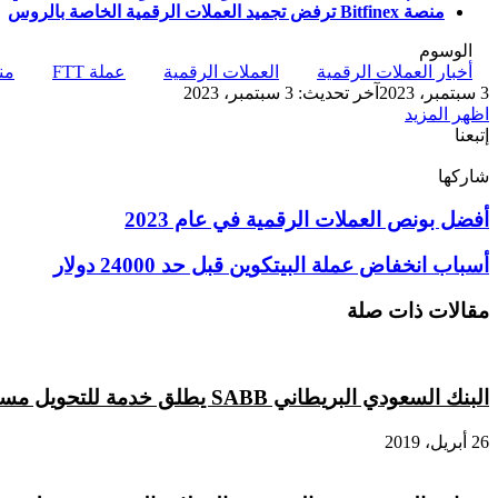
منصة Bitfinex ترفض تجميد العملات الرقمية الخاصة بالروس
الوسوم
أخبار العملات الرقمية
العملات الرقمية
عملة FTT
منصة
3 سبتمبر، 2023
آخر تحديث: 3 سبتمبر، 2023
اظهر المزيد
إتبعنا
شاركها
‫X
تيلقرام
لينكدإن
واتساب
ماسنجر
ماسنجر
فيسبوك
بينتيريست
أفضل
أفضل بونص العملات الرقمية في عام 2023
بونص
العملات
أسباب
أسباب انخفاض عملة البيتكوين قبل حد 24000 دولار
الرقمية
انخفاض
في
عملة
مقالات ذات صلة
عام
البيتكوين
2023
قبل
حد
24000
البنك السعودي البريطاني SABB يطلق خدمة للتحويل مستندة على ريبل
دولار
26 أبريل، 2019