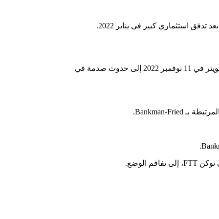
الأحداث التي أدت إلى انهيار FTX تكشفت بسرعة. أدت استقالة بانكمان فرايد من منصب الرئيس التنفيذي والإعلان عن إفلاس الشركة عبر تويتر في 11 نوفمبر 2022 إلى حدوث صدمة في