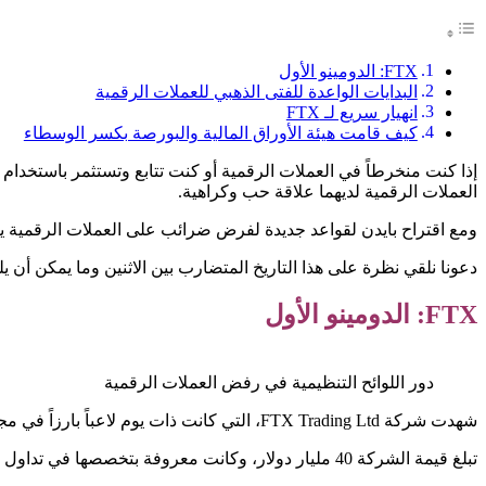
FTX: الدومينو الأول
البدايات الواعدة للفتى الذهبي للعملات الرقمية
انهيار سريع لـ FTX
كيف قامت هيئة الأوراق المالية والبورصة بكسر الوسطاء
إذا كنت منخرطاً في العملات الرقمية أو كنت تتابع وتستثمر باستخدام 
العملات الرقمية لديهما علاقة حب وكراهية.
ومع اقتراح بايدن لقواعد جديدة لفرض ضرائب على العملات الرقمية يزد
دعونا نلقي نظرة على هذا التاريخ المتضارب بين الاثنين وما يمكن أن 
FTX: الدومينو الأول
دور اللوائح التنظيمية في رفض العملات الرقمية
شهدت شركة FTX Trading Ltd، التي كانت ذات يوم لاعباً بارزاً في مجال تبادل العملات الرقمية، انهياراً كبيراً أدى إلى الإفلاس وسلسلة من الفضائح.
تبلغ قيمة الشركة 40 مليار دولار، وكانت معروفة بتخصصها في تداول مشتقات العملات الرقمية.