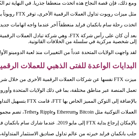
ومع ذلك، فإن قصة النجاح هذه اتخذت منعطفا جذريا. في النهاية تم الكشف عن FTX ومؤسسها، Fried
مثل ميزات روبوت تداول العملات الرقمية الأخرى، توفر FTX روبوتاً يمكن استخدامه مع عدد من الاستراتيجيات المختلفة.
اتخذت رحلة سام بانكمان فرايد منعطفاً آخر عندما واجه اتهامات جديد
بعد أن كان على رأس شركة FTX، وهي شركة 
إلى شخصية مركزية في سلسلة من الخلافات القانونية.
لقد واجهت الولايات المتحدة عدداً من التغييرات منذ لعبة الدومينو الأو
البدايات الواعدة للفتى الذهبي للعملات الرقمي
ميزت FTX نفسها عن شركات العملات الرقمية الأخرى من خلال شراء وبيع مشتقات العملات الرقمية.
تعمل المنصة عبر مناطق مختلفة، بما في ذلك الولايات المتحدة وأوروبا
بالإضافة إلى التوكن المميز الخاص بها FTT، قامت FTX بتسهيل التداول في العملات الرقمية البارزة.
العملات التوكنية مثل Bitcoin وEthereum وRipple وTether، تضم مجموعة كبيرة تضم أكثر من 300 زوج تداول.
بالإمكان إرجاع بداية FTX إلى مايو 2019. عندما شارك سام بانكمان فرايد وغاري وانغ، وكلاهما من خريجي معهد ماساتشوستس للتكنولوجيا، في تأسيسها.
جلب بانكمان فرايد خبرته من عالم تداول صناديق الاستثمار المتداول