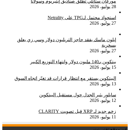
مورغان ستانلي تطلق صناديق إيثيريوم وسولانا
28 يوليو، 2026
استحواذ محتمل لـTPG على Netrality
27 يوليو، 2026
إيلون ماسك يفقد حاجز التريليون دولار وسي زي يعلق
بسخرية
27 يوليو، 2026
بيتكوين بـ140 مليون دولار وانتهاء التوزيع الكبير
15 يوليو، 2026
البيتكوين يستقر مع انتظار قرارات قد تغيّر اتجاه السوق
13 يوليو، 2026
سايلور يثير الجدل حول مستقبل البيتكوين
12 يوليو، 2026
زخم جديد لـ XRP قبل تصويت CLARITY
11 يوليو، 2026
عن موقع تقني نت