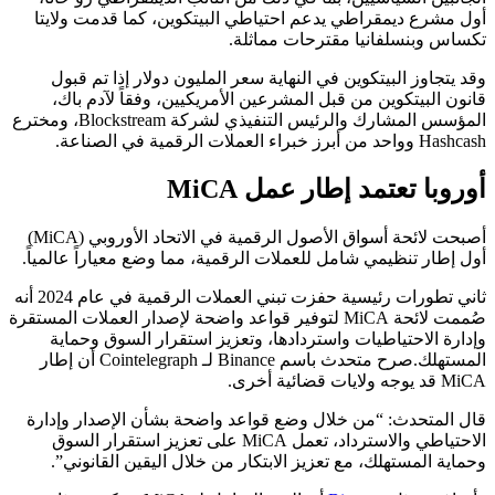
أول مشرع ديمقراطي يدعم احتياطي البيتكوين، كما قدمت ولايتا
تكساس وبنسلفانيا مقترحات مماثلة.
وقد يتجاوز البيتكوين في النهاية سعر المليون دولار إذا تم قبول
قانون البيتكوين من قبل المشرعين الأمريكيين، وفقاً لآدم باك،
المؤسس المشارك والرئيس التنفيذي لشركة Blockstream، ومخترع
Hashcash وواحد من أبرز خبراء العملات الرقمية في الصناعة.
أوروبا تعتمد إطار عمل MiCA
أصبحت لائحة أسواق الأصول الرقمية في الاتحاد الأوروبي (MiCA)
أول إطار تنظيمي شامل للعملات الرقمية، مما وضع معياراً عالمياً.
ثاني تطورات رئيسية حفزت تبني العملات الرقمية في عام 2024 أنه
صُممت لائحة MiCA لتوفير قواعد واضحة لإصدار العملات المستقرة
وإدارة الاحتياطيات واستردادها، وتعزيز استقرار السوق وحماية
المستهلك.صرح متحدث باسم Binance لـ Cointelegraph أن إطار
MiCA قد يوجه ولايات قضائية أخرى.
قال المتحدث: “من خلال وضع قواعد واضحة بشأن الإصدار وإدارة
الاحتياطي والاسترداد، تعمل MiCA على تعزيز استقرار السوق
وحماية المستهلك، مع تعزيز الابتكار من خلال اليقين القانوني”.