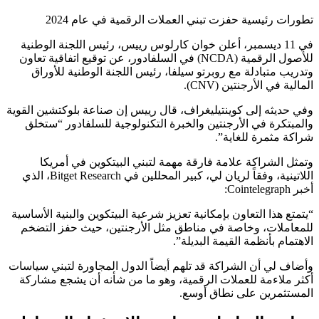
تطورات رئيسية حفزت تبني العملات الرقمية في عام 2024
في 11 ديسمبر، أعلن خوان كارلوس رييس، رئيس اللجنة الوطنية
للأصول الرقمية (NCDA) في السلفادور، عن توقيع اتفاقية تعاون
وتدريب متبادلة مع روبرتو سيلفا، رئيس اللجنة الوطنية للأوراق
المالية في الأرجنتين (CNV).
وفي حديثه إلى كوينتيليغراف، قال رييس إن صناعة بلوكتشين القوية
والمبتكرة في الأرجنتين والخبرة التكنولوجية للسلفادور “ستخلق
شراكة مثمرة للغاية”.
وتمثل الشراكة علامة فارقة مهمة لتبني البيتكوين في أمريكا
اللاتينية، وفقاً لريان لي، كبير المحللين في Bitget Research، الذي
أخبر Cointelegraph:
“يتمتع هذا التعاون بإمكانية تعزيز شرعية البيتكوين والبنية الأساسية
للمعاملات، وخاصة في مناطق مثل الأرجنتين، حيث حفز التضخم
الاهتمام بأنظمة القيمة البديلة”.
وأضاف لي أن الشراكة قد تلهم أيضاً الدول المجاورة لتبني سياسات
أكثر ملاءمة للعملات الرقمية، وهو ما من شأنه أن يشجع مشاركة
المستثمرين على نطاق أوسع.