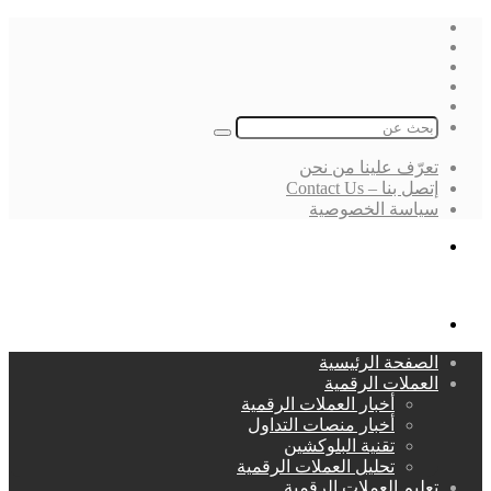
فيسبوك
‫X
لينكدإن
انستقرام
بحث
عن
تعرّف علينا من نحن
إتصل بنا – Contact Us
سياسة الخصوصية
بحث
عن
القائمة
الصفحة الرئيسية
العملات الرقمية
أخبار العملات الرقمية
أخبار منصات التداول
تقنية البلوكشين
تحليل العملات الرقمية
تعليم العملات الرقمية