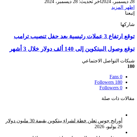
28 ديسمبر، 2024
آخر تحديث: 28 ديسمبر، 2024
اظهر المزيد
إتبعنا
شاركها
‫X
تيلقرام
لينكدإن
واتساب
ماسنجر
ماسنجر
فيسبوك
بينتيريست
توقع
توقع ارتفاع 3 عملات رئيسية بعد حفل تنصيب ترامب
ارتفاع
3
توقع
توقع وصول البيتكوين إلى 140 ألف دولار خلال 3 أشهر
عملات
وصول
رئيسية
البيتكوين
شبكات التواصل الاجتماعي
بعد
إلى
180
حفل
140
تنصيب
Fans
0
ألف
ترامب
Followers
180
دولار
Followers
0
خلال
3
مقالات ذات صلة
أشهر
أورانج جوس تعلن خطة لشراء بيتكوين بقيمة 30 مليون دولار
29 يوليو، 2026