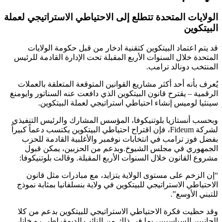
الولايات المتحدة تتطلع إلى الاحتياطي الاستراتيجي لعملة
البيتكوين
قد يتم اعتماد البيتكوين كتقنية ادخار من قبل حكومة الولايات
المتحدة خلال السنوات الأربع المقبلة تحت الإدارة القادمة للرئيس
المنتخب دونالد ترامب.
يُعرف بأنه أحد أكثر مشاريع القوانين المتوقعة المتعلقة بالعملات
الرقمية – يقترح قانون البيتكوين الذي دافعت عنه السناتور وايومنغ
سينثيا لوميس إنشاء احتياطي استراتيجي لعملة البيتكوين.
وبحسب أنستازيا بلوتنيكوفا، المؤسس المشارك والرئيس التنفيذي
لشركة Fideum، فإن اقتراح احتياطي البيتكوين يكتسب دعماً كبيراً
بفضل فوز ترامب في انتخابات نوفمبر والأغلبية القادمة للحزب
الجمهوري في مجلس الشيوخ.وبدعم من الحزبين، يمكن قبول
مشروع القانون خلال السنوات الأربع المقبلة. وقالت بلوتنيكوفا:
“إن الزخم على مستوى الولاية يتزايد، مع مبادرات مثل قانون
الاحتياطي الاستراتيجي للبيتكوين في ولاية بنسلفانيا بمثابة نموذج
للتبني الأوسع”.
وقد حظيت فكرة الاحتياطي الاستراتيجي للبيتكوين بدعم من كلا
الجانبين السياسيين، بما في ذلك من النائب الديمقراطي رو خانا،