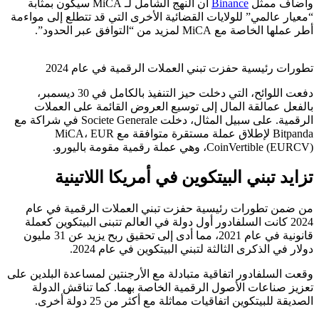
وأضاف ممثل
Binance
أن النهج الشامل لـ MiCA سيكون بمثابة
“معيار عالمي” للولايات القضائية الأخرى التي قد تتطلع إلى مواءمة
أطر عملها الخاصة مع MiCA لمزيد من “التوافق عبر الحدود”.
تطورات رئيسية حفزت تبني العملات الرقمية في عام 2024
دفعت اللوائح، التي دخلت حيز التنفيذ بالكامل في 30 ديسمبر،
بالفعل عمالقة المال إلى توسيع العروض القائمة على العملات
الرقمية. على سبيل المثال، دخلت Societe Generale في شراكة مع
Bitpanda لإطلاق عملة مستقرة متوافقة مع MiCA، EUR
CoinVertible (EURCV)، وهي عملة رقمية مقومة باليورو.
تزايد تبني البيتكوين في أمريكا اللاتينية
من ضمن تطورات رئيسية حفزت تبني العملات الرقمية في عام
2024 كانت السلفادور أول دولة في العالم تتبنى البيتكوين كعملة
قانونية في عام 2021، مما أدى إلى تحقيق ربح يزيد عن 31 مليون
دولار في الذكرى الثالثة لتبني البيتكوين في عام 2024.
وقعت السلفادور اتفاقية متبادلة مع الأرجنتين لمساعدة البلدين على
تعزيز صناعات الأصول الرقمية الخاصة بهما. كما تناقش الدولة
الصديقة للبيتكوين اتفاقيات مماثلة مع أكثر من 25 دولة أخرى.