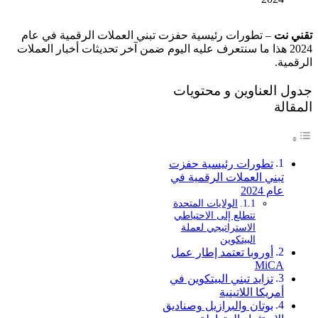
تقني نت
– تطورات رئيسية حفزت تبني العملات الرقمية في عام
2024 هذا ما سنتعرف عليه اليوم ضمن آخر تحديثات أخبار العملات
الرقمية.
جدول العناوين و محتويات
المقالة
تطورات رئيسية حفزت
تبني العملات الرقمية في
عام 2024
الولايات المتحدة
تتطلع إلى الاحتياطي
الاستراتيجي لعملة
البيتكوين
أوروبا تعتمد إطار عمل
MiCA
تزايد تبني البيتكوين في
أمريكا اللاتينية
بوتان والبرازيل وصناديق