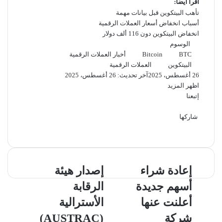
اقرأ أيضاً:
تأهب البيتكوين قبل بيانات مهمة
أسباب انخفاض أسعار العملات الرقمية
انخفاض البيتكوين دون 116 ألف دولار
الوسوم
BTC
Bitcoin
أخبار العملات الرقمية
البيتكوين
العملات الرقمية
26 أغسطس، 2025
آخر تحديث: 26 أغسطس، 2025
اظهر المزيد
إتبعنا
شاركها
‫X
فيسبوك
لينكدإن
ماسنجر
ماسنجر
تيلقرام
واتساب
بينتيريست
إعادة
إصدار
إعادة شراء
إصدار هيئة
شراء
هيئة
أسهم جديدة
الرقابة
أسهم
الرقابة
جديدة
الأسترالية
أعلنت عنها
الأسترالية
أعلنت
(AUSTRAC)
شركة
(AUSTRAC)
عنها
أمراً