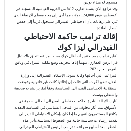
مستوى له منذ 9 يوليو.
وقد تراجع الآن بنسبة تقارب 12% من الذروة القياسية المسجلة في
أغسطس فوق 124,000 دولار، مما أدى إلى محو معظم الارتفاع الذي
بُني على رهانات بأن الاحتياطي الفيدرالي سيتحول قريباً إلى خفض
أسعار الفائدة.
إقالة ترامب حاكمة الاحتياطي
الفيدرالي ليزا كوك
أعلن ترامب يوم الاثنين أنه أقال كوك بسبب مزاعم تتعلق بالاحتيال
في الرهن العقاري، متهماً إياها بتحريف وضع ملكية المنزل في وثائق
القرض لعام 2021.
المزاعم، التي أحالتها وكالة تمويل الإسكان الفيدرالية إلى وزارة
العدل، تنفيها كوك، التي قالت إن إقالتها كانت غير قانونية وقوضت
استقلالية الاحتياطي الفيدرالي السياسية، وفقاً لتقرير نشرته صحيفة
واشنطن بوست.
أثارت الإزالة النادرة لحاكم الاحتياطي الفيدرالي الحالي صدمة في
الأسواق، مما أثار مخاوف من التدخل السياسي في السياسة النقدية.
وكافح المستثمرون لتقييم ما إذا كان بإمكان الاحتياطي الفيدرالي
تقديم إرشادات سياسية خالية من الضغوط السياسية.تأتي هذه
الخطوة بعد أسابيع من انتقاد ترامب لرئيس الاحتياطي الفيدرالي