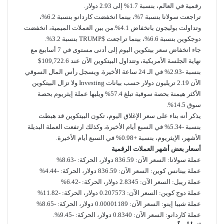
رقمية في العالم، بنسبة 1.7% إلى 2.93 دولار.
تراجعت سولانا بنسبة 7%، بينما انخفضت كاردانو بنسبة 6.2%،
وتداولت بوليجون بانخفاض 4.1%.من بين العملات الميمية، انخفضت
دوجكوين بنسبة 6.6%، بينما تراجعت $TRUMP بنسبة 3.2%.
جاء انخفاض سعر بيتكوين اليوم إلى أدنى مستوى في 7 أسابيع مع
نهاية الجلسة الأمريكية، وتتداول البيتكوين الآن عند 109,722.6$
بنسبة -2.93% في الـ 24 ساعة الأخيرة. ويسجل رأس المال السوقي
الآن 2.19 تريليون دولار حسب بيانات Investing ولا تزال البيتكوين
الأكثر هيمنة بحصة سوقية تبلغ 57.4% ويليها عملة إيثريوم بحصة
سوق 14.5%.
يذكر أنه بناء على سعر الإغلاق اليوم، تكون البيتكوين قد هبطت
بنسبة -5.34% في السبع أيام الأخيرة، وكذلك ارتفعت العملة البديلة
الأشهر، الإيثريوم، بنسبة +0.98% في السبع أيام الأخيرة.
أسعار بعض أشهر العملات الرقمية
عملة سولانا: السعر الآن: 836.59 دولار، الحركة: -8.63%
عملة بينانس كوين: السعر الآن: 836.59 دولار، الحركة: -4.44%
عملة ريبل: السعر الآن: 2.8345 دولار، الحركة: -6.42%
عملة دوج كوين: السعر الآن: 0.207573 دولار، الحركة: -11.82%
عملة شيبا إينو: السعر الآن: 0.00001189 دولار، الحركة: -8.65%
عملة كاردانو: السعر الآن: 0.8340 دولار، الحركة: -9.45%.