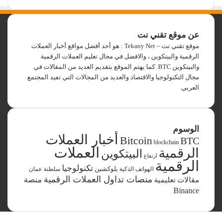
عن موقع تقني نت
موقع تقني نت – Tekany Net : هو أحد أفضل مواقع أخبار العملات
الرقمية والبيتكوين ، والافضل في مجال تعليم العملات الرقمية
والبيتكوين BTC. كما يهتم الموقع بتقديم العديد من المقالات في
مجال التكنولوجيا والاقتصاد والعديد من المجالات التي تفيد المجتمع
العربي.
الوسوم
أخبار العملات
Bitcoin
BTC
blockchain
العملات
الرقمية
البيتكوين
ارتفاع
الرقمية
تكنولوجيا
بلوكشين
الهواتف الذكية
سلطنة عمان
منصات تداول العملات الرقمية
مقالات تعليمية
منصة
Binance
‫X
فيسبوك
لينكدإن
ماسنجر
ماسنجر
تيلقرام
واتساب