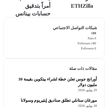
شركة
بتدقيق
ETHZilla
أمراً بتدقيق
ETHZilla
حسابات
حسابات بينانس
بينانس
شبكات التواصل الاجتماعي
180
Fans
0
Followers
180
Followers
0
مقالات ذات صلة
أورانج جوس تعلن خطة لشراء بيتكوين بقيمة 30
مليون دولار
29 يوليو، 2026
مورغان ستانلي تطلق صناديق إيثيريوم وسولانا
28 يوليو، 2026