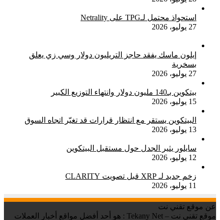
استحواذ محتمل لـTPG على Netrality
27 يوليو، 2026
إيلون ماسك يفقد حاجز التريليون دولار وسي زي يعلق
بسخرية
27 يوليو، 2026
بيتكوين بـ140 مليون دولار وانتهاء التوزيع الكبير
15 يوليو، 2026
البيتكوين يستقر مع انتظار قرارات قد تغيّر اتجاه السوق
13 يوليو، 2026
سايلور يثير الجدل حول مستقبل البيتكوين
12 يوليو، 2026
زخم جديد لـ XRP قبل تصويت CLARITY
11 يوليو، 2026
عن موقع تقني نت
موقع تقني نت – Tekany Net : هو أحد أفضل مواقع أخبار العملات