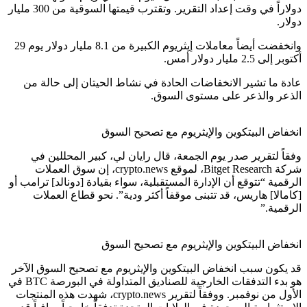
دولاراً في وقت إعداد التقرير. وتقترب قيمتها السوقية من 300 مليار
دولار.
وانخفضت أيضاً معاملات إيثريوم الكبيرة من 8.1 مليار دولار يوم 29
أكتوبر إلى 2.5 مليار دولار أمس.
عادة ما تشير الانخفاضات الحادة في نشاط الحيتان إلى حالة من
الذعر والذعر على مستوى السوق.
انخفاض البيتكوين والإيثريوم مع تصحيح السوق
وفقاً لتقرير صدر يوم الجمعة، قال رايان لي، كبير المحللين في
شركة Bitget Research، لموقع crypto.news، إن سوق العملات
الرقمية “تتوقع أن الإدارة المستقبلية، سواء بقيادة [دونالد] ترامب أو
[كامالا] هاريس، قد تتبنى موقفاً أكثر ودية”. نحو قطاع العملات
الرقمية.”
انخفاض البيتكوين والإيثريوم مع تصحيح السوق
قد يكون سبب انخفاض البيتكوين والإيثريوم مع تصحيح السوق الآخر
هو بدء التدفقات الخارجية للصناديق المتداولة في البورصة BTC في
الأول من نوفمبر. ووفقاً لتقرير crypto.news، شهدت هذه المنتجات