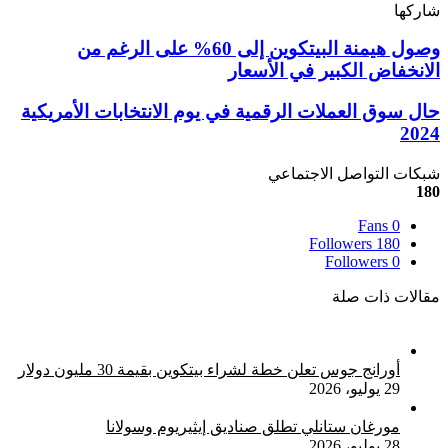
شاركها
‫X
تيلقرام
لينكدإن
واتساب
ماسنجر
ماسنجر
فيسبوك
بينتيريست
وصول
وصول هيمنة البيتكوين إلى 60% على الرغم من
هيمنة
الانخفاض الكبير في الأسعار
البيتكوين
إلى
حال
حال سوق العملات الرقمية في يوم الانتخابات الأمريكية
60%
سوق
2024
على
العملات
الرغم
الرقمية
شبكات التواصل الاجتماعي
من
في
180
الانخفاض
يوم
الكبير
الانتخابات
Fans
0
في
الأمريكية
Followers
180
الأسعار
2024
Followers
0
مقالات ذات صلة
أورانج جوس تعلن خطة لشراء بيتكوين بقيمة 30 مليون دولار
29 يوليو، 2026
مورغان ستانلي تطلق صناديق إيثيريوم وسولانا
28 يوليو، 2026