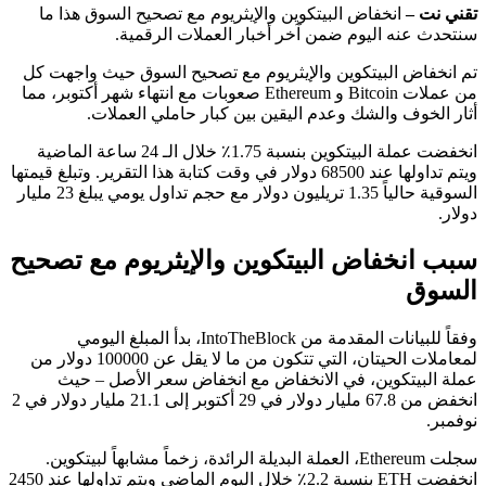
تقني نت –
انخفاض البيتكوين والإيثريوم مع تصحيح السوق هذا ما
سنتحدث عنه اليوم ضمن آخر أخبار العملات الرقمية.
تم انخفاض البيتكوين والإيثريوم مع تصحيح السوق حيث واجهت كل
من عملات Bitcoin و Ethereum صعوبات مع انتهاء شهر أكتوبر، مما
أثار الخوف والشك وعدم اليقين بين كبار حاملي العملات.
انخفضت عملة البيتكوين بنسبة 1.75٪ خلال الـ 24 ساعة الماضية
ويتم تداولها عند 68500 دولار في وقت كتابة هذا التقرير. وتبلغ قيمتها
السوقية حالياً 1.35 تريليون دولار مع حجم تداول يومي يبلغ 23 مليار
دولار.
سبب انخفاض البيتكوين والإيثريوم مع تصحيح
السوق
وفقاً للبيانات المقدمة من IntoTheBlock، بدأ المبلغ اليومي
لمعاملات الحيتان، التي تتكون من ما لا يقل عن 100000 دولار من
عملة البيتكوين، في الانخفاض مع انخفاض سعر الأصل – حيث
انخفض من 67.8 مليار دولار في 29 أكتوبر إلى 21.1 مليار دولار في 2
نوفمبر.
سجلت Ethereum، العملة البديلة الرائدة، زخماً مشابهاً لبيتكوين.
انخفضت ETH بنسبة 2.2٪ خلال اليوم الماضي ويتم تداولها عند 2450