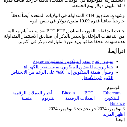
الاستثمارية الموجودة في الولايات المتحدة تدفقاً خارجياً صافياً قدره
54.9 مليون دولار يوم الجمعة.
وشهدت صناديق ETH المتداولة في الولايات المتحدة أيضاً تدفقاً
خارجياً صافياً قدره 10.09 مليون دولار في نفس اليوم.
جاءت التدفقات الفورية لصناديق BTC ETF بعد سبعة أيام متتالية
من التدفقات الداخلة. والجدير بالذكر أن صناديق الاستثمار المتداولة
هذه شهدت تدفقاً صافياً يزيد عن 5 مليارات دولار في أكتوبر.
اقرأ أيضاً:
سبب ارتفاع سعر البيتكوين لمستويات جديدة
حظر روسيا لتعدين البيتكوين بسبب نقص الكهرباء
وصول هيمنة البيتكوين إلى 60% على الرغم من الانخفاض
الكبير في الأسعار
الوسوم
Ethereum
BTC
Bitcoin
أخبار العملات الرقمية
البيتكوين
العملات الرقمية
ايثيريوم
منصة
Binance
3 نوفمبر، 2024
آخر تحديث: 3 نوفمبر، 2024
اظهر المزيد
إتبعنا