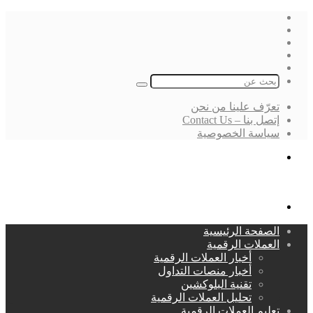
فيسبوك
‫X
لينكدإن
انستقرام
بحث
عن
تعرّف علينا من نحن
إتصل بنا – Contact Us
سياسة الخصوصية
بحث
عن
القائمة
الصفحة الرئيسية
العملات الرقمية
أخبار العملات الرقمية
أخبار منصات التداول
تقنية البلوكشين
تحليل العملات الرقمية
تعليم العملات الرقمية