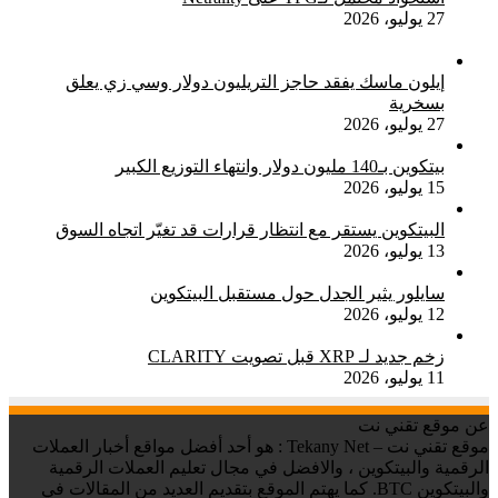
27 يوليو، 2026
إيلون ماسك يفقد حاجز التريليون دولار وسي زي يعلق
بسخرية
27 يوليو، 2026
بيتكوين بـ140 مليون دولار وانتهاء التوزيع الكبير
15 يوليو، 2026
البيتكوين يستقر مع انتظار قرارات قد تغيّر اتجاه السوق
13 يوليو، 2026
سايلور يثير الجدل حول مستقبل البيتكوين
12 يوليو، 2026
زخم جديد لـ XRP قبل تصويت CLARITY
11 يوليو، 2026
عن موقع تقني نت
موقع تقني نت – Tekany Net : هو أحد أفضل مواقع أخبار العملات
الرقمية والبيتكوين ، والافضل في مجال تعليم العملات الرقمية
والبيتكوين BTC. كما يهتم الموقع بتقديم العديد من المقالات في