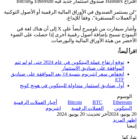
اقتراح Hashdex صندوق استثمار جديد فيه Ethereum وBitcoin
“لن يستثمر الصندوق في الأوراق المالية الرقمية أو الأصول التوكنية
أو العملات المستقرة”، وفقاً للإيداع.
وأشار سيفارت من بلومبرج أيضاً على X إلى أن هناك لغة في
النموذج تسمح بإضافة أصول رقمية أخرى إذا حصلت على الضوء
الأخضر من هيئة الأوراق المالية والبورصات.
اقرأ أيضاً:
توقع ارتفاع عملة البيتكوين في عام 2024 حتى لو لم تتم
الموافقة على صناديق الاستثمار
انخفاض سعر ايثيريوم بنسبة 4٪ بعد الموافقة على صناديق
ETF
أول صناديق استثمار متداولة للبيتكوين في هونج كونج
الوسوم
Ethereum
BTC
Bitcoin
أخبار العملات الرقمية
البيتكوين
العملات الرقمية
ايثيريوم
20 يونيو، 2024
آخر تحديث: 20 يونيو، 2024
اظهر المزيد
إتبعنا
شاركها