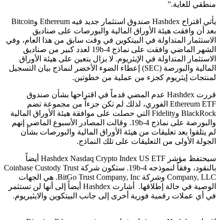
منطقي للغاية.”
يأتي اقتراح Hashdex صندوق استثمار جديد فيه Ethereum وBitcoin
بعد أن وافقت هيئة الأوراق المالية والبورصات على صناديق
الاستثمار المتداولة في البيتكوين في وقت سابق من هذا العام، وفي
الشهر الماضي وافقت على نماذج 19b-4 لعدد كبير من صناديق
الاستثمار المتداولة في الإيثريوم. لا يزال يتعين على هيئة الأوراق
المالية والبورصة (SEC) إعطاء الضوء الأخضر لنماذج بيان التسجيل
لمنتجات إيثريوم كجزء من عملية من خطوتين.
قررت Hashdex عدم المضي قدماً في اقتراحها بشأن صندوق
Ethereum ETF الفوري، لذلك لم تكن جزءاً من مجموعة تضم
BlackRock وFidelity التي حصلت على موافقة هيئة الأوراق المالية
والبورصة على نماذج 19b-4. وقالت المصادر الأسبوع الماضي إنهم
لم يتلقوا بعد تعليقات من هيئة الأوراق المالية والبورصات بشأن
الجولة الأولى من التعليقات على تلك النماذج.
سيحتفظ مؤشر Hashdex Nasdaq Crypto Index US ETF أيضاً
بالنقود، وفقاً لنموذجه 19b-4. ستكون شركة Coinbase Custody Trust
Company, LLC وشركة BitGo Trust Company, Inc. هي الجهات
الوصية في حالة إطلاقها. أشارت Hashdex أيضاً إلى أنها لن تستثمر
في أي عملات رقمية فورية أخرى إلى جانب البيتكوين والايثيريوم.