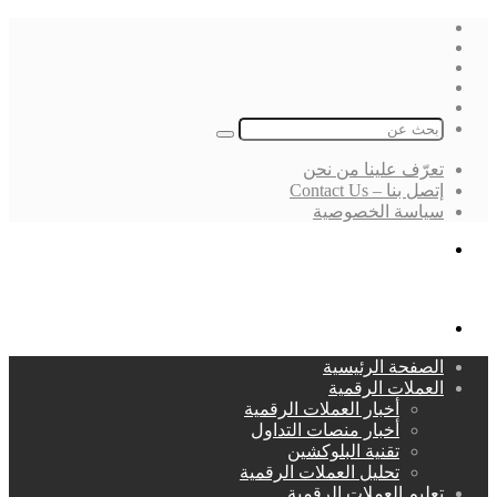
فيسبوك
‫X
لينكدإن
انستقرام
بحث
عن
تعرّف علينا من نحن
إتصل بنا – Contact Us
سياسة الخصوصية
بحث
عن
القائمة
الصفحة الرئيسية
العملات الرقمية
أخبار العملات الرقمية
أخبار منصات التداول
تقنية البلوكشين
تحليل العملات الرقمية
تعليم العملات الرقمية