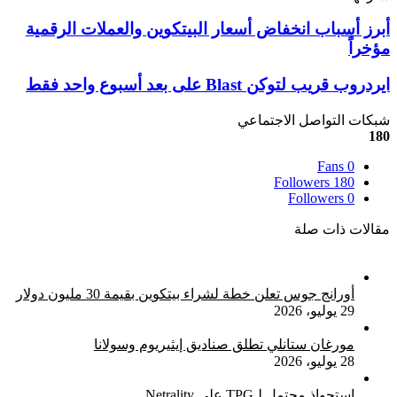
‫X
تيلقرام
لينكدإن
واتساب
ماسنجر
ماسنجر
فيسبوك
بينتيريست
أبرز
أبرز أسباب انخفاض أسعار البيتكوين والعملات الرقمية
أسباب
مؤخراً
انخفاض
أسعار
ايردروب
ايردروب قريب لتوكن Blast على بعد أسبوع واحد فقط
البيتكوين
قريب
والعملات
لتوكن
شبكات التواصل الاجتماعي
الرقمية
Blast
180
مؤخراً
على
Fans
0
بعد
Followers
180
أسبوع
Followers
0
واحد
فقط
مقالات ذات صلة
أورانج جوس تعلن خطة لشراء بيتكوين بقيمة 30 مليون دولار
29 يوليو، 2026
مورغان ستانلي تطلق صناديق إيثيريوم وسولانا
28 يوليو، 2026
استحواذ محتمل لـTPG على Netrality