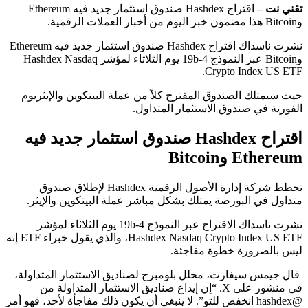
تقني نت –
اقتراح Hashdex صندوق استثمار جديد فيه Ethereum
وBitcoin هذا مضمون خبر اليوم من أخبار العملات الرقمية.
نشرت ناسداك اقتراح Hashdex صندوق استثمار جديد فيه Ethereum
وBitcoin عبر النموذج 19b-4 يوم الثلاثاء لمؤشر Hashdex Nasdaq
Crypto Index US ETF.
حيث سيمتلك الصندوق المقترح كلاً من عملة البيتكوين والإيثريوم
الفورية في صندوق الاستثمار المتداول.
اقتراح Hashdex صندوق استثمار جديد فيه
Ethereum وBitcoin
تخطط شركة إدارة الأصول الرقمية Hashdex لإطلاق صندوق
متداول في البورصة يمتلك بشكل مباشر عملة البيتكوين والإيثر.
نشرت ناسداك الاقتراح عبر النموذج 19b-4 يوم الثلاثاء لمؤشر
Hashdex Nasdaq Crypto Index US ETF، والذي يقول خبراء ETF إنه
ليس بالضرورة خطوة مفاجئة.
قال جيمس سيفارت، محلل بلومبرج لصناديق الاستثمار المتداولة،
في منشور على X. “إن إيداع صناديق الاستثمار المتداولة من
@hashdex انخفض للتو”. لا ينبغي أن يكون ذلك مفاجأة لأحد، فهو أمر