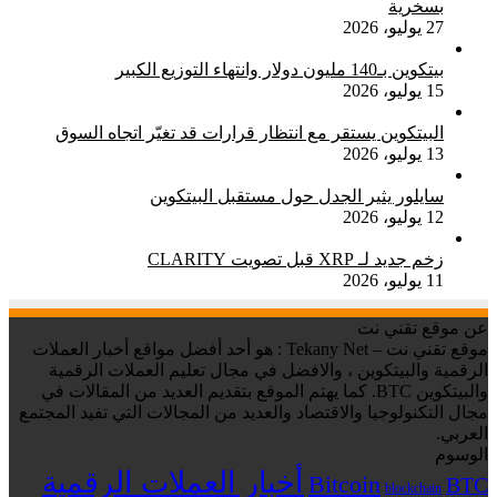
بسخرية
27 يوليو، 2026
بيتكوين بـ140 مليون دولار وانتهاء التوزيع الكبير
15 يوليو، 2026
البيتكوين يستقر مع انتظار قرارات قد تغيّر اتجاه السوق
13 يوليو، 2026
سايلور يثير الجدل حول مستقبل البيتكوين
12 يوليو، 2026
زخم جديد لـ XRP قبل تصويت CLARITY
11 يوليو، 2026
عن موقع تقني نت
موقع تقني نت – Tekany Net : هو أحد أفضل مواقع أخبار العملات
الرقمية والبيتكوين ، والافضل في مجال تعليم العملات الرقمية
والبيتكوين BTC. كما يهتم الموقع بتقديم العديد من المقالات في
مجال التكنولوجيا والاقتصاد والعديد من المجالات التي تفيد المجتمع
العربي.
الوسوم
أخبار العملات الرقمية
Bitcoin
BTC
blockchain