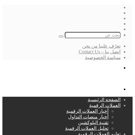
فيسبوك
‫X
لينكدإن
انستقرام
بحث
عن
تعرّف علينا من نحن
إتصل بنا – Contact Us
سياسة الخصوصية
بحث
عن
القائمة
الصفحة الرئيسية
العملات الرقمية
أخبار العملات الرقمية
أخبار منصات التداول
تقنية البلوكشين
تحليل العملات الرقمية
تعليم العملات الرقمية