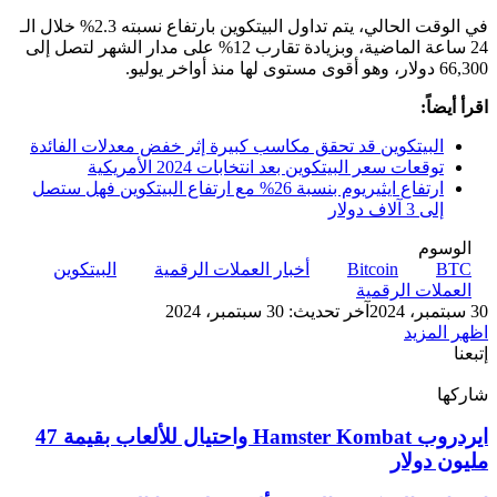
في الوقت الحالي، يتم تداول البيتكوين بارتفاع نسبته 2.3% خلال الـ
24 ساعة الماضية، وبزيادة تقارب 12% على مدار الشهر لتصل إلى
66,300 دولار، وهو أقوى مستوى لها منذ أواخر يوليو.
اقرأ أيضاً:
البيتكوين قد تحقق مكاسب كبيرة إثر خفض معدلات الفائدة
توقعات سعر البيتكوين بعد انتخابات 2024 الأمريكية
ارتفاع ايثيريوم بنسبة 26% مع ارتفاع البيتكوين فهل ستصل
إلى 3 آلاف دولار
الوسوم
BTC
Bitcoin
أخبار العملات الرقمية
البيتكوين
العملات الرقمية
30 سبتمبر، 2024
آخر تحديث: 30 سبتمبر، 2024
اظهر المزيد
إتبعنا
شاركها
‫X
تيلقرام
لينكدإن
واتساب
ماسنجر
ماسنجر
فيسبوك
بينتيريست
ايردروب
ايردروب Hamster Kombat واحتيال للألعاب بقيمة 47
Hamster
مليون دولار
Kombat
واحتيال