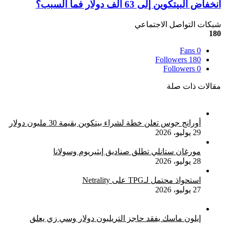
انخفاض
انخفاض البيتكوين إلى 63 ألف دولار فما السبب؟
للألعاب
البيتكوين
بقيمة
إلى
شبكات التواصل الاجتماعي
47
63
180
مليون
ألف
دولار
Fans
0
دولار
Followers
180
فما
Followers
0
السبب؟
مقالات ذات صلة
أورانج جوس تعلن خطة لشراء بيتكوين بقيمة 30 مليون دولار
29 يوليو، 2026
مورغان ستانلي تطلق صناديق إيثيريوم وسولانا
28 يوليو، 2026
استحواذ محتمل لـTPG على Netrality
27 يوليو، 2026
إيلون ماسك يفقد حاجز التريليون دولار وسي زي يعلق