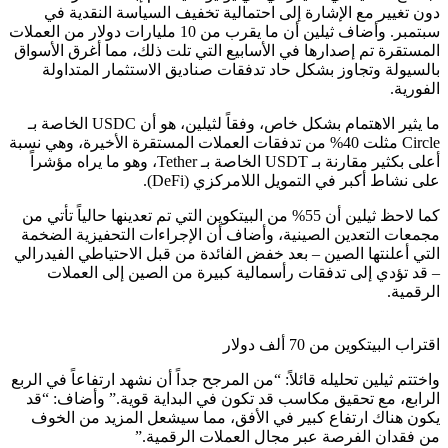
دون تغيير مع الإشارة إلى احتمالية تخفيف السياسة النقدية في
سبتمبر. وأضاف ثيلين أن ما يقرب من 10 مليارات دولار من العملات
المستقرة تم إصدارها في الأسابيع التي تلت ذلك، مما أغرق الأسواق
بالسيولة وتجاوز بشكل حاد تدفقات صناديق الاستثمار المتداولة
الفورية.
ما يثير الاهتمام بشكل خاص، وفقاً لثيلين، هو أن USDC الخاصة بـ
Circle مثلت 40% من تدفقات العملات المستقرة الأخيرة، وهي نسبة
أعلى بكثير مقارنة بـ USDT الخاصة بـ Tether، وهو ما يراه مؤشراً
على نشاط أكبر في التمويل اللامركزي (DeFi).
كما لاحظ ثيلين أن 55% من البيتكوين التي تم تعدينها حالياً تأتي من
مجمعات التعدين الصينية، وأضاف أن الإجراءات التحفيزية الضخمة
التي أعلنتها الصين – بعد خفض الفائدة من قبل الاحتياطي الفيدرالي
– قد تؤدي إلى تدفقات رأسمالية كبيرة من الصين إلى العملات
الرقمية.
اقتراب البيتكوين من 70 ألف دولار
واختتم ثيلين تحليله قائلاً: “من المرجح جداً أن نشهد ارتفاعاً في الربع
الرابع، مع تحقيق مكاسب قد تكون في البداية قوية.” وأضاف: “قد
يكون هناك ارتفاع كبير في الأفق، مما سيشعل المزيد من الخوف
من فقدان الفرصة عبر مجال العملات الرقمية.”