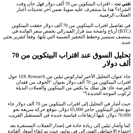
تقني نت –
اقتراب البيتكوين من 70 ألف دولار فهل حان وقت
الشراء؟ هذا ما سنتعرف عليه سويةً ضمن آخر تحديثات أخبار
العملات الرقمية.
في تفاصيل اقتراب البيتكوين من 70 ألف دولار حققت البيتكوين
(BTC) أرباح واضحة منذ قرار الفيدرالي بخفض سعر الفائدة في
منتصف سبتمبر وخطط التحفيز الصينية التي تلتها، وفقاً لتقرير بحثي
جديد.
تحليل السوق عند اقتراب البيتكوين من 70
ألف دولار
جاء عنوان التحليل الأخير لماركوس ثيلين من 10X Research حول
اقتراب البيتكوين من 70 ألف دولار بعنوان “الخوف من فقدان
الفرصة عاد: هل تملك ما يكفي من البيتكوين والعملات البديلة
لركوب الموجة الجديدة؟”
حيث أشار في التحليل إلى اقتراب البيتكوين من 70 ألف دولار جاء
مع تجاوز البيتكوين حاجز 65,000 دولار، نتوقع حركة سريعة نحو
70,000 دولار، تليها ارتفاعات قياسية جديدة في المستقبل القريب.
كما وأشار ثيلين إلى زيادة حادة في إصدار العملات المستقرة بعد
اجتماع الاحتياطي الفيدرالي في يوليو، حيث تم إبقاء أسعار الفائدة