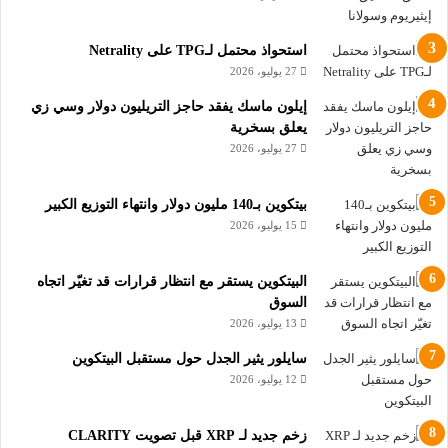
SPOT BITCOIN ETF ما هو وما ميزاته
استحواذ محتمل لـTPG على Netrality
27 يوليو، 2026
Ethereum
ETH
etf
Bitcoin
إيلون ماسك يفقد حاجز التريليون دولار وسي زي
يعلق بسخرية
أخبار العملات الرقمية
اطلاق
الايثيريوم
27 يوليو، 2026
العملات الرقمية
تفاصيل
شركات
بيتكوين بـ140 مليون دولار وانتهاء التوزيع الكبير
15 يوليو، 2026
البيتكوين يستقر مع انتظار قرارات قد تغيّر اتجاه
السوق
13 يوليو، 2026
سايلور يثير الجدل حول مستقبل البيتكوين
12 يوليو، 2026
زخم جديد لـ XRP قبل تصويت CLARITY