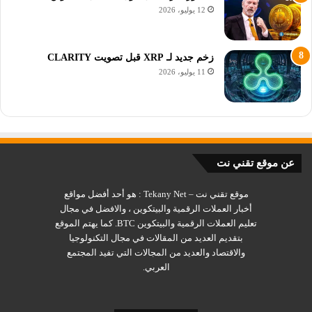
12 يوليو، 2026
زخم جديد لـ XRP قبل تصويت CLARITY
11 يوليو، 2026
عن موقع تقني نت
ولكن عادت الشركة لبيع العملة مرة أخرى بتاريخ
13 يناير 2021
، وهو
ما يعني أن الشركة تحقق فائدة من وراء ارتفاع وانخفاض سعر
موقع تقني نت – Tekany Net : هو أحد أفضل مواقع
الريبل.
أخبار العملات الرقمية والبيتكوين ، والافضل في مجال
تعليم العملات الرقمية والبيتكوين BTC. كما يهتم الموقع
بتقديم العديد من المقالات في مجال التكنولوجيا
كما أن الشركة اظهرت انها تستثمر في العديد من العملات الرقمية
والاقتصاد والعديد من المجالات التي تفيد المجتمع
الاخرى وفقاً للاحصائيات المرفقة في الصورة أدناه:
العربي.