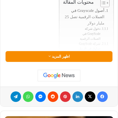
محتويات المقالة
أصول Grayscale في
العملات الرقمية تصل 25
مليار دولار
دخول شركة
GrayScale في
العملات الرقمية
شركة GrayScale
تتداول في الريبل
اظهر المزيد
هذا الأمر يعني أنها ارتفعت بنحو 13 ضعف منذ الربع الأول من عام
2020.
جاء هذا الخبر وفقاً لتغريدة شركة إدارة الأصول الرقمية Grayscale
Investments في 12 يناير 2021 على موقع تويتر.
فيسبوك
‫X
لينكدإن
بينتيريست
ماسنجر
واتساب
تيلقرام
حيث أشارت الشركة في تغريدتها الى أنها وصلت إلى 25 مليار دولار
من الأصول الخاضعة للإدارة (AUM).