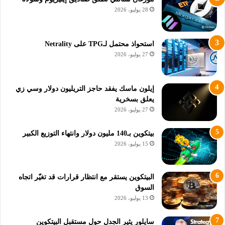
28 يوليو، 2026
شركة GrayScale تتداول في الريبل
بعد قضية الريبل مع هيئة الاوراق المالية والبورصات الأمريكية SEC
استحواذ محتمل لـTPG على Netrality
شهدت عملة XRP إنخاض حاد في سعرها.
27 يوليو، 2026
وبعدها شاهدنا احصائيات شركة جراي سكيل تزيل استثماراتها في
إيلون ماسك يفقد حاجز التريليون دولار وسي زي
صندوق XRP وهو ما أشرنا له في مقالنا السابق :
شركة Grayscale
يعلق بسخرية
تزيل عملة XRP من صندوقها الاستثماري
27 يوليو، 2026
في احصائية 12 يناير 2021 عادت الشركة لتظهر انها عادت للاستثمار
بيتكوين بـ140 مليون دولار وانتهاء التوزيع الكبير
في عملة الريبل بمبلغ 11.3 مليون دولار فقط.
15 يوليو، 2026
البيتكوين يستقر مع انتظار قرارات قد تغيّر اتجاه
السوق
13 يوليو، 2026
سايلور يثير الجدل حول مستقبل البيتكوين