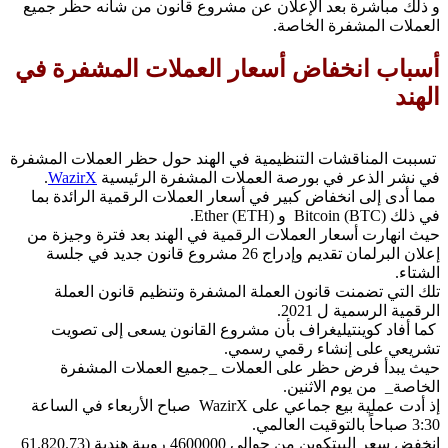
و ذلك مباشرة بعد الإعلان عن مشروع قانون من شأنه حظر جميع
العملات المشفرة الخاصة.
أسباب انخفاض أسعار العملات المشفرة في
الهند
تسببت المناقشات التنظيمية في الهند حول حظر العملات المشفرة
في نشر الذعر في بورصة العملات المشفرة الرئيسية
WazirX
.
مما أدى إلى انخفاض كبير في أسعار العملات الرقمية الرائدة بما
في ذلك Bitcoin (BTC) و Ether (ETH).
حيث انهارت أسعار العملات الرقمية في الهند بعد فترة وجيزة من
إعلان البرلمان تقديم وإدراج 26 مشروع قانون جديد في جلسة
الشتاء.
تلك التي تضمنت قانون العملة المشفرة وتنظيم قانون العملة
الرقمية الرسمية ل 2021.
كما أفاد كوينتيليغراف بأن مشروع القانون يسعى إلى تصويت
تشريعي على إنشاء رقمي رسمي.
حيث يبدأ فرض حظر على العملات _جميع العملات المشفرة
الخاصة_ من يوم الاثنين.
إذ أدت عملية بيع جماعي على WazirX صباح الأربعاء في الساعة
3:30 صباحاً بالتوقيت العالمي.
انخفض سعر البيتكوين من حوالي 4600000 روبية هندية (61.820.73