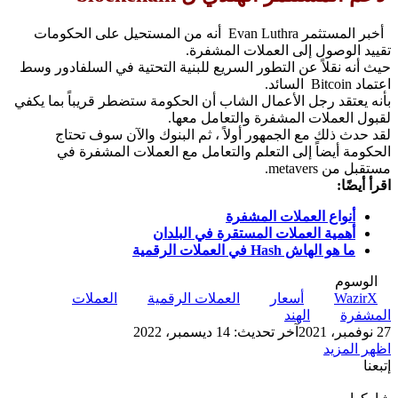
أخبر المستثمر Evan Luthra أنه من المستحيل على الحكومات
تقييد الوصول إلى العملات المشفرة.
حيث أنه نقلاً عن التطور السريع للبنية التحتية في السلفادور وسط
اعتماد Bitcoin السائد.
بأنه يعتقد رجل الأعمال الشاب أن الحكومة ستضطر قريباً بما يكفي
لقبول العملات المشفرة والتعامل معها.
لقد حدث ذلك مع الجمهور أولاً ، ثم البنوك والآن سوف تحتاج
الحكومة أيضاً إلى التعلم والتعامل مع العملات المشفرة في
مستقبل من metavers.
اقرأ أيضًا:
أنواع العملات المشفرة
أهمية العملات المستقرة في البلدان
ما هو الهاش Hash في العملات الرقمية
الوسوم
WazirX
أسعار
العملات الرقمية
العملات
المشفرة
الهند
27 نوفمبر، 2021
آخر تحديث: 14 ديسمبر، 2022
اظهر المزيد
إتبعنا