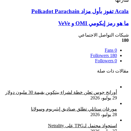
شاركها
‫X
تيلقرام
لينكدإن
واتساب
ماسنجر
ماسنجر
فيسبوك
بينتيريست
Acala
Acala تفوز بأول مزاد Polkadot Parachain
تفوز
بأول
ما
ما هو رمز إيكومي OMI و VeVe
مزاد
هو
Polkadot
رمز
شبكات التواصل الاجتماعي
Parachain
إيكومي
180
OMI
Fans
0
و
Followers
180
VeVe
Followers
0
مقالات ذات صلة
أورانج جوس تعلن خطة لشراء بيتكوين بقيمة 30 مليون دولار
29 يوليو، 2026
مورغان ستانلي تطلق صناديق إيثيريوم وسولانا
28 يوليو، 2026
استحواذ محتمل لـTPG على Netrality