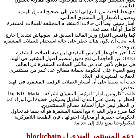
العالمية.
أدى هذا الحدث من البيع إلى الذعر إلى تصحيح السوق الهندية
ووصول الأسعار إلى المستوى العالمي.
أشار شيتي أيضاً إلى حالات الاستخدام المختلفة للعملات المشفرة
كأصل أو أداة مساعدة.
كما واقتبس اقتراح وزير المالية السابق في سوبهاش تشاندرا جارج
بأنه يجب أن يكون هناك حظر على حالة استخدام للعملات المشفرة
إن وجدت.
كما أخبر جاي هاو الرئيس التنفيذي لبورصة العملات المشفرة
OKEx عن الحاجة إلى نهج دقيق لتنظيم أصول التشفير في الهند.
هي موطن لأكبر عدد من مالكي العملات المشفرة في العالم.
ويقع العبء على الحكومة لحماية مصالح عدد كبير من مستثمري
العملات المشفرة في البلاد.
حيث أنه تعليقاً على أن أسعار العملات الرقمية المشفرة في الهند
تنخفض.
قالت “كارولين باولر” الرئيس التنفيذي لشركة BTC Markets هذا
الحظر لن يعمل على المدى الطويل وسيكون خطوة إلى الوراء كما
أن الحظر ليس خياراً لحماية مصالح المستثمرين.
كما صرح باولر الشيء مع العملة المشفرة هو أنه بينما قد تحاول
الحكومات حظرها أو محاولة احتوائها ، فإن الطبيعة اللامركزية
للتكنولوجيا تمنع ذلك إلى حد ما.
دعم المستثمر الهندي ل blockchain