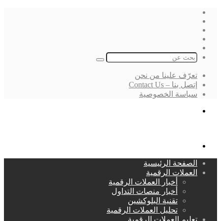
فيسبوك
‫X
لينكدإن
انستقرام
بحث
عن
تعرّف علينا من نحن
إتصل بنا – Contact Us
سياسة الخصوصية
بحث
عن
القائمة
الصفحة الرئيسية
العملات الرقمية
أخبار العملات الرقمية
أخبار منصات التداول
تقنية البلوكشين
تحليل العملات الرقمية
تعليم العملات الرقمية