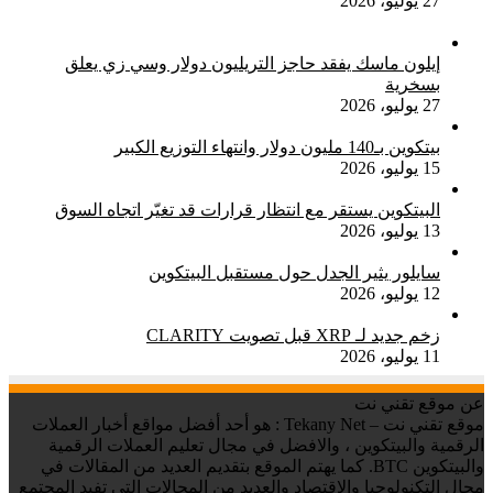
27 يوليو، 2026
إيلون ماسك يفقد حاجز التريليون دولار وسي زي يعلق
بسخرية
27 يوليو، 2026
بيتكوين بـ140 مليون دولار وانتهاء التوزيع الكبير
15 يوليو، 2026
البيتكوين يستقر مع انتظار قرارات قد تغيّر اتجاه السوق
13 يوليو، 2026
سايلور يثير الجدل حول مستقبل البيتكوين
12 يوليو، 2026
زخم جديد لـ XRP قبل تصويت CLARITY
11 يوليو، 2026
عن موقع تقني نت
موقع تقني نت – Tekany Net : هو أحد أفضل مواقع أخبار العملات
الرقمية والبيتكوين ، والافضل في مجال تعليم العملات الرقمية
والبيتكوين BTC. كما يهتم الموقع بتقديم العديد من المقالات في
مجال التكنولوجيا والاقتصاد والعديد من المجالات التي تفيد المجتمع