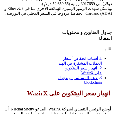
دولار) إلى 3917659 روبية (52.650.55 دولار).
وبالمثل شهدت الرموز المميزة الشائعة الأخرى بما في ذلك Ether و
Cardano (ADA) انخفاضاً مزدوجاً في السعر المحلي في البورصة.
جدول العناوين و محتويات
المقالة
أسباب انخفاض أسعار
العملات المشفرة في الهند
انهيار سعر البيتكوين
على WazirX
دعم المستثمر الهندي ل
blockchain
انهيار سعر البيتكوين على WazirX
أوضح الرئيس التنفيذي لشركة WazirX المدعو Nischal Shetty أن
سوق التشفير الهندي عادةً ما يتم تداوله بعلاوة مقارنة بالسوق