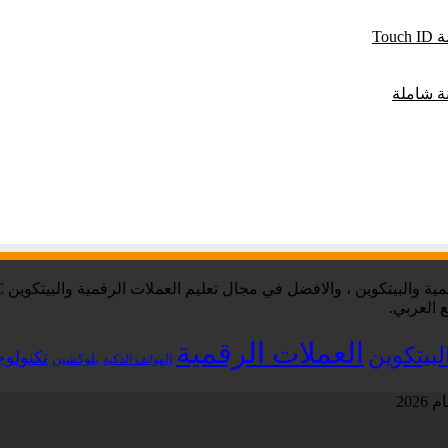
 العربي.
العملات الرقمية
لبيتكوين
تكنولوج
بلوكشين
الهواتف الذكية
202