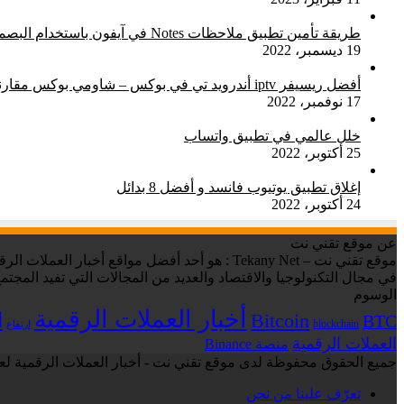
طريقة تأمين تطبيق ملاحظات Notes في آيفون باستخدام البصمة Touch ID
19 ديسمبر، 2022
أفضل ريسيفر iptv أندرويد تي في بوكس – شاومي بوكس مقارنة شاملة
17 نوفمبر، 2022
خلل عالمي في تطبيق واتساب
25 أكتوبر، 2022
إغلاق تطبيق يوتيوب فانسد و أفضل 8 بدائل
24 أكتوبر، 2022
عن موقع تقني نت
في مجال التكنولوجيا والاقتصاد والعديد من المجالات التي تفيد المجتمع
الوسوم
أخبار العملات الرقمية
ا
Bitcoin
BTC
blockchain
ارتفاع
العملات الرقمية
منصة Binance
جميع الحقوق محفوظة لدى موقع تقني نت - أخبار العملات الرقمية لعام 6
تعرّف علينا من نحن