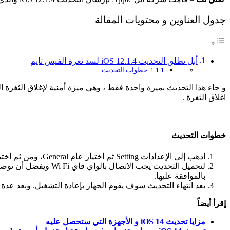
جدول العناوين و محتويات المقالة
أبل تطلق التحديث iOS 12.1.4 لسد ثغرة الفيس تايم
خطوات التحديث
و جاء هذا التحديث بميزة واحدة فقط ، وهي ميزة أمنية لإغلاق الثغرة التي ظهرت على FaceTime 
اغلاق الثغرة .
خطوات التحديث
اذهب إلى الإعدادات Setting ثم اختيار عام General، ومن ثم اختيار تحديث البرنامج Software update ، سوف يظهر لك أن هناك تحديث متاح.
بالموافقة عليها.
بعد انتهاء التحديث سوف يقوم الجهاز بإعادة التشغيل. وبعد ع
إقرأ أيضاً
مزايا تحديث iOS 14 و الأجهزة التي ستحصل عليه