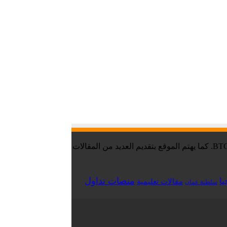
موقع تقني نت – Tekany Net : هو أحد أفضل مواقع أخبار العملات الرقمية والبيتكوين ، والافضل في مجال تعليم العملات الرقمية والبيتكوين BTC. كما يهتم الموقع بتقديم العديد من المقالات
منصات تداول
يا
مقالات تعليمية
سلطنة عمان