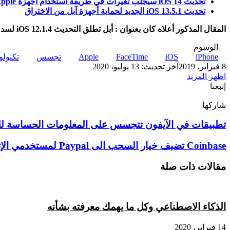
تحديث iOS 14 سيجلب تغيرات في طريقة استخدام أجهزة Apple
تحديث iOS 13.5.1 الجديد لحماية أجهزة آبل من الاختراق
المقال المذكور أعلاه كان بعنوان : أبل تطلق التحديث iOS 12.1.4 لسد ثغرة الفيس تايم ، نتمنى أن نكون قد وفقنا بإختيار كل ما هو مفيد لكم.
الوسوم
iPhone
iOS
FaceTime
Apple
تجسس
تكنولو
8 فبراير، 2019
آخر تحديث: 13 يوليو، 2020
اظهر المزيد
إتبعنا
شاركها
‫X
تيلقرام
لينكدإن
واتساب
ماسنجر
ماسنجر
فيسبوك
بينتيريست
تطبيقات
تطبيقات في الآيفون تتجسس على المعلومات الحساسة ل
في
الآيفون
Coinbase
Coinbase تضيف خيار السحب الى Paypal لمستخدمي الإتحاد الأوروبي
تتجسس
تضيف
على
خيار
مقالات ذات صلة
المعلومات
السحب
الحساسة
الى
للمستخدمين
Paypal
لمستخدمي
الذكاء الاصطناعي وكل ما يهمك معرفته بشأنه
الإتحاد
الأوروبي
14 فبراير، 2020