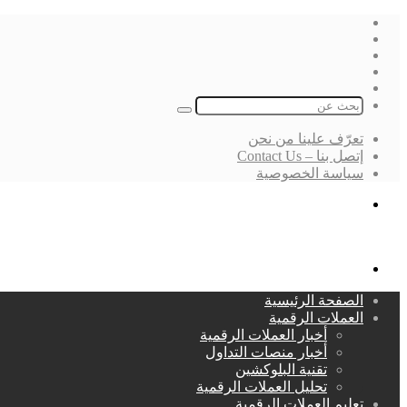
فيسبوك
‫X
لينكدإن
انستقرام
بحث
عن
تعرّف علينا من نحن
إتصل بنا – Contact Us
سياسة الخصوصية
بحث
عن
القائمة
الصفحة الرئيسية
العملات الرقمية
أخبار العملات الرقمية
أخبار منصات التداول
تقنية البلوكشين
تحليل العملات الرقمية
تعليم العملات الرقمية