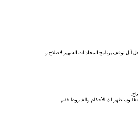
ل آبل توقف برنامج المحادثات الشهير لاصلاح و
لتحميل التحديث يجب الاتصال بالواي فاي Wi Fi ويفضل أن توصل جهازك بالشاحن ثم اضغط على زر ، تنزيل وتثبيت – Download & Install وستظهر لك الأحكام والشروط فقم