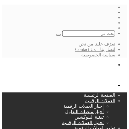
فيسبوك
‫X
لينكدإن
انستقرام
بحث
عن
تعرّف علينا من نحن
إتصل بنا – Contact Us
سياسة الخصوصية
بحث
عن
القائمة
الصفحة الرئيسية
العملات الرقمية
أخبار العملات الرقمية
أخبار منصات التداول
تقنية البلوكشين
تحليل العملات الرقمية
تعليم العملات الرقمية