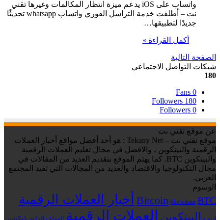
واتساب على iOS يدعم ميزة انتظار المكالمات وغيرها تقني
نت – أطلقت خدمة التراسل الفوري واتساب whatsapp تحديثًا
جديدًا لتطبيقها…
أكمل القراءة »
الصفحة التالية
شبكات التواصل الاجتماعي
180
Fans
0
Followers
180
Followers
0
عن موقع تقني نت
موقع تقني نت – Tekany Net : هو أحد أفضل مواقع أخبار العملات
الرقمية والبيتكوين ، والافضل في مجال تعليم العملات الرقمية
والبيتكوين BTC. كما يهتم الموقع بتقديم العديد من المقالات في
مجال التكنولوجيا والاقتصاد والعديد من المجالات التي تفيد المجتمع
العربي.
الوسوم
أخبار العملات الرقمية
Bitcoin
BTC
blockchain
العملات الرقمية
البيتكوين
بلوكشين
الهواتف الذكية
ارتفاع