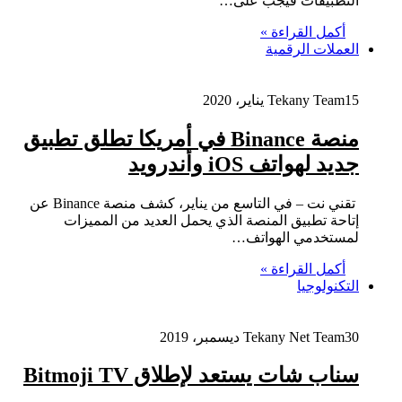
التطبيقات فيجب على…
أكمل القراءة »
العملات الرقمية
15 يناير، 2020
Tekany Team
منصة Binance في أمريكا تطلق تطبيق
جديد لهواتف iOS وأندرويد
تقني نت – في التاسع من يناير، كشف منصة Binance عن
إتاحة تطبيق المنصة الذي يحمل العديد من المميزات
لمستخدمي الهواتف…
أكمل القراءة »
التكنولوجيا
30 ديسمبر، 2019
Tekany Net Team
سناب شات يستعد لإطلاق Bitmoji TV