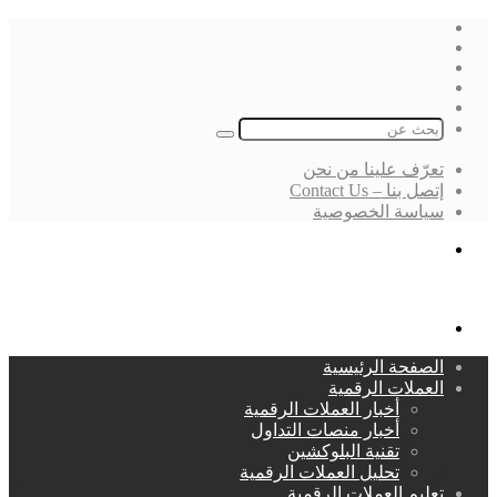
فيسبوك
‫X
لينكدإن
انستقرام
بحث
عن
تعرّف علينا من نحن
إتصل بنا – Contact Us
سياسة الخصوصية
بحث
عن
القائمة
الصفحة الرئيسية
العملات الرقمية
أخبار العملات الرقمية
أخبار منصات التداول
تقنية البلوكشين
تحليل العملات الرقمية
تعليم العملات الرقمية