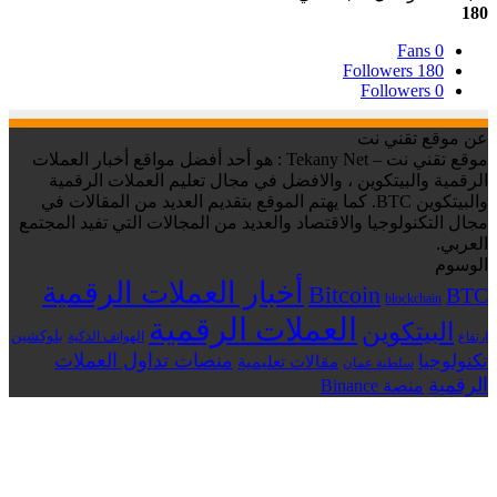
180
Fans
0
Followers
180
Followers
0
عن موقع تقني نت
موقع تقني نت – Tekany Net : هو أحد أفضل مواقع أخبار العملات
الرقمية والبيتكوين ، والافضل في مجال تعليم العملات الرقمية
والبيتكوين BTC. كما يهتم الموقع بتقديم العديد من المقالات في
مجال التكنولوجيا والاقتصاد والعديد من المجالات التي تفيد المجتمع
العربي.
الوسوم
أخبار العملات الرقمية
Bitcoin
BTC
blockchain
العملات الرقمية
البيتكوين
بلوكشين
الهواتف الذكية
ارتفاع
منصات تداول العملات
تكنولوجيا
مقالات تعليمية
سلطنة عمان
الرقمية
منصة Binance
زر
الذهاب
إلى
الأعلى