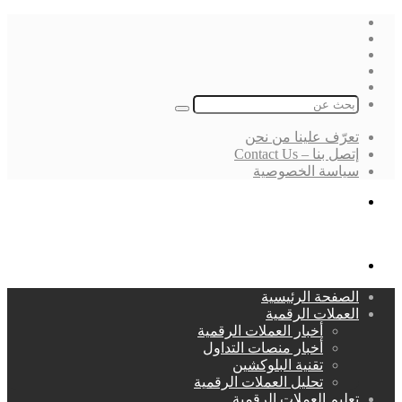
فيسبوك
‫X
لينكدإن
انستقرام
بحث
عن
تعرّف علينا من نحن
إتصل بنا – Contact Us
سياسة الخصوصية
بحث
عن
القائمة
الصفحة الرئيسية
العملات الرقمية
أخبار العملات الرقمية
أخبار منصات التداول
تقنية البلوكشين
تحليل العملات الرقمية
تعليم العملات الرقمية