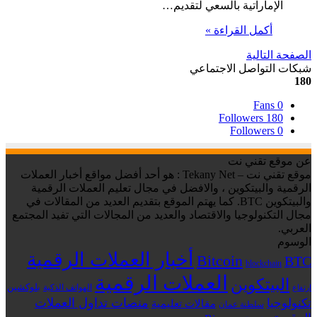
الإماراتية بالسعي لتقديم…
أكمل القراءة »
الصفحة التالية
شبكات التواصل الاجتماعي
180
Fans
0
Followers
180
Followers
0
عن موقع تقني نت
موقع تقني نت – Tekany Net : هو أحد أفضل مواقع أخبار العملات
الرقمية والبيتكوين ، والافضل في مجال تعليم العملات الرقمية
والبيتكوين BTC. كما يهتم الموقع بتقديم العديد من المقالات في
مجال التكنولوجيا والاقتصاد والعديد من المجالات التي تفيد المجتمع
العربي.
الوسوم
أخبار العملات الرقمية
Bitcoin
BTC
blockchain
العملات الرقمية
البيتكوين
بلوكشين
الهواتف الذكية
ارتفاع
منصات تداول العملات
تكنولوجيا
مقالات تعليمية
سلطنة عمان