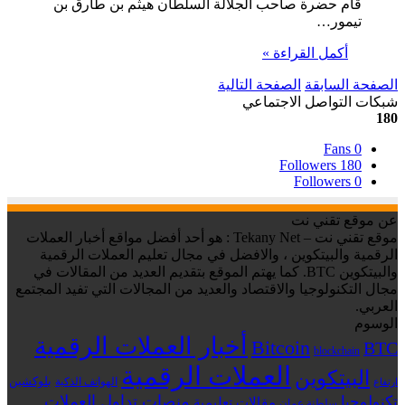
قام حضرة صاحب الجلالة السلطان هيثم بن طارق بن
تيمور…
أكمل القراءة »
الصفحة السابقة
الصفحة التالية
شبكات التواصل الاجتماعي
180
Fans
0
Followers
180
Followers
0
عن موقع تقني نت
موقع تقني نت – Tekany Net : هو أحد أفضل مواقع أخبار العملات
الرقمية والبيتكوين ، والافضل في مجال تعليم العملات الرقمية
والبيتكوين BTC. كما يهتم الموقع بتقديم العديد من المقالات في
مجال التكنولوجيا والاقتصاد والعديد من المجالات التي تفيد المجتمع
العربي.
الوسوم
أخبار العملات الرقمية
Bitcoin
BTC
blockchain
العملات الرقمية
البيتكوين
بلوكشين
الهواتف الذكية
ارتفاع
منصات تداول العملات
تكنولوجيا
مقالات تعليمية
سلطنة عمان