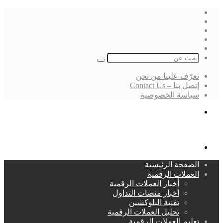
فيسبوك
‫X
لينكدإن
انستقرام
بحث
عن
تعرّف علينا من نحن
إتصل بنا – Contact Us
سياسة الخصوصية
بحث
عن
القائمة
الصفحة الرئيسية
العملات الرقمية
أخبار العملات الرقمية
أخبار منصات التداول
تقنية البلوكشين
تحليل العملات الرقمية
تعليم العملات الرقمية