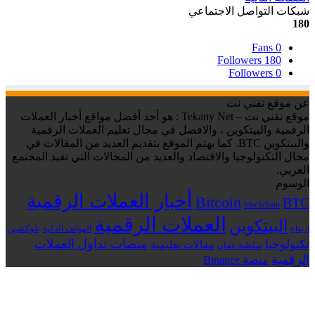
شبكات التواصل الاجتماعي
180
Fans
0
Followers
180
Followers
0
عن موقع تقني نت
موقع تقني نت – Tekany Net : هو أحد أفضل مواقع أخبار العملات
الرقمية والبيتكوين ، والافضل في مجال تعليم العملات الرقمية
والبيتكوين BTC. كما يهتم الموقع بتقديم العديد من المقالات في
مجال التكنولوجيا والاقتصاد والعديد من المجالات التي تفيد المجتمع
العربي.
الوسوم
أخبار العملات الرقمية
Bitcoin
BTC
blockchain
العملات الرقمية
البيتكوين
بلوكشين
الهواتف الذكية
ارتفاع
منصات تداول العملات
تكنولوجيا
مقالات تعليمية
سلطنة عمان
الرقمية
منصة Binance
زر
الذهاب
إلى
الأعلى