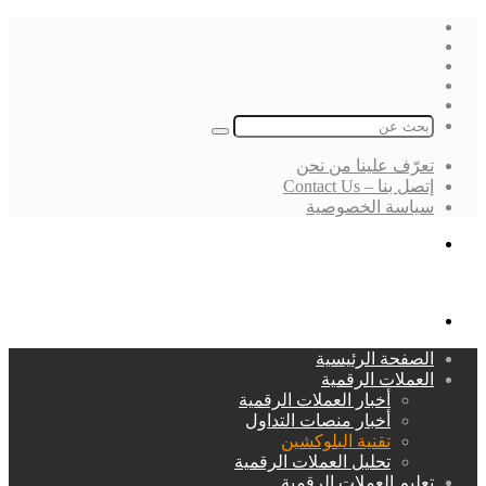
فيسبوك
‫X
لينكدإن
انستقرام
بحث
عن
تعرّف علينا من نحن
إتصل بنا – Contact Us
سياسة الخصوصية
بحث
عن
القائمة
الصفحة الرئيسية
العملات الرقمية
أخبار العملات الرقمية
أخبار منصات التداول
تقنية البلوكشين
تحليل العملات الرقمية
تعليم العملات الرقمية