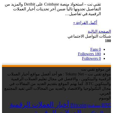
تقني نت – استحواذ منصة Coinbase على Deribit والمزيد من
التفاصيل تجدونها تالياً ضمن آخر تحديثات أخبار العملات
الرقمية.في تفاصيل…
أكمل القراءة »
الصفحة التالية
شبكات التواصل الاجتماعي
180
Fans
0
Followers
180
Followers
0
عن موقع تقني نت
موقع تقني نت – Tekany Net : هو أحد أفضل مواقع أخبار العملات
الرقمية والبيتكوين ، والافضل في مجال تعليم العملات الرقمية
والبيتكوين BTC. كما يهتم الموقع بتقديم العديد من المقالات في
مجال التكنولوجيا والاقتصاد والعديد من المجالات التي تفيد المجتمع
العربي.
الوسوم
أخبار العملات الرقمية
Bitcoin
BTC
blockchain
العملات الرقمية