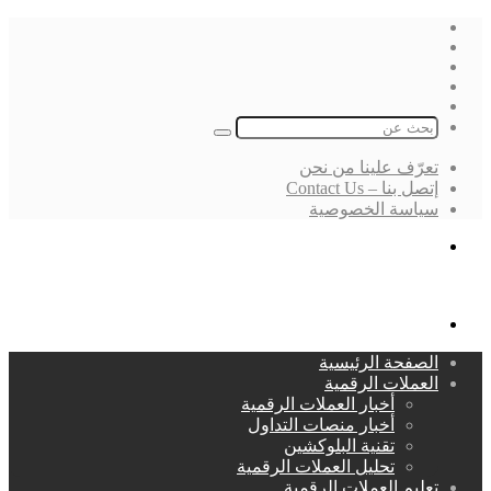
فيسبوك
‫X
لينكدإن
انستقرام
بحث
عن
تعرّف علينا من نحن
إتصل بنا – Contact Us
سياسة الخصوصية
بحث
عن
القائمة
الصفحة الرئيسية
العملات الرقمية
أخبار العملات الرقمية
أخبار منصات التداول
تقنية البلوكشين
تحليل العملات الرقمية
تعليم العملات الرقمية