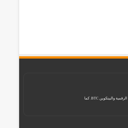
موقع تقني نت – Tekany Net : هو أحد أفضل مواقع أخبار العملات الرقمية والبيتكوين ، والافضل في مجال تعليم العملات الرقمية والبيتكوين BTC. كما