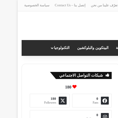
تعرّف علينا من نحن
إتصل بنا – Contact Us
سياسة الخصوصية
ة
البيتكوين والبلوكشين
التكنولوجيا
شبكات التواصل الاجتماعي
180
180
0
Followers
Fans
0