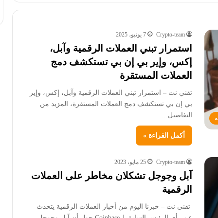
Crypto-team
7 يونيو، 2025
استمرار تبني العملات الرقمية وآبل،
إكس، وإير بي إن بي تستكشف دمج
العملات المستقرة
تقني نت – استمرار تبني العملات الرقمية وآبل، إكس، وإير
بي إن بي تستكشف دمج العملات المستقرة، المزيد من
التفاصيل…
ة
أكمل القراءة »
Crypto-team
25 مايو، 2023
آبل وجوجل تشكلان مخاطر على العملات
الرقمية
تقني نت – خبرنا اليوم من أخبار العملات الرقمية يتحدث
عن رأي الرئيس السابق لCoinbase حول أن آبل وجوجل