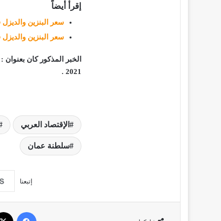
إقرأ أيضاً
سعر البنزين والديزل ف
سعر البنزين والديزل ف
الخبر المذكور كان بعنوان
:
س
2021 .
الإقتصاد العربي
سلطنة عمان
إتبعنا
فيسبو