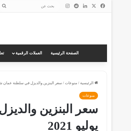
‫X
فيسبوك
لينكدإن
انستقرام
ب
ع
الصفحة الرئيسية
العملات الرقمية
تعل
الرئيسية
/
منوعات
/
سعر البنزين والديزل في سلطنة عمان شهر يو
منوعات
سعر البنزين والديز
يوليو 2021