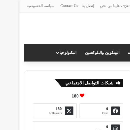
تعرّف علينا من نحن
إتصل بنا – Contact Us
سياسة الخصوصية
ة
البيتكوين والبلوكشين
التكنولوجيا
شبكات التواصل الاجتماعي
180
180
0
Followers
Fans
0