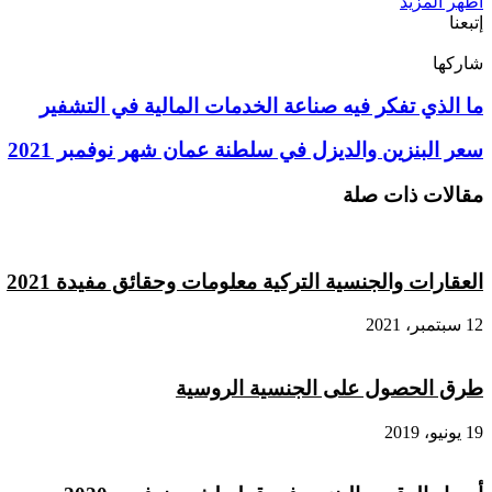
اظهر المزيد
إتبعنا
شاركها
‫X
تيلقرام
لينكدإن
واتساب
ماسنجر
ماسنجر
فيسبوك
بينتيريست
ما
ما الذي تفكر فيه صناعة الخدمات المالية في التشفير
الذي
تفكر
سعر
سعر البنزين والديزل في سلطنة عمان شهر نوفمبر 2021
فيه
البنزين
صناعة
والديزل
مقالات ذات صلة
الخدمات
في
المالية
سلطنة
في
عمان
التشفير
شهر
العقارات والجنسية التركية معلومات وحقائق مفيدة 2021
نوفمبر
2021
12 سبتمبر، 2021
طرق الحصول على الجنسية الروسية
19 يونيو، 2019