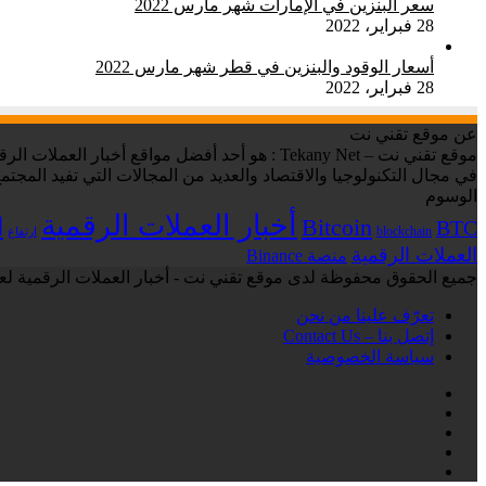
سعر البنزين في الإمارات شهر مارس 2022
28 فبراير، 2022
أسعار الوقود والبنزين في قطر شهر مارس 2022
28 فبراير، 2022
عن موقع تقني نت
في مجال التكنولوجيا والاقتصاد والعديد من المجالات التي تفيد المجتمع
الوسوم
أخبار العملات الرقمية
ا
Bitcoin
BTC
blockchain
ارتفاع
العملات الرقمية
منصة Binance
جميع الحقوق محفوظة لدى موقع تقني نت - أخبار العملات الرقمية لعام 6
تعرّف علينا من نحن
إتصل بنا – Contact Us
سياسة الخصوصية
فيسبوك
‫X
لينكدإن
انستقرام