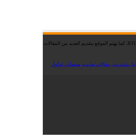
موقع تقني نت – Tekany Net : هو أحد أفضل مواقع أخبار العملات الرقمية والبيتكوين ، والافضل في مجال تعليم العملات الرقمية والبيتكوين BTC. كما يهتم الموقع بتقديم العديد من المقالات
منصات تداول
يا
مقالات تعليمية
سلطنة عمان