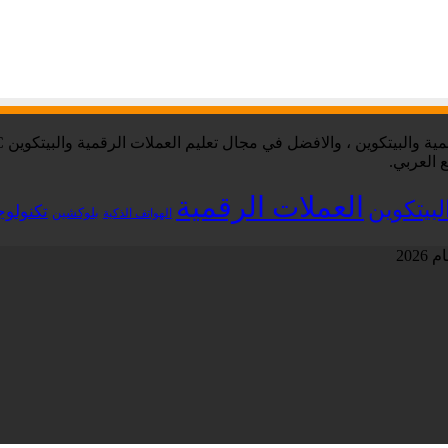
 العربي.
العملات الرقمية
لبيتكوين
تكنولوج
بلوكشين
الهواتف الذكية
202