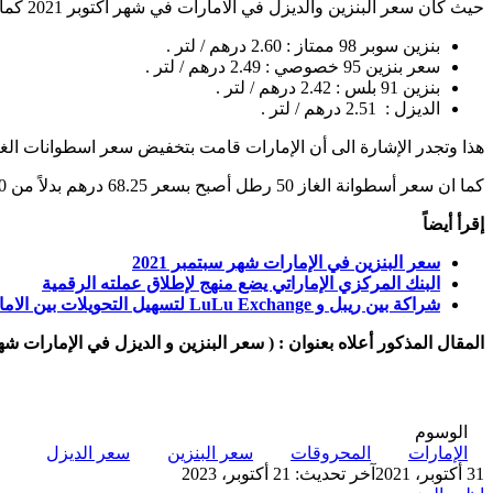
حيث كان سعر البنزين والديزل في الامارات في شهر أكتوبر 2021 كما يلي :
بنزين سوبر 98 ممتاز : 2.60 درهم / لتر .
سعر بنزين 95 خصوصي : 2.49 درهم / لتر .
بنزين 91 بلس : 2.42 درهم / لتر .
الديزل : 2.51 درهم / لتر .
هذا وتجدر الإشارة الى أن الإمارات قامت بتخفيض سعر اسطوانات الغاز في 10 نوفمبر 2020 ، ليصبح سعر أسطوانة الغاز 25 رطل بسعر 36.75 درهم بدلاً
كما ان سعر أسطوانة الغاز 50 رطل أصبح بسعر 68.25 درهم بدلاً من 120 درهم.
إقرأ أيضاً
سعر البنزين في الإمارات شهر سبتمبر 2021
البنك المركزي الإماراتي يضع منهج لإطلاق عملته الرقمية
شراكة بين ريبل و LuLu Exchange لتسهيل التحويلات بين الامارات والهند
المقال المذكور أعلاه بعنوان : ( سعر البنزين و الديزل في الإمارات شهر ن
الوسوم
الإمارات
المحروقات
سعر البنزين
سعر الديزل
31 أكتوبر، 2021
آخر تحديث: 21 أكتوبر، 2023