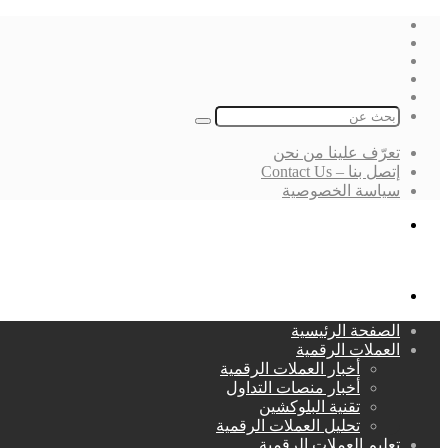
فيسبوك
‫X
لينكدإن
انستقرام
بحث
عن
تعرّف علينا من نحن
إتصل بنا – Contact Us
سياسة الخصوصية
بحث
عن
القائمة
الصفحة الرئيسية
العملات الرقمية
أخبار العملات الرقمية
أخبار منصات التداول
تقنية البلوكشين
تحليل العملات الرقمية
تعليم العملات الرقمية