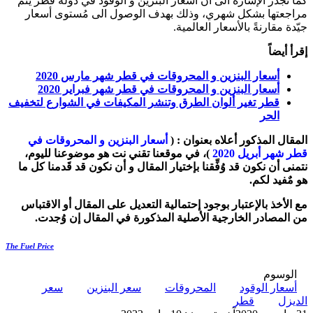
كما تجدر الإشارة الى أن أسعار البنزين و الوقود في دولة قطر يتم
مراجعتها بشكل شهري، وذلك بهدف الوصول الى مُستوى أسعار
جيّدة مقارنةً بالأسعار العالمية.
إقرأ أيضاً
أسعار البنزين و المحروقات في قطر شهر مارس 2020
أسعار البنزين و المحروقات في قطر شهر فبراير 2020
قطر تغير ألوان الطرق وتنشر المكيفات في الشوارع لتخفيف
الحر
المقال المذكور أعلاه بعنوان
:
(
أسعار البنزين و المحروقات في
قطر شهر أبريل 2020
)،
في موقعنا تقني نت
هو موضوعنا لليوم،
نتمنى أن نكون قد وُفِّقنا بإختيار المقال و أن نكون قد قَدمنا كل ما
هو مٌفيد لكم.
مع الأخذ بالإعتبار بوجود إحتمالية التعديل على المقال أو الاقتباس
من المصادر الخارجية الأصلية المذكورة في المقال إن وُجدت
.
The Fuel Price
الوسوم
أسعار الوقود
المحروقات
سعر البنزين
سعر
الديزل
قطر