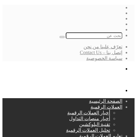
فيسبوك
‫X
لينكدإن
انستقرام
بحث
عن
تعرّف علينا من نحن
إتصل بنا – Contact Us
سياسة الخصوصية
بحث
عن
القائمة
الصفحة الرئيسية
العملات الرقمية
أخبار العملات الرقمية
أخبار منصات التداول
تقنية البلوكشين
تحليل العملات الرقمية
تعليم العملات الرقمية