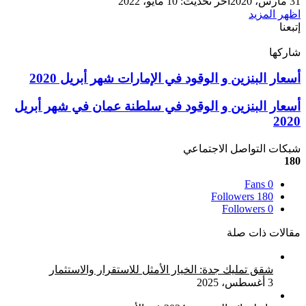
31 مارس، 2020
آخر تحديث: 10 مايو، 2022
اظهر المزيد
إتبعنا
شاركها
‫X
تيلقرام
لينكدإن
واتساب
ماسنجر
ماسنجر
فيسبوك
بينتيريست
أسعار
أسعار البنزين و الوقود في الإمارات شهر أبريل 2020
البنزين
و
أسعار
أسعار البنزين و الوقود في سلطنة عمان في شهر أبريل
الوقود
البنزين
2020
في
و
الإمارات
الوقود
شبكات التواصل الاجتماعي
شهر
في
180
أبريل
سلطنة
2020
عمان
Fans
0
في
Followers
180
Followers
0
شهر
أبريل
مقالات ذات صلة
2020
شقق تمليك جدة: الخيار الأمثل للاستقرار والاستثمار
3 أغسطس، 2025