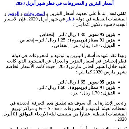
أسعار البنزين و المحروقات في قطر شهر أبريل 2020
تقني نت
– بناءاً على تحديث أسعار البنزين و
المحروقات
و
الوقود
و
المشتقات النفطية في دولة
قطر
في شهر أبريل 2020، فإن الأسعار
الجديدة سوف تكون كما يلي :
بنزين 95 سوبر
: 1.30 ريال / لتر – إنخفاض.
بنزين 91 ممتاز (بريميوم)
: 1.25 ريال / لتر – إنخفاض .
الديزل
: 1.30 ريال / لتر – إنخفاض .
وبهذا فقد شَهدت أسعَار البنزين و الوقود و المَحروقات في دولة
قَطر إنخفاض في أسعار البنزين و الديزل عن المستوى الذي كانت
عليه خلال الشهر الحالي مارس 2020 ، حيث كانت الأسعار الخاصة
بشهر مارس 2020 كما يلي :
بنزين 95 سوبر
: 1.65 ريال / لتر .
بنزين 91 ممتاز (بريميوم)
: 1.60 ريال / لتر .
الديزل
: 1.70 ريال / لتر .
و تَجدر الإشارة الى أنَّه سوف يَتم تَطبيق هذه التَعرفة الجَديدة في
مَحطات تعبئة الوقود و المحروقات Fuel Stations و مراكز توزيع
المشتقات النفطية إعتباراً من منتصف ليلة الأربعاء الموافق 01 أبريل
2020 .