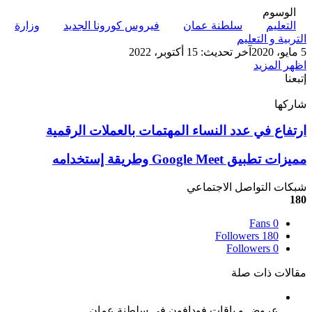
الوسوم
التعليم
سلطنة عمان
فيروس كورونا الجديد
وزارة
التربية و التعليم
5 مايو، 2020
آخر تحديث: 15 أكتوبر، 2022
اظهر المزيد
إتبعنا
شاركها
‫X
تيلقرام
لينكدإن
واتساب
ماسنجر
ماسنجر
فيسبوك
بينتيريست
ارتفاع
ارتفاع في عدد النساء المهتمات بالعملات الرقمية
في
عدد
مميزات
مميزات تطبيق Google Meet وطريقة إستخدامه
النساء
تطبيق
المهتمات
Google
شبكات التواصل الاجتماعي
بالعملات
Meet
180
الرقمية
وطريقة
إستخدامه
Fans
0
Followers
180
Followers
0
مقالات ذات صلة
عروض و باقات فودافون في سلطنة عمان