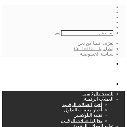
فيسبوك
‫X
لينكدإن
انستقرام
بحث
عن
تعرّف علينا من نحن
إتصل بنا – Contact Us
سياسة الخصوصية
بحث
عن
القائمة
الصفحة الرئيسية
العملات الرقمية
أخبار العملات الرقمية
أخبار منصات التداول
تقنية البلوكشين
تحليل العملات الرقمية
تعليم العملات الرقمية