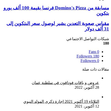
‫X
تيلقرام
لينكدإن
واتساب
ماسنجر
ماسنجر
فيسبوك
بينتيريست
مسابقة
مسابقة من Domino's Pizza فرنسا بقيمة 100 ألف يورو
من
بتكوين
Domino's
Pizza
مقياس
مقياس صعوبة التعدين يشير لوصول سعر البتكوين إلى
فرنسا
صعوبة
31 ألف دولار
بقيمة
التعدين
100
يشير
شبكات التواصل الاجتماعي
ألف
لوصول
180
يورو
سعر
بتكوين
البتكوين
Fans
0
إلى
Followers
180
31
Followers
0
ألف
مقالات ذات صلة
دولار
عروض و باقات فودافون في سلطنة عمان
28 أكتوبر، 2022
الثلاثاء 19 أكتوبر 2021 إجازة ذكرى المولد النبوي
12 أكتوبر، 2021