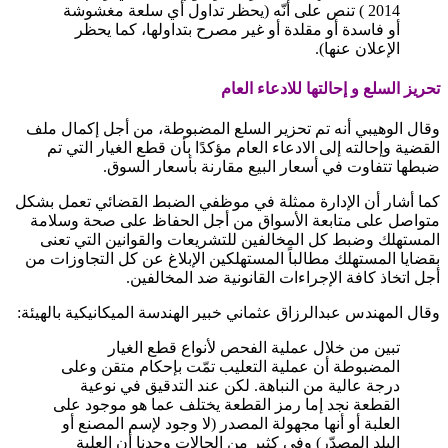
2014 ) تنص على أنّه (يحظر تداول أي سلعة مغشوشة
أو فاسدة أو مقلدة أو غير مصرح بتداولها، كما يحظر
الإعلان عنها).
تحريز السلع و إحالتها للادعاء العام
وقال الوهيبي أنه تم تحزير السلع المضبوطة، من أجل إكمال ملف
القضية وإحالته إلى الادعاء العام مؤكدًا بأن قطع الغيار التي تم
ضبطها تتفاوت في أسعار البيع مقارنة بأسعار السوق.
كما أشار أن الإدارة ممثلة في موظفي الضبط القضائي تعمل بشكل
متواصل على متابعة الأسواق من أجل الحفاظ على صحة وسلامة
المستهلك وضبط كل المخالفين للتشريعات والقوانين التي تعنى
بقضايا المستهلك مطالباً المستهلكين الإبلاغ عن كل التجاوزات من
أجل اتخاذ كافة الإجراءات القانونية ضد المخالفين.
وقال المهندس عبدالرزاق عثماني خبير الهندسة الميكانيكية بالهيئة:
تبين من خلال عملية الفحص لأنواع قطع الغيار
المضبوطة أن عملية التعليب تمّت بإحكام متقن وعلى
درجة عالية من النباهة. لكن عند التدقيق في نوعية
القطعة نجد إما رمز القطعة يختلف عما هو موجود على
العلبة أو أنها مجهولة المصدر (لا وجود لإسم المصنع أو
البلد المصدّر) وفي كثير من الحالات وجدنا أن العلبة