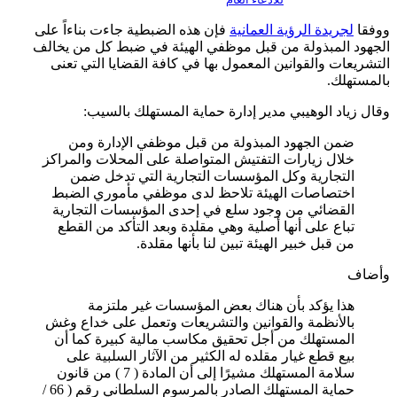
ووفقا
لجريدة الرؤية العمانية
فإن هذه الضبطية جاءت بناءاً على
الجهود المبذولة من قبل موظفي الهيئة في ضبط كل من يخالف
التشريعات والقوانين المعمول بها في كافة القضايا التي تعنى
بالمستهلك.
وقال زياد الوهيبي مدير إدارة حماية المستهلك بالسيب:
ضمن الجهود المبذولة من قبل موظفي الإدارة ومن
خلال زيارات التفتيش المتواصلة على المحلات والمراكز
التجارية وكل المؤسسات التجارية التي تدخل ضمن
اختصاصات الهيئة تلاحظ لدى موظفي مأموري الضبط
القضائي من وجود سلع في إحدى المؤسسات التجارية
تباع على أنها أصلية وهي مقلدة وبعد التأكد من القطع
من قبل خبير الهيئة تبين لنا بأنها مقلدة.
وأضاف
هذا يؤكد بأن هناك بعض المؤسسات غير ملتزمة
بالأنظمة والقوانين والتشريعات وتعمل على خداع وغش
المستهلك من أجل تحقيق مكاسب مالية كبيرة كما أن
بيع قطع غيار مقلده له الكثير من الآثار السلبية على
سلامة المستهلك مشيرًا إلى أن المادة ( 7 ) من قانون
حماية المستهلك الصادر بالمرسوم السلطاني رقم ( 66 /