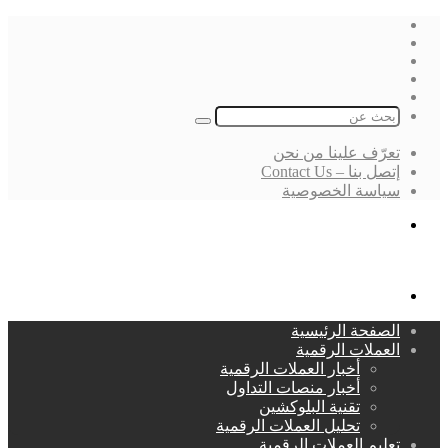
فيسبوك
‫X
لينكدإن
انستقرام
بحث
عن
تعرّف علينا من نحن
إتصل بنا – Contact Us
سياسة الخصوصية
بحث
عن
القائمة
الصفحة الرئيسية
العملات الرقمية
أخبار العملات الرقمية
أخبار منصات التداول
تقنية البلوكشين
تحليل العملات الرقمية
تعليم العملات الرقمية