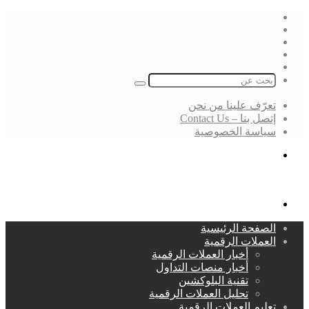
فيسبوك
‫X
لينكدإن
انستقرام
بحث
عن
تعرّف علينا من نحن
إتصل بنا – Contact Us
سياسة الخصوصية
بحث
عن
القائمة
الصفحة الرئيسية
العملات الرقمية
أخبار العملات الرقمية
أخبار منصات التداول
تقنية البلوكشين
تحليل العملات الرقمية
تعليم العملات الرقمية