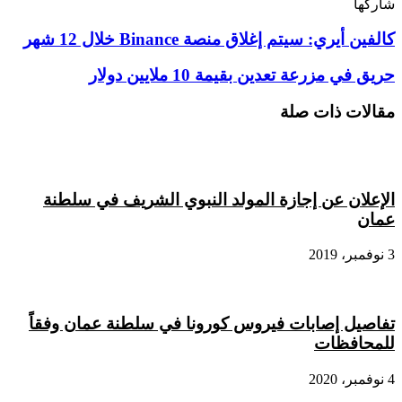
شاركها
‫X
تيلقرام
لينكدإن
واتساب
ماسنجر
ماسنجر
فيسبوك
بينتيريست
كالفين
كالفين أيري: سيتم إغلاق منصة Binance خلال 12 شهر
أيري:
سيتم
حريق
حريق في مزرعة تعدين بقيمة 10 ملايين دولار
إغلاق
في
منصة
مزرعة
مقالات ذات صلة
Binance
تعدين
خلال
بقيمة
12
10
شهر
ملايين
دولار
الإعلان عن إجازة المولد النبوي الشريف في سلطنة
عمان
3 نوفمبر، 2019
تفاصيل إصابات فيروس كورونا في سلطنة عمان وفقاً
للمحافظات
4 نوفمبر، 2020