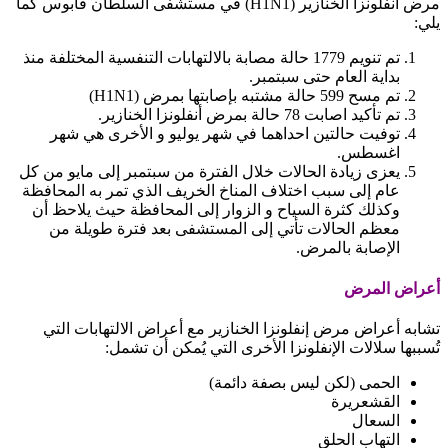
مرض انفلونزا الخنازير
(H1N1)
في مستشفى السلطان قابوس كما
يلي
:
تم تنويم 1779 حالة مصابة بالالتهابات التنفسية المختلفة منذ
بداية العام حتى سبتمبر
.
تم مسح 599 حالة مشتبه بإصابتها بمرض
(H1N1)
تم تأكيد اصابت 78 حالة بمرض أنفلونزا الخنازير.
توفيت حالتين احداهما في شهر يوليو و الأخرى هي شهر
اغسطس
.
يعزى زيادة الحالات خلال الفترة من سبتمبر إلى مايو من كل
عام إلى سبب اختلاف المناخ الخريف الذي تمر به المحافظة
وكذلك كثرة السياح و الزوار إلى المحافظة حيث يلاحظ أن
معظم الحالات تأتي إلى المستشفى بعد فترة طويلة من
الإصابة بالمرض.
أعراض المرض
تشابه أعراض مرض إنفلونزا الخنازير مع أعراض الالتهابات التي
تُسببها سلالات الإنفلونزا الأخرى التي يُمكن أن تشمل:
الحمى (لكن ليس بصفة دائمة)
القشعريرة
السعال
التهاب الحلق