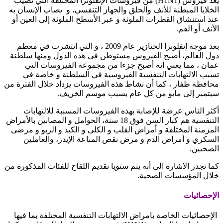
يعد فيروس
(H1N1)
من فيروسات الإنفلونزا المختلفة التي تصيب
الخلايا المبطنة للأنف والحلق والجهاز التنفسي، و يصاب الإنسان به
عند استنشاق القطرات الملوثة و عبر الأسطح الملوثة إلى العين أو
الأنف أو الفم
.
بعد موجة إنفلونزا الخنازير
عام 2009 ، و التي انتشرت في معظم
دول العالم، أصبح الفيروس مستوطن في هذه الدول ومنها سلطنة
عمان ، مما يعني انه أصبح جزءا من مجموعة الفيروسات التي
تسبب الالتهابات التنفسية الفيروسية في السلطنة و خاصة في
محافظة ظفار ، كما أن نشاط هذه الفيروسات يزداد خلال الفترة من
سبتمبر إلى مايو من كل عام بسبب موسم الخريف
.
أكثر الناس عرضة للإصابة بهذه الفيروسات المسببة للالتهابات
التنفسية هم كبار السن فوق 18 سنة، الحوامل و المصابين بالأمراض
المزمنة المختلفة و أمراض القلب و الكلى و الكبد و الربو و مرضى
السكري و أمراض الدم و مرض نقص المناعة الإيدز، والعاملين
الصحيين.
كما تجدر الاشارة الى أنه يتم سنويا تقديم اللقاح للفئات المذكورة من
خلال المؤسسات الصحية
.
الإحصائيات
الإحصائيات الخاصة بامراض الالتهابات التنفسية المختلفة بما فيها