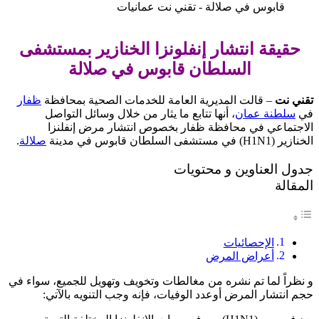
حقيقة انتشار إنفلونزا الخنازير بمستشفى
السلطان قابوس في صلالة
تقني نت
– قالت المديرية العامة للخدمات الصحية بمحافظة
ظفار
في
سلطنة عمان
، أنها تتابع ما يثار من خلال وسائل التواصل
الاجتماعي في محافظة ظفار بخصوص انتشار مرض إنفلنزا
الخنازير
(H1N1)
في مستشفى السلطان قابوس في مدينة
صلالة
.
جدول العناوين و محتويات
المقالة
الإحصائيات
أعراض المرض
و نظراً لما تم نشره من مغالطات وتخويف وتهويل للجميع، سواء في
حجم انتشار المرض أوعدد الوفيات، فإنه وجب التنويه بالآتي
: