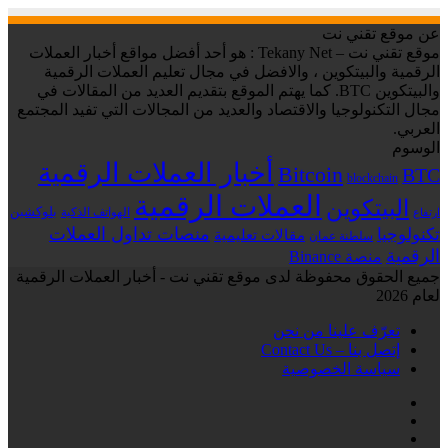
عن موقع تقني نت
موقع تقني نت – Tekany Net : هو أحد أفضل مواقع أخبار العملات
الرقمية والبيتكوين ، والافضل في مجال تعليم العملات الرقمية
والبيتكوين BTC. كما يهتم الموقع بتقديم العديد من المقالات في
مجال التكنولوجيا والاقتصاد والعديد من المجالات التي تفيد المجتمع
العربي.
الوسوم
أخبار العملات الرقمية
Bitcoin
BTC
blockchain
العملات الرقمية
البيتكوين
بلوكشين
الهواتف الذكية
ارتفاع
منصات تداول العملات
تكنولوجيا
مقالات تعليمية
سلطنة عمان
الرقمية
منصة Binance
جميع الحقوق محفوظة لدى موقع تقني نت - أخبار العملات الرقمية
لعام 2026
تعرّف علينا من نحن
إتصل بنا – Contact Us
سياسة الخصوصية
فيسبوك
‫X
لينكدإن