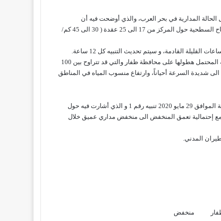
الحالة المدارية في بحر العرب، والذي أوضحت فيه أن
المنخفض المداري يتمركز على سواحل محافظة ظفار، و تقدر سرعة الرياح السطحية حول المركز من 17 الى 25 عقدة ( 30 الى 45 كم/
قليلة القادمة، و سيتم تحديث التنبيه كل 12 ساعة.
وأهابت بالجميع أخذ الحيطة والحذر بسبب استمرار غزارة المطار الرعدية المحتمل هطولها على محافظة ظفار والتي قد تتراوح بين 100
هبوب رياح نشطة الى شديدة السرعة أحياناً، وارتفاع منسوب المياه في المناطق
تجدر الاشارة الى أن الأرصاد الجوية العمانية كانت قد أصدرت اليوم الجمعة الموافق 29 مايو 2020 تنبيه رقم 1 و الذي أشارت فيه حول
، مع إحتمالية تعمق المنخفض الى منخفض مداري عميق خلال
فار
منخفض