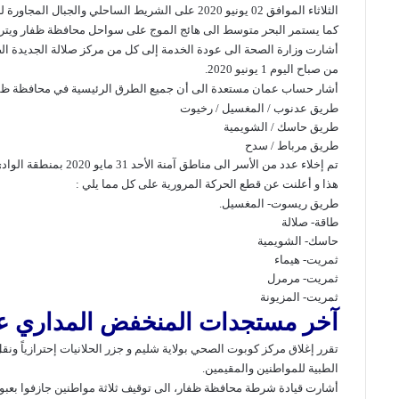
الثلاثاء الموافق 02 يونيو 2020 على الشريط الساحلي والجبال المجاورة له بمحافظة ظفار.
كما يستمر البحر متوسط الى هائج الموج على سواحل محافظة ظفار ويتراوح اقصى ا
أشارت وزارة الصحة الى عودة الخدمة إلى كل من
مركز
صلالة
الجديدة ال
من صباح اليوم 1 يونيو 2020.
أشار حساب عمان مستعدة الى أن جميع
الطرق الرئيسية
في محافظة ظفار
طريق عدنوب / المغسيل / رخيوت
طريق حاسك / الشويمية
طريق مرباط / سدح
تم
إخلاء عدد من الأسر
الى مناطق آمنة الأحد 31 مايو 2020 بمنطقة الوادي ( عوقد- اللولو ) نتيجة لهطول الأمطار و جريان الأودية.
هذا و أعلنت عن
قطع الحركة المرورية
على كل مما يلي :
طريق ريسوت- المغسيل.
طاقة- صلالة
حاسك- الشويمية
ثمريت- هيماء
ثمريت- مرمرل
ثمريت- المزيونة
آخر مستجدات المنخفض المداري ع
تقرر إغلاق مركز كوبوت الصحي بولاية
شليم
و جزر الحلانيات إحترازياً و
الطبية للمواطنين والمقيمين.
أشارت
قيادة شرطة محافظة ظفار، الى
توقيف ثلاثة مواطنين
جازفوا بعبو