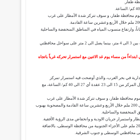
ظة ظفار.
عموم محافظة ظفار، و سوف تتركز شدة الأمطار على غرب
ً، وارتفاع منسوب المياه في المناطق المنخفضة والساحلية
ويكون البحر هائج الموج على سواحل محافظة ظفار يصل أقصى ارتفاع له بين 3 الى 4 متر، بينما يصل الى 2 متر على سواحل محافظتي
تداءاً من مساء يوم غد الاثنين مع استمرار تحركه غرباً باتجاه
دارية في بحر العرب، والذي أوضحت فيه استمرار تمركز
المنخفض المداري على محافظة ظفار، و تقدر سرعة الرياح السطحية حول المركز من 15 الى 23 عقدة أي 27 الى 40 كم/ الساعة، مع
عموم محافظة ظفار، و سوف تتركز شدة الأمطار على غرب
المحافظة و المناطق الصحراوية المجاورة لها والتي قد تتراوح بين 100 الى 200 ملم خلال الأربع وعشرين ساعة القادمة والمصحوبة بهبوب
ق المنخفضة والساحلية.
ار واستمرار جريان الاودية و وانخفاض مدى الرؤية الأفقية.
هذا ومن المحتمل تدفق السحب و هطول أنطار متفرقة تتراوح بين 5 الى 20 ملم على الأجزاء الجنوبية من محافظة الوسطى، بالاضافة