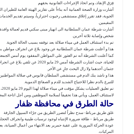
فِرَق الإنقاذ، وتم اتخاذ الإجراءات القانونية بحقهم
أشارت وزارة الصحة العمانية أنه بناءاً على تقارير الهيئة العامة للطيران 
الجوية، فقد تقرر إغلاق مستشفى رخيوت احترازياً، وسيتم تقديم الخدمات
المقيمين.
أشارت شرطة عمان السلطانية الى
انهيار مبنى
سكني قديم لعمالة وافدة
شخص وإصابة ثلاثة آخرين.
تم بدء استئناف العمل في
ميناء صلالة
بعد توقفه بسبب الحالة الجوية.
هذا و أعلنت شرطة عمان السلطانية عن وجود
بلاغ عن انجراف
مواطن بدا
كما أعلنت الشرطة أنه
تم
العثور على
المواطن المفقود
يوم أمس الجمعة 
للحياة، حيث اشارت الشرطة أمس 29 مايو 2020 عن تلقي
بلاغ عن انجرا
جثمان أحدهما ولا زال البحث جارٍ عن الآخر.
هذا و ناشد
بنك الدم في مستشفى السلطان قابوس في صلالة
المواطنين
للتبرع بالدم نظرا للاحتياج الشديد للدم و الصفائح الدموية.
تم
تعليق العمليات بشكل مؤقت في
ميناء صلالة
له
لاستئناف العمل، ويأتي هذا تحقيقاً لسلامة الموظفين ومن أجل اتاحة المجا
حالة الطرق في محافظة ظفار
غلق طريق مرباط- سدح نظراً لتضرر الطريق من جرّاء السيول الجارفة
طريق مرباط – طاقة
ضرورة الإنتباه لوجود ترسبات طينية وانجراف الحجا
عودة الحركة المرورية على
عقبة حمرير
بعد الانتهاء من أعمال الصيانة، بع
المركبات.