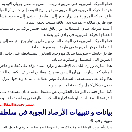
قطع الحركة المرورية على طريق
ثمريت – المزيونة
بفعل جريان الأودية.
عودة الحركة المرورية في الطريق من
دوار برج النهضة
إلى جسر أم الغوار
غلق الحركة المرورية
من دوار نجور إلى الطريق المؤدي إلى صحنوت (شارع 
فتح طريق صلالة – ثمريت
بعد اغلاقه بسبب تجمع المياه.
أعلنت
شرطة عمان السلطانية
عن إغلاق عقبة حشير بولاية مرباط بسبب ز
انقطاع الحركة المرورية في وادي غير بصلالة.
قطع الحركة المرورية
في الوقت الحالي بين طريق دوار برج النهضة إلى جس
انقطاع الحركو المرورية في طريق المعمورة – طاقة.
طريق حاسك – شويمية سالك مع وجود للصخور المتساقطة على جانبي ال
الطريق الى المغسيل و ضلكوت سالك.
هذا أشارت
وزارة البلديات الإقليمية وموارد المياه
تؤكد على كفاءة و جاهز
المياه، كما اشارت الى أن السدود مجهزة بمفائض لتصريف الكميات الفائضة
هذا و قد نفى مستشفى السلطان قابوس بصلالة ما تم تداوله حول غرق
تعمل بشكل كامل و لا صحة لما يتم تداوله.
كما أشار حساب
التواصل الحكومي
عن تنشيط منصة
عمان مستعدة على من
الفرعية التابعة للجنة الوطنية لإدارة الحالات الطارئة في محافظة ظفار و 
سيتم تحديث المقال 
بيانات و تنبيهات الأرصاد الجوية في سلطن
تنبيه رقم 6
هذا وأصدرت الهيئة العامة و الارصاد الجوية العمانية
تنبيه رقم 6
حول الحالة