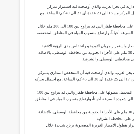
دارية في بحر العرب، والذي أوضحت فيه استمرار تمركز
المنخفض المداري على محافظة ظفار، و تقدر سرعة الرياح السطحية حول المركز من 15 الى 23 عقدة أي 27 الى 40 كم/ الساعة، مع
و أشارت أنه من المتوقع استمرار غزارة الامطار الرعدية المتوقع هطولها على محافظة ظفار التي قد تتراوح بين 100 الى 200 ملم خلال
لسرعة أحياناً، وارتفاع منسوب المياه في المناطق المنخفضة
ار واستمرار جريان الاودية و وانخفاض مدى الرؤية الأفقية.
هذا ومن المحتمل تدفق السحب و هطول أنطار متفرقة تتراوح بين 10 الى 30 ملم على الأجزاء الجنوبية من محافظة الوسطى، بالاضافة
ي بحر العرب، والذي أوضحت فيه أن المنخفض المداري يتمركز
على سواحل محافظة ظفار، و تقدر سرعة الرياح السطحية حول المركز من 17 الى 25 عقدة أي 30 الى 45 كم/ الساعة، مع احتمال تحركه
وأهابت بالجميع أخذ الحيطة والحذر بسبب استمرار غزارة المطار الرعدية المحتمل هطولها على محافظة ظفار والتي قد تتراوح بين 100
هبوب رياح نشطة الى شديدة السرعة أحياناً، وارتفاع منسوب المياه في المناطق
هذا ومن المحتمل تدفق السحب و هطول أنطار متفرقة تتراوح بين 10 الى 30 ملم على الأجزاء الجنوبية من محافظة الوسطى، بالاضافة
السبت 30 مايو 2020 إلى استمرار هطول الأمطار الغزيرة المصحوبة برياح شديدة خلال