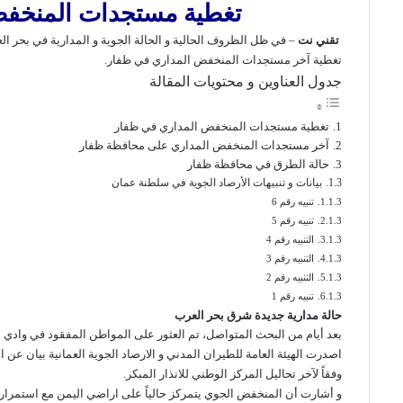
تغطية مستجدات المنخفض
تقني نت
– في ظل الظروف الحالية و الحالة الجوية و المدارية في بحر 
تغطية آخر مستجدات المنخفض المداري في ظفار.
جدول العناوين و محتويات المقالة
تغطية مستجدات المنخفض المداري في ظفار
آخر مستجدات المنخفض المداري على محافظة ظفار
حالة الطرق في محافظة ظفار
بيانات و تنبيهات الأرصاد الجوية في سلطنة عمان
تنبيه رقم 6
تنبيه رقم 5
التنبيه رقم 4
التنبيه رقم 3
التنبيه رقم 2
تنبيه رقم 1
حالة مدارية جديدة شرق بحر العرب
بعد أيام من البحث المتواصل، تم العثور على
المواطن المفقود
في وادي ذه
اصدرت الهيئة العامة للطيران المدني و الارصاد الجوية العمانية
بيان
عن ان
وفقاً لآخر تحاليل المركز الوطني للانذار المبكر.
و أشارت أن المنخفض الجوي يتمركز حالياً على اراضي اليمن مع استمرار ف