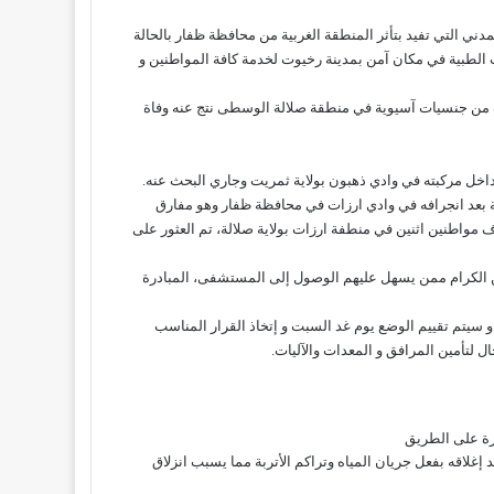
المدني التي تفيد بتأثر المنطقة الغربية من محافظة ظفار بالحالة
 الطبية في مكان آمن بمدينة
رخيوت
لخدمة كافة المواطنين و
 من جنسيات آسيوية في منطقة صلالة الوسطى نتج عنه وفاة
خل مركبته في وادي ذهبون بولاية ثمريت وجاري البحث عنه.
بعد انجرافه في وادي ارزات في محافظة ظفار وهو مفارق
ف مواطنين
اثنين في منطفة ارزات بولاية صلالة، تم العثور على
 الكرام ممن يسهل عليهم الوصول إلى المستشفى، المبادرة
ذا اليوم 29 مايو 2020، و سيتم تقييم الوضع يوم غد السبت و إتخاذ القرار المناسب
ل لتأمين المرافق و المعدات والآليات.
رة على الطريق
د إغلاقه بفعل جريان المياه وتراكم الأتربة مما يسبب انزلاق