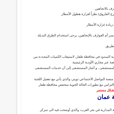
ف بالاتجاهين.
الفاروق) نظراً لغزارة هطول الأمطار.
يادة غزارة الأمطار
ر أم الغوارف بالإتجاهين، يرجى استخدام الطرق البديلة.
طريق.
ية السدود في محافظة ظفار، لاستيعاب الكميات المحددة من
 عبر مجاري الأودية الرئيسية.
 المستشفى ، و أشار المستشفى إلى أن خدمات المستشفى
صة التواصل الاجتماعي تويتر، والذي يأتي مع تفعيل
اللجنة
بالتزامن مع تطورات الحالة الجوية
منخفض محافظة ظفار
.
بشكل مستمر
ة عمان
 المدارية في بحر العرب، والذي أوضحت فيه الى تمركز