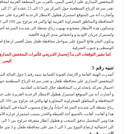
المنخفض المداري على اراضي اليمن، بالقرب من المنطقة الغربية لمحاف
تقدر سرعة الرياح السطحية حول المركز من 15 الى 23 عقدة أي 27 الى 40 كم/ الساعة.
وأشارت أنه من المتوقع استمرار هطول الامطار الرعدية الغزيرة على 
المحافظة والمناطق الصحراوية القريبة لها والتي قد تتراوح بين 100 الى 200 ملم خلال الأربع وعشرين ساعة القادمة.
وستكون هذه الأمطار مصحوبة بهبوب رياح نشطة الى شديدة السرعة أحيانا
واستمرار جريان الاودية و وانخفاض مدى الرؤية الأفقية.
الوسطى و جنوب الشرقية.
كما تشير التوقعات الى بدأ إنحسار التدريجي لتأثيرات المنخفض المداري اب
اليمن.
تنبيه رقم 5
أصدرت الهيئة العامة و الارصاد الجوية العمانية
تنبيه رقم 5
حول الحالة الم
احتمال تحركه بإتجاه غرب المحافظة خلال الساعات القادمة.
و أشارت أنه من المتوقع استمرار هطول الامطار الرعدية الغزيرة على 
رياح نشطة الى شديدة السرعة أحياناً، وارتفاع منسوب المياه في المناط
هذا و أهابت أهابت بالجميع أخذ الحيطة والحذر بسبب استمرار غزارة الأمط
الى احتمالية ارتفاع الموج بين 3 الى 5 متر على محافظة ظفار، و 3 متر على محافظتي الوسطى و جنوب الشرقية.
التنبيه رقم 4