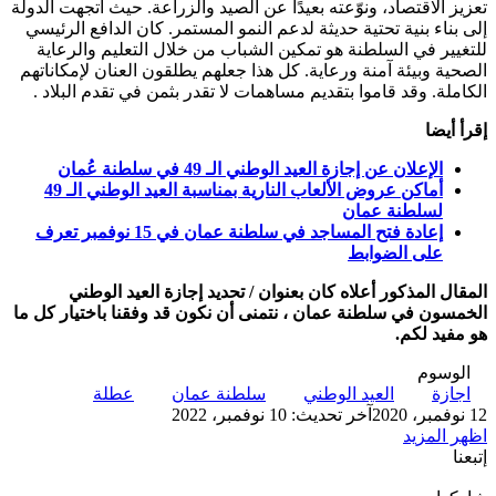
تعزيز الاقتصاد، ونوّعته بعيدًا عن الصيد والزراعة. حيث اتجهت الدولة
إلى بناء بنية تحتية حديثة لدعم النمو المستمر. كان الدافع الرئيسي
للتغيير في السلطنة هو تمكين الشباب من خلال التعليم والرعاية
الصحية وبيئة آمنة ورعاية. كل هذا جعلهم يطلقون العنان لإمكاناتهم
الكاملة. وقد قاموا بتقديم مساهمات لا تقدر بثمن في تقدم البلاد .
إقرأ أيضا
الإعلان عن إجازة العيد الوطني الـ 49 في سلطنة عُمان
أماكن عروض الألعاب النارية بمناسبة العيد الوطني الـ 49
لسلطنة عمان
إعادة فتح المساجد في سلطنة عمان في 15 نوفمبر تعرف
على الضوابط
المقال المذكور أعلاه كان بعنوان / تحديد إجازة العيد الوطني
الخمسون في سلطنة عمان ، نتمنى أن نكون قد وفقنا باختيار كل ما
هو مفيد لكم.
الوسوم
اجازة
العيد الوطني
سلطنة عمان
عطلة
12 نوفمبر، 2020
آخر تحديث: 10 نوفمبر، 2022
اظهر المزيد
إتبعنا