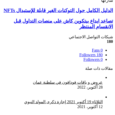
شاركها
‫X
تيلقرام
لينكدإن
واتساب
ماسنجر
ماسنجر
فيسبوك
بينتيريست
الدليل
الدليل الكامل حول التوكنات الغير قابلة للإستبدال NFTs
الكامل
حول
تصاعد
تصاعد ايداع بيتكوين كاش على منصات التداول قبل
التوكنات
ايداع
الانقسام المنتظر
الغير
بيتكوين
قابلة
كاش
شبكات التواصل الاجتماعي
للإستبدال
على
180
NFTs
منصات
التداول
Fans
0
قبل
Followers
180
Followers
0
الانقسام
المنتظر
مقالات ذات صلة
عروض و باقات فودافون في سلطنة عمان
28 أكتوبر، 2022
الثلاثاء 19 أكتوبر 2021 إجازة ذكرى المولد النبوي
12 أكتوبر، 2021