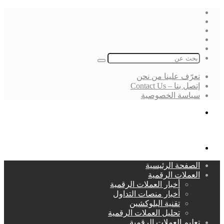
فيسبوك
‫X
لينكدإن
انستقرام
بحث
عن
تعرّف علينا من نحن
إتصل بنا – Contact Us
سياسة الخصوصية
بحث
عن
القائمة
الصفحة الرئيسية
العملات الرقمية
أخبار العملات الرقمية
أخبار منصات التداول
تقنية البلوكشين
تحليل العملات الرقمية
تعليم العملات الرقمية