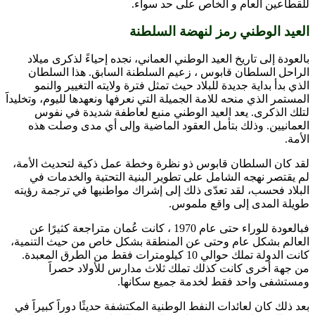
للقطاعين العام و الخاص على حد سواء.
العيد الوطني رمز لنهضة السلطنة
بالعودة إلى تاريخ العيد الوطني العماني، نجده إحياءً لذكرى ميلاد
الراحل السلطان قابوس ، زعيم السلطنة السابق. هذا السلطان
الذي بدأ بداية جديدة للبلاد حيث تمثل فترة ولايته التغيير والنمو
المستمر الذي منحه للامة الجميلة التي نعرفها ونعهدها لليوم، وتخليداََ
لتلك الذكرى. يعد العيد الوطني منبع لعاطفة شديدة في نفوس
العمانيين. وذلك بتأمل العقود الماضية وإلى أي مدى وصلت هذه
الأمة.
لقد كان السلطان قابوس ذو نظرة وخطة عمل ذكية لتحديث الأمة،
لم يقتصر نهجه الشامل على تطوير البنية التحتية والخدمات في
البلاد فحسب، لقد تعدّى ذلك إلى إشراك مواطنيها في ترجمة رؤيته
طويلة المدى إلى واقع ملموس.
فبالعودة للوراء حتى عام 1970 ، كانت عُمان متراجعة كثيرًا عن
العالم بشكل عام وحتى عن المنطقة بشكل خاص من حيث التنمية،
كانت الدولة تملك حوالي 10 كيلومترات فقط من الطرق المعبدة.
من جهة أخرى كانت كذلك تملك ثلاث مدارس للأولاد حصراََ
ومستشفى واحد فقط لخدمة جميع سكانها.
بعد ذلك كان لعائدات النفط الوطنية المكتشفة حديثًا دوراََ كبيراََ في