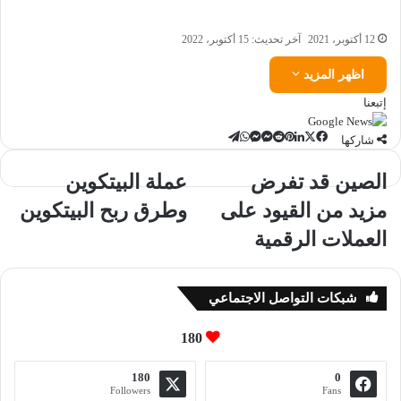
12 أكتوبر، 2021
آخر تحديث: 15 أكتوبر، 2022
اظهر المزيد
إتبعنا
‫X
تيلقرام
لينكدإن
ماسنجر
ماسنجر
واتساب
فيسبوك
بينتيريست
شاركها
الصين
عملة
الصين قد تفرض
عملة البيتكوين
قد
البيتكوين
مزيد من القيود على
وطرق ربح البيتكوين
تفرض
وطرق
مزيد
ربح
العملات الرقمية
من
البيتكوين
القيود
على
شبكات التواصل الاجتماعي
العملات
الرقمية
180
180
0
Followers
Fans