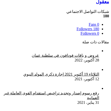
منصة
معقول
ارتفاعات
Kraken
جديدة
:
شبكات التواصل الاجتماعي
وصول
180
البيتكوين
مليون
Fans
0
دولار
Followers
180
أمر
Followers
0
معقول
مقالات ذات صلة
عروض و باقات فودافون في سلطنة عمان
28 أكتوبر، 2022
الثلاثاء 19 أكتوبر 2021 إجازة ذكرى المولد النبوي
12 أكتوبر، 2021
رفع رسوم إصدار وتجديد تراخيص استقدام القوى العاملة غير
العمانية
31 يناير، 2021