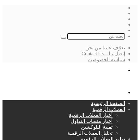
فيسبوك
‫X
لينكدإن
انستقرام
بحث
عن
تعرّف علينا من نحن
إتصل بنا – Contact Us
سياسة الخصوصية
بحث
عن
القائمة
الصفحة الرئيسية
العملات الرقمية
أخبار العملات الرقمية
أخبار منصات التداول
تقنية البلوكشين
تحليل العملات الرقمية
تعليم العملات الرقمية