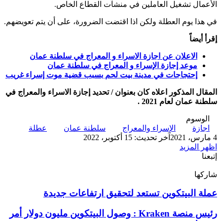
الأعمال تشغيل العاملين في منشآت القطاع الخاص.
في هذا يوم العطلة ولكن اذا اقتضت الضرورة، على أن يتم تعويضهم.
إقرأ أيضاً
الاعلان عن اجازة الاسراء و المعراج في سلطنة عمان
موعد إجازة الإسراء و المعراج في سلطنة عمان
إحتجاجات في مدينة بيت لحم بسبب قضية موت إسراء غريب
المقال المذكور اعلاه كان بعنوان / تحديد إجازة الاسراء والمعراج في
سلطنة عمان لعام 2021 .
الوسوم
اجازة
الإسراء والمعراج
سلطنة عمان
عطلة
4 مارس، 2021
آخر تحديث: 15 أكتوبر، 2022
اظهر المزيد
إتبعنا
شاركها
‫X
تيلقرام
لينكدإن
واتساب
ماسنجر
ماسنجر
فيسبوك
بينتيريست
عملة
عملة البيتكوين تستعد لتحقيق ارتفاعات جديدة
البيتكوين
تستعد
رئيس
رئيس منصة Kraken : وصول البيتكوين مليون دولار أمر
لتحقيق