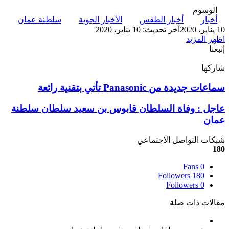
الوسوم
أخبار
أخبار الطقس
الأخبار الجوية
سلطنة عمان
10 يناير، 2020
آخر تحديث: 10 يناير، 2020
اظهر المزيد
إتبعنا
شاركها
‫X
تيلقرام
لينكدإن
واتساب
ماسنجر
ماسنجر
فيسبوك
بينتيريست
سماعات
سماعات جديدة من Panasonic تأتي بتقنية رائعة
جديدة
من
عاجل
عاجل : وفاة السلطان قابوس بن سعيد سلطان سلطنة
Panasonic
:
عمان
تأتي
وفاة
بتقنية
السلطان
شبكات التواصل الاجتماعي
رائعة
قابوس
180
بن
سعيد
Fans
0
سلطان
Followers
180
سلطنة
Followers
0
عمان
مقالات ذات صلة