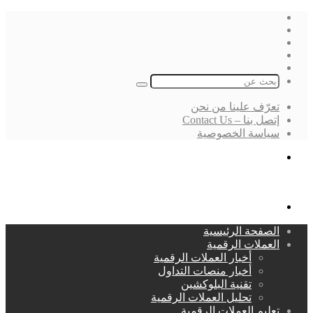
فيسبوك
‫X
لينكدإن
انستقرام
بحث
عن
تعرّف علينا من نحن
إتصل بنا – Contact Us
سياسة الخصوصية
بحث
عن
القائمة
الصفحة الرئيسية
العملات الرقمية
أخبار العملات الرقمية
أخبار منصات التداول
تقنية البلوكشين
تحليل العملات الرقمية
تعليم العملات الرقمية