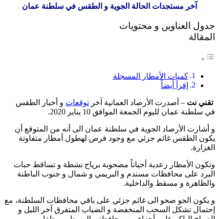
آخر مستجدات الحالة الجوية و الطقس في سلطنة عمان
جدول العناوين و محتويات
المقالة
كميات الأمطار المسجلة
إقرأ أيضاً
تقني نت
– أصدرت الأرصاد العمانية آخر
توقعات
و أخبار الطقس
في سلطنة عمان لليوم الجمعة الموافق 10 يناير 2020.
و أشارت الأرصاد الجوية في سلطنة عمان الى أنه من المتوقع أن
يكون الطقس غائم جزئي مع وجود فرص لهطول أمطار متفاوتة
الغزارة.
وتكون الأمطار رعدية أحياناً مصحوبة برياح نشطة و تساقط حبات
البرد على محافظات مسندم و البريمي و شمال و جنوب الباطنة
والظاهرة و مسقط والداخلية.
و يكون الجو صحو الى غائم جزئي على باقي محافظات السلطنة، مع
إحتمال تشكل السحب المنخفضة و الضباب المتفرق آخر الليل و
الصباح الباكر على أجزاء من محافظتي الوسطى و ظفار.