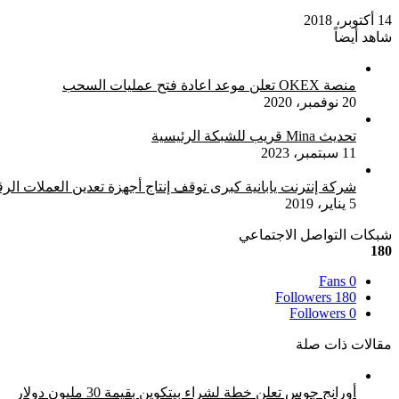
14 أكتوبر، 2018
شاهد أيضاً
إغلاق
منصة OKEX تعلن موعد اعادة فتح عمليات السحب
20 نوفمبر، 2020
تحديث Mina قريب للشبكة الرئيسية
11 سبتمبر، 2023
شركة إنترنت يابانية كبرى توقف إنتاج أجهزة تعدين العملات الرق
5 يناير، 2019
شبكات التواصل الاجتماعي
180
Fans
0
Followers
180
Followers
0
مقالات ذات صلة
أورانج جوس تعلن خطة لشراء بيتكوين بقيمة 30 مليون دولار