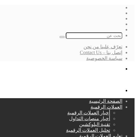
فيسبوك
‫X
لينكدإن
انستقرام
بحث
عن
تعرّف علينا من نحن
إتصل بنا – Contact Us
سياسة الخصوصية
بحث
عن
القائمة
الصفحة الرئيسية
العملات الرقمية
أخبار العملات الرقمية
أخبار منصات التداول
تقنية البلوكشين
تحليل العملات الرقمية
تعليم العملات الرقمية