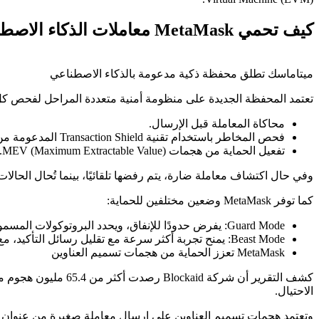
كيف تحمي MetaMask معاملات الذكاء الاصطناعي؟
ميتاماسك تطلق محفظة ذكية مدعومة بالذكاء الاصطناعي
تعتمد المحفظة الجديدة على منظومة أمنية متعددة المراحل لفحص كل 
محاكاة المعاملة قبل الإرسال.
فحص المخاطر باستخدام تقنية Transaction Shield المدعومة من شركة Blockaid.
تفعيل الحماية من هجمات MEV (Maximum Extractable Value).
وفي حال اكتشاف معاملة ضارة، يتم رفضها تلقائيًا، بينما تُحال الحالات 
كما توفر MetaMask وضعين مختلفين للحماية:
Guard Mode: يفرض حدودًا للإنفاق، ويحدد البروتوكولات المسموح بها، ويطلب موافقة المستخدم على العمليات الحساسة.
Beast Mode: يمنح تجربة أكثر سرعة مع تقليل رسائل التأكيد، مع استمرار عرض التحذيرات عند اكتشاف مخاطر محتملة.
MetaMask تعزز الحماية من هجمات تسميم العناوين
الاحتيال.
وتعتمد هجمات تسميم العناوين على إرسال معاملة صغيرة من عنوان مح