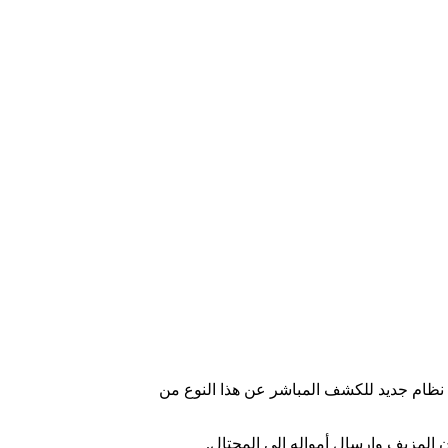
ت أكثر من 65.4 مليون هجوم من نوع Address Poisoning منذ يناير 2025، ما دفع MetaMask إلى إطلاق نظام جديد للكشف المباشر عن هذا النوع من
 المزيف وإرسال أمواله إلى المحتال.