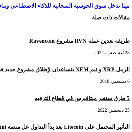
تنصيف
ميتا
ميتا تدخل سوق الحوسبة السحابية للذكاء الاصطناعي وتنافس AWS وAzure وe Cloud
بيتكوين
تدخل
بأقل
سوق
مقالات ذات صلة
من
الحوسبة
100
السحابية
ألف
للذكاء
كتلة
الاصطناعي
طريقة تعدين عملة RVN مشروع Ravencoin
تفصل
وتنافس
AWS
28 أغسطس، 2022
وAzure
وGoogle
Cloud
الريبل XRP و نيم NEM يتساعدان لإطلاق مشروع جديد في أوروبا
6 ديسمبر، 2018
5 طرق ستغير ميتافيرس في قطاع الترفيه
25 ديسمبر، 2022
التأثير المحتمل على Litecoin بعد بدأ التداول عل منصة Gemini