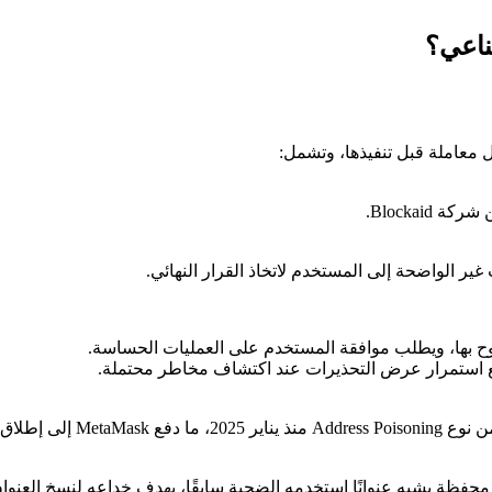
معاملة قبل تنفيذها، وتشمل:
غير الواضحة إلى المستخدم لاتخاذ القرار النهائي.
كشف التقرير أن شركة Blockaid رصد
فظة يشبه عنوانًا استخدمه الضحية سابقًا، بهدف خداعه لنسخ العنوان