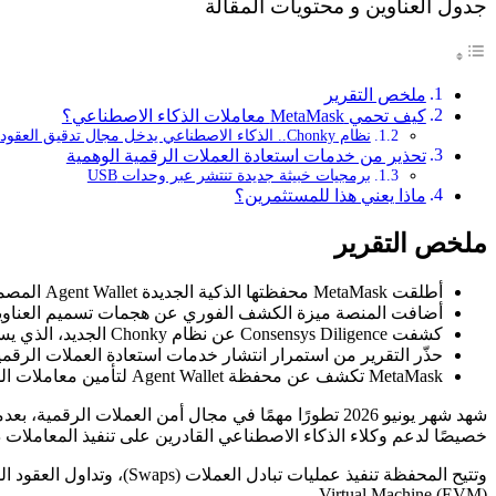
جدول العناوين و محتويات المقالة
ملخص التقرير
كيف تحمي MetaMask معاملات الذكاء الاصطناعي؟
نظام Chonky.. الذكاء الاصطناعي يدخل مجال تدقيق العقود الذكية
تحذير من خدمات استعادة العملات الرقمية الوهمية
برمجيات خبيثة جديدة تنتشر عبر وحدات USB
ماذا يعني هذا للمستثمرين؟
ملخص التقرير
أطلقت MetaMask محفظتها الذكية الجديدة Agent Wallet المصممة لتأمين معاملات التمويل اللامركزي (DeFi) المدعومة بالذكاء الاصطناعي.
أضافت المنصة ميزة الكشف الفوري عن هجمات تسميم العناوين (Address Poisoning) بعد رصد أكثر من 65.4 مليون محاولة احتيال منذ يناي
كشفت Consensys Diligence عن نظام Chonky الجديد، الذي يستخدم الذكاء الاصطناعي لتدقيق العقود الذكية.
حذّر التقرير من استمرار انتشار خدمات استعادة العملات الرقمية 
MetaMask تكشف عن محفظة Agent Wallet لتأمين معاملات الذكاء الاصطناعي في DeFi
خصيصًا لدعم وكلاء الذكاء الاصطناعي القادرين على تنفيذ المعاملات داخل منظومة التمويل اللامر
Virtual Machine (EVM).