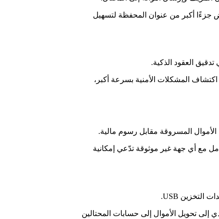
قًا، كما تعرض جزءًا أكبر من عنوان المحفظة لتسهيل
اكتشافها سابقًا داخل منظومة Web3، ما يساعد فرق التطوير على اكتشاف المشكلات الأمنية بسرعة أكبر،
 الأموال المسروقة مقابل رسوم مالية.
مل مع أي جهة غير موثوقة تدّعي إمكانية
Clipboa) بعناوين يسيطر عليها المهاجم، ما قد يؤدي إلى تحويل الأموال إلى حسابات المحتالين