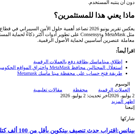
دون أن ينتبه المستخدم.
ماذا يعني هذا للمستثمرين؟
يعكس تقرير يونيو 2026 تصاعد أهمية حلول الأمن ال
مثل MetaMask وConsensys على تطوير أدوات أكثر 
معاملة عنصرين أساسيين لحماية الأصول الرقمية.
اقرأ أيضاً:
إطلاق ميتاماسك بطاقة دفع بالعملات الرقمية
استغلال المحتالين محافظ MetaMask واختراق المواقع الحكومية
طريقة فتح حساب على محفظة ميتا ماسك Metamask
الوسوم
العملات الرقمية
محفظة
مقالات تعليمية
2 يوليو، 2026
آخر تحديث: 2 يوليو، 2026
اظهر المزيد
إتبعنا
شاركها
‫X
تيلقرام
لينكدإن
واتساب
ماسنجر
ماسنجر
فيسبوك
بينتيريست
بينانس:اقتراب
بينانس:اقتراب حدث تنصيف بيتكوين بأقل من 100 ألف كتلة تفصل
حدث