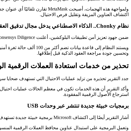
ولمواجهة هذه الهجمات، أصبحت Mask
اكتشاف العناوين المزيفة وتقليل فرص الاحتيال.
نظام Chonky.. الذكاء الاصطناعي يدخل مجال تدقيق العقود الذكية
ضمن جهود تعزيز أمن تطبيقات البلوكشين، أعلنت Consensys Diligence عن إطلاق Chonky، وهو نظام جديد يعتمد على الذكاء الاصطناعي في تدقيق العقود الذكية.
وتحسين جودة مراجعة العقود الذكية قبل إطلاقها.
تحذير من خدمات استعادة العملات الرقمية الو
جدد التقرير تحذيره من تزايد عمليات الاحتيال التي تستهدف ضحايا سر
وأكد التقرير أن هذه الخدمات تكون في معظم الحالات عمليات احتيال إ
استرجاع الأصول الرقمية المفقودة.
برمجيات خبيثة جديدة تنتشر عبر وحدات USB
أشار التقرير أيضًا إلى اكتشاف Microsoft برمجية خبيثة جديدة تستهدف مستخدمي العملات الرقمية، وتتميز بقدرتها على الانتشار ذاتيًا عبر وحدات التخزين USB.