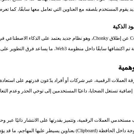
Meta تقارن تلقائيًا أي عنوان جديد يقوم المستخدم بلصقه مع العناوين التي تعامل معها ساب
ويستند النظام إلى قاعدة بيانات تضم أكثر من 100 ألف حالة ثغرة أمنية تم 
همية
قة العملات الرقمية، عبر شركات أو أفراد يدّعون قدرتهم على استعادة
ضافية تستغل الضحايا، داعيًا المستخدمين إلى توخي الحذر وعدم التعا
وتعمل البرمجية على استبدال عناوين محافظ العملات الرقمية المنسوخة داخل الحافظة (rd