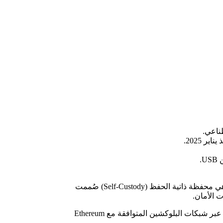
.
شهد شهر يونيو 2026 تطورًا مهمًا في مجال أمن العملات الرقمية، بعدما أعلنت MetaMask إطلاق برنامج الوصول المبكر إلى Agent Wallet، وهي محفظة ذاتية الحفظ (Self-Custody) صُممت
وتتيح المحفظة تنفيذ عمليات تبادل العملات (Swaps)، وتداول العقود الدائمة (Perpetual Futures)، والمشاركة في أسواق التنبؤ، وتوفير السيولة عبر شبكات البلوكشين المتوافقة مع Ethereum