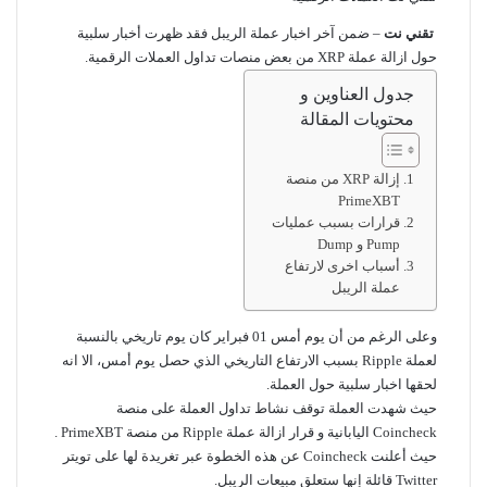
تقني نت
– ضمن آخر اخبار عملة الريبل فقد ظهرت أخبار سلبية
حول ازالة عملة XRP من بعض منصات تداول العملات الرقمية.
جدول العناوين و
محتويات المقالة
إزالة XRP من منصة
PrimeXBT
قرارات بسبب عمليات
Pump و Dump
أسباب اخرى لارتفاع
عملة الريبل
وعلى الرغم من أن يوم أمس 01 فبراير كان يوم تاريخي بالنسبة
لعملة Ripple بسبب الارتفاع التاريخي الذي حصل يوم أمس، الا انه
لحقها اخبار سلبية حول العملة.
حيث شهدت العملة توقف نشاط تداول العملة على منصة
Coincheck اليابانية و قرار ازالة عملة Ripple من منصة PrimeXBT .
حيث أعلنت Coincheck عن هذه الخطوة عبر
تغريدة
لها على تويتر
Twitter قائلة إنها ستعلق مبيعات الريبل.