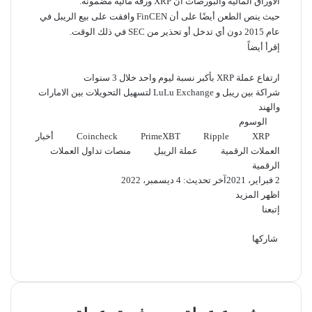
الأوراق المالية والبورصات أن XRP ورقة مالية مضمونة.
حيث ينص الطعن أيضًا على أن FinCEN وافقت على بيع الريبل في
عام 2015 دون أي تدخل أو تحذير من SEC في ذلك الوقت.
إقرأ أيضاً
ارتفاع عملة XRP بأكبر نسبة ليوم واحد خلال 3 سنوات
شراكة بين ريبل و LuLu Exchange لتسهيل التحويلات بين الامارات
والهند
الوسوم
XRP
Ripple
PrimeXBT
Coincheck
أخبار
العملات الرقمية
عملة الريبل
منصات تداول العملات
الرقمية
2 فبراير، 2021
آخر تحديث: 4 ديسمبر، 2022
اظهر المزيد
إتبعنا
شاركها
‫X
فيسبوك
لينكدإن
ماسنجر
ماسنجر
تيلقرام
واتساب
بينتيريست
مشروع
فريق