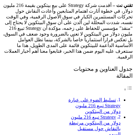
تقني نت –
أقدمت شركة Strategy على بيع بيتكوين بقيمة 216 مليون
دولار، في خطوة أثارت اهتمام المتابعين وأعادت النقاش حول
تحركات المستثمرين الكبار في سوق الأصول الرقمية، وفي الوقت
نفسه، شددت المحللة لين ألدن على أن سوق البيتكوين لا يحتاج إلى
“منقذ” مؤسسي للحفاظ على زخمه، مؤكدة أن Strategy تبيع 216
مليون دولار من البيتكوين لا تعني بالضرورة وجود ضعف في السوق،
بل تعكس قراراً استثمارياً خاصاً بالشركة، بينما تظل العوامل
الأساسية الداعمة للبيتكوين قائمة على المدى الطويل، هذا ما
سنتعرف عليه اليوم ضمن هذا الخبر، فتابعوا معنا أهم أخبار العملات
الرقمية.
جدول العناوين و محتويات
المقالة
تسليط الضوء على عبارة
Strategy تبيع 216 مليون
دولار من البيتكوين
Strategy تبيع 216 مليون
دولار من البيتكوين مرتبطة
بالنقاش حول مستقبل
السهم