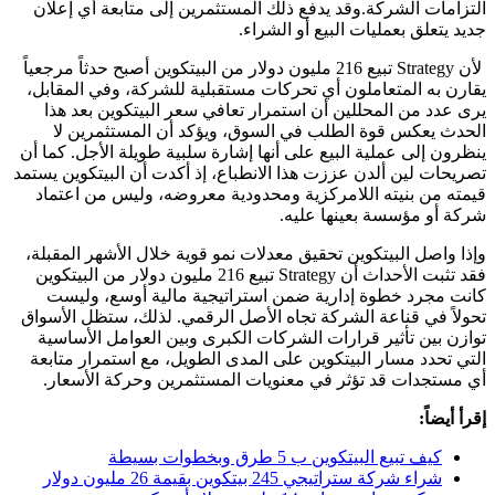
التزامات الشركة.وقد يدفع ذلك المستثمرين إلى متابعة أي إعلان
جديد يتعلق بعمليات البيع أو الشراء.
لأن Strategy تبيع 216 مليون دولار من البيتكوين أصبح حدثاً مرجعياً
يقارن به المتعاملون أي تحركات مستقبلية للشركة، وفي المقابل،
يرى عدد من المحللين أن استمرار تعافي سعر البيتكوين بعد هذا
الحدث يعكس قوة الطلب في السوق، ويؤكد أن المستثمرين لا
ينظرون إلى عملية البيع على أنها إشارة سلبية طويلة الأجل. كما أن
تصريحات لين ألدن عززت هذا الانطباع، إذ أكدت أن البيتكوين يستمد
قيمته من بنيته اللامركزية ومحدودية معروضه، وليس من اعتماد
شركة أو مؤسسة بعينها عليه.
وإذا واصل البيتكوين تحقيق معدلات نمو قوية خلال الأشهر المقبلة،
فقد تثبت الأحداث أن Strategy تبيع 216 مليون دولار من البيتكوين
كانت مجرد خطوة إدارية ضمن استراتيجية مالية أوسع، وليست
تحولاً في قناعة الشركة تجاه الأصل الرقمي. لذلك، ستظل الأسواق
توازن بين تأثير قرارات الشركات الكبرى وبين العوامل الأساسية
التي تحدد مسار البيتكوين على المدى الطويل، مع استمرار متابعة
أي مستجدات قد تؤثر في معنويات المستثمرين وحركة الأسعار.
إقرأ أيضاً:
كيف تبيع البيتكوين ب 5 طرق وبخطوات بسيطة
شراء شركة ستراتيجي 245 بيتكوين بقيمة 26 مليون دولار