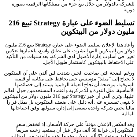
للشركة بالدولار من خلال بيع جزء من ممتلكاتها الرقمية بصورة
دورية.
تسليط الضوء على عبارة Strategy تبيع 216
مليون دولار من البيتكوين
وأعاد هذا الإعلان تسليط الضوء على عبارة Strategy تبيع 216 مليون
دولار من البيتكوين التي انتشرت على نطاق واسع، باعتبارها تعكس
تغيراً في أسلوب إدارة الأصول لدى الشركة، بعد سنوات من التأكيد
على الاحتفاظ بالبيتكوين كاستثمار طويل الأجل.
ورغم الضجة التي صاحبت الخبر، شددت لين ألدن على أن البيتكوين
لا يحتاج إلى “منقذ” مؤسسي حتى يحافظ على مكانته أو قيمته
السوقية، موضحة أن نجاح العملة الرقمية يستند إلى خصائصها
الأساسية، مثل الندرة واللامركزية واعتماد المستخدمين حول العالم
عليها، وترى ألدن أن خبر Strategy تبيع 216 مليون دولار من البيتكوين
لا ينبغي تفسيره على أنه دليل على ضعف البيتكوين، بل يمثل قراراً
مالياً يخص شركة واحدة تسعى إلى إدارة سيولتها وفق احتياجاتها
المالية.
وقد انعكس الإعلان مؤقتاً على حركة الأسعار، إذ انخفض سعر
البيتكوين إلى قرابة 58 ألف دولار قبل أن يستعيد زخمه سريعاً
ويتجاوز مستوى 63 ألف دولار، وهو ما اعتبره العديد من المحللين