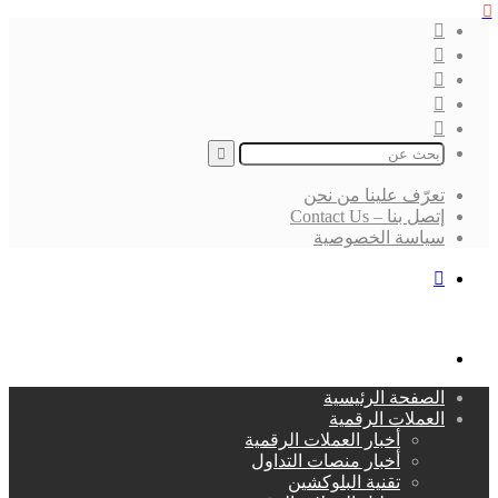
إغلاق
فيسبوك
‫X
لينكدإن
انستقرام
بحث
عن
تعرّف علينا من نحن
إتصل بنا – Contact Us
سياسة الخصوصية
بحث
عن
القائمة
الصفحة الرئيسية
العملات الرقمية
أخبار العملات الرقمية
أخبار منصات التداول
تقنية البلوكشين