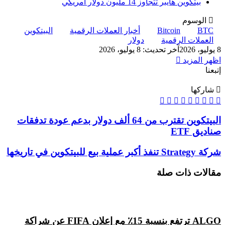
بيتكوين هايبر تتجاوز 14 مليون دولار أمريكي
الوسوم
BTC
Bitcoin
أخبار العملات الرقمية
البيتكوين
العملات الرقمية
دولار
8 يوليو، 2026
آخر تحديث: 8 يوليو، 2026
اظهر المزيد
إتبعنا
شاركها
‫X
واتساب
ماسنجر
ماسنجر
لينكدإن
بينتيريست
فيسبوك
تيلقرام
البيتكوين
البيتكوين تقترب من 64 ألف دولار بدعم عودة تدفقات
تقترب
صناديق ETF
من
64
شركة
شركة Strategy تنفذ أكبر عملية بيع للبيتكوين في تاريخها
ألف
Strategy
دولار
تنفذ
مقالات ذات صلة
بدعم
أكبر
عودة
عملية
تدفقات
بيع
صناديق
للبيتكوين
ETF
في
ALGO ترتفع بنسبة 15٪ مع إعلان FIFA عن شراكة