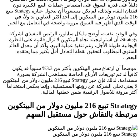
دليلاً على قدرة السوق على امتصاص عمليات البيع الكبيرة دون
فقدان الثقة، ولذلك، لم يكن مستغرباً أن تتحول عبارة Strategy تبيع
216 مليون دولار من البيتكوين إلى أحد أكثر العناوين تداولاً، في
الوقت الذي أظهر فيه السوق مرونة واضحة في التعامل مع الخبر.
وفي الوقت نفسه، أوضح مايكل سايلور، الرئيس التنفيذي لشركة
Strategy، أن استراتيجيته تجاه البيتكوين لا تزال قائمة على النظرة
الإيجابية طويلة الأجل، رغم تنفيذ عملية البيع، وأكد أن معدل العائد
السنوي المطلوب لتحقيق نقطة التعادل أقل بكثير مما يعتقده
البعض.
موضحاً أن ارتفاع سعر البيتكوين بأكثر من 3.3% سنوياً قد يكون
كافياً لدعم توزيعات الأرباح الخاصة بمساهمي الشركة بصورة
مستدامة، لذلك فإن خبر Strategy تبيع 216 مليون دولار من البيتكوين
لا يعني تخلي الشركة عن رؤيتها المستقبلية، وإنما يعكس استخداماً
أكثر مرونة للأصول الرقمية ضمن خطتها المالية.
Strategy تبيع 216 مليون دولار من البيتكوين
مرتبطة بالنقاش حول مستقبل السهم
Strategy تبيع 216 مليون دولار من البيتكوين