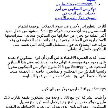
Strategy تبيع 216 مليون
دولار من البيتكوين من أبرز
الأحداث التي أثرت في
السوق خلال الفترة الأخيرة
أثارت التطورات الأخيرة في سوق العملات الرقمية اهتمام
المستثمرين بعد أن تصدرت شركة Strategy المشهد من خلال تنفيذ
أكبر عملية بيع لجزء من حيازاتها من البيتكوين منذ بدء استراتيجيتها
الاستثمارية في العملة الرقمية، وقد جاءت هذه الخطوة في وقت
تتزايد فيه التساؤلات حول مستقبل الشركات التي تعتمد على
البيتكوين كأصل احتياطي.
بينما أكدت الخبيرة الاقتصادية لين ألدن أن قوة البيتكوين لا تعتمد
على وجود جهة مؤسسية تتولى دعمه أو إنقاذه، وفي هذا السياق،
أصبحت عبارة Strategy تبيع 216 مليون دولار من البيتكوين محوراً
رئيسياً للنقاش بين المحللين والمتابعين، خاصة أن العملية مثلت
تحولاً ملحوظاً في نهج الشركة مقارنة بمواقفها السابقة.
Strategy تبيع 216 مليون دولار من البيتكوين
وأعلنت الشركة عن بيع 3,588 وحدة من البيتكوين بقيمة تقارب 216
مليون دولار ضمن برنامج جديد يحمل اسم “برنامج تسييل
البيتكوين”، وهو البرنامج الذي يهدف إلى تعزيز الاحتياطيات النقدية