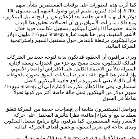
كما أثرت هذه التطورات على توقعات المستثمرين بشأن سهم
STRC، إذ أعاد كثيرون تقييم فرص وصول السهم إلى مستوى 100
دولار قبل نهاية العام، خاصة بعد الإعلان عن برنامج تسييل البيتكوين،
ومع ذلك، ما زالت الأسواق ترى أن احتمالات تحقيق هذا الهدف
قائمة، خصوصاً إذا واصل البيتكوين تسجيل مكاسب قوية خلال
الأشهر المقبلة، ومن هنا بقيت عبارة Strategy تبيع 216 مليون دولار
من البيتكوين مرتبطة بالنقاش حول مستقبل السهم واستراتيجية
الشركة المالية.
ويرى مراقبون أن الخطوة قد تكون بداية لتوجه جديد بين الشركات
المالكة للبيتكوين، بحيث يصبح بيع جزء من الحيازات وسيلة لإدارة
السيولة بدلاً من الاعتماد الكامل على الاقتراض أو إصدار الأسهم،
وإذا انتشر هذا النهج، فقد تتغير ديناميكيات السوق بصورة ملحوظة،
إلا أن ذلك لا يعني بالضرورة تراجع جاذبية البيتكوين كأصل
استثماري، وفي هذا الإطار، تكررت الإشارة إلى أن Strategy تبيع 216
مليون دولار من البيتكوين تمثل حالة خاصة أكثر من كونها تحولاً
شاملاً في السوق.
ويواصل المستثمرون متابعة أي إفصاحات جديدة من الشركة تتعلق
بعمليات بيع أو شراء إضافية، نظراً لتأثيرها المحتمل على حركة
الأسعار وثقة المستثمرين. كما يترقبون نتائج برنامج تسييل البيتكوين
ومدى نجاحه في تعزيز السيولة وتحقيق أهداف الشركة المالية.
وفي جميع الأحوال، فإن خبر Strategy تبيع 216 مليون دولار من