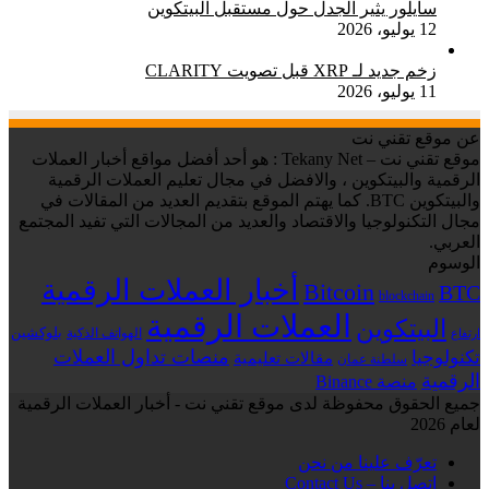
سايلور يثير الجدل حول مستقبل البيتكوين
12 يوليو، 2026
زخم جديد لـ XRP قبل تصويت CLARITY
11 يوليو، 2026
عن موقع تقني نت
موقع تقني نت – Tekany Net : هو أحد أفضل مواقع أخبار العملات
الرقمية والبيتكوين ، والافضل في مجال تعليم العملات الرقمية
والبيتكوين BTC. كما يهتم الموقع بتقديم العديد من المقالات في
مجال التكنولوجيا والاقتصاد والعديد من المجالات التي تفيد المجتمع
العربي.
الوسوم
أخبار العملات الرقمية
Bitcoin
BTC
blockchain
العملات الرقمية
البيتكوين
بلوكشين
الهواتف الذكية
ارتفاع
منصات تداول العملات
تكنولوجيا
مقالات تعليمية
سلطنة عمان
الرقمية
منصة Binance
جميع الحقوق محفوظة لدى موقع تقني نت - أخبار العملات الرقمية
لعام 2026
تعرّف علينا من نحن
إتصل بنا – Contact Us