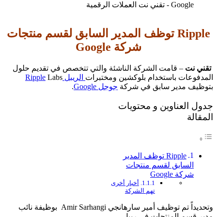
Ripple توظف المدير السابق لقسم منتجات
شركة Google
تقني نت
– قامت الشركة الناشئة والتي تتخصص في تقديم حلول
المدفوعات باستخدام بلوكشين ومختبرات
الريبل Ripple
Labs
بتوظيف مدير سابق في شركة
جوجل Google
.
جدول العناوين و محتويات
المقالة
Ripple توظف المدير
السابق لقسم منتجات
شركة Google
أخبار أخرى
تهم الشركة
وتحديداً تم توظيف أمير سارهانجي Amir Sarhangi بوظيفة نائب
مدير قسم المنتجات في ريبل.