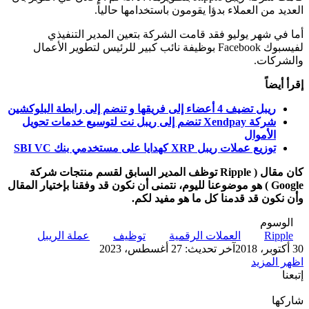
العديد من العملاء بدؤا يقومون باستخدامها حالياً.
أما في شهر يوليو فقد قامت الشركة بتعين المدير التنفيذي
لفيسبوك Facebook بوظيفة نائب كبير للرئيس لتطوير الأعمال
والشركات.
إقرأ أيضاً
ريبل تضيف 4 أعضاء إلى فريقها و تنضم إلى رابطة البلوكشين
شركة Xendpay تنضم إلى ريبل نت لتوسيع خدمات تحويل
الأموال
توزيع عملات ريبل XRP كهدايا على مستخدمي بنك SBI VC
كان مقال ( Ripple توظف المدير السابق لقسم منتجات شركة
Google ) هو موضوعنا لليوم،
نتمنى أن نكون قد وفقنا بإختيار المقال
وأن نكون قد قدمنا كل ما هو مفيد لكم.
الوسوم
Ripple
العملات الرقمية
توظيف
عملة الريبل
30 أكتوبر، 2018
آخر تحديث: 27 أغسطس، 2023
اظهر المزيد
إتبعنا
شاركها