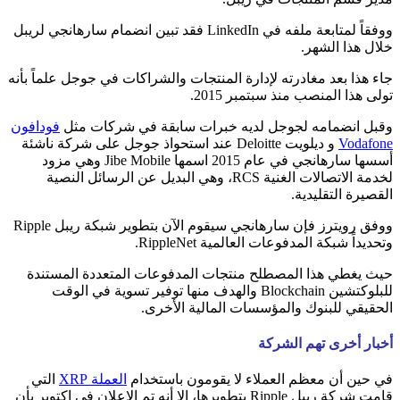
ووفقاً لمتابعة ملفه في LinkedIn فقد تبين انضمام سارهانجي لريبل
خلال هذا الشهر.
جاء هذا بعد مغادرته لإدارة المنتجات والشراكات في جوجل علماً بأنه
تولى هذا المنصب منذ سبتمبر 2015.
وقبل انضمامه لجوجل لديه خبرات سابقة في شركات مثل
فودافون
Vodafone
و ديلويت Deloitte عند استحواذ جوجل على شركة ناشئة
أسسها سارهانجي في عام 2015 اسمها Jibe Mobile وهي مزود
لخدمة الاتصالات الغنية RCS، وهي البديل عن الرسائل النصية
القصيرة التقليدية.
ووفق رويترز فإن سارهانجي سيقوم الآن بتطوير شبكة ريبل Ripple
وتحديداً شبكة المدفوعات العالمية RippleNet.
حيث يغطي هذا المصطلح منتجات المدفوعات المتعددة المستندة
للبلوكتشين Blockchain والهدف منها توفير تسوية في الوقت
الحقيقي للبنوك والمؤسسات المالية الأخرى.
أخبار أخرى تهم الشركة
في حين أن معظم العملاء لا يقومون باستخدام
العملة XRP
التي
قامت شركة ريبل Ripple بتطويرها، الا أنه تم الإعلان في اكتوبر بأن