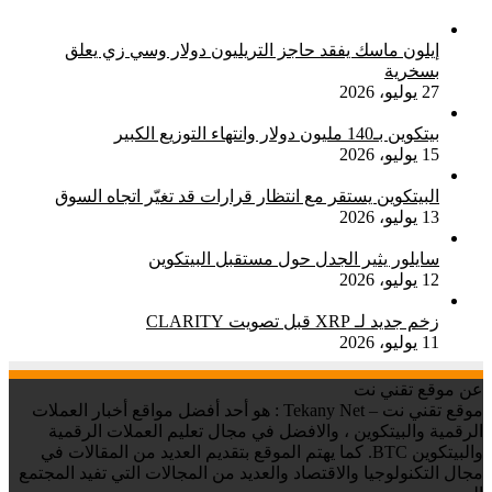
إيلون ماسك يفقد حاجز التريليون دولار وسي زي يعلق
بسخرية
27 يوليو، 2026
بيتكوين بـ140 مليون دولار وانتهاء التوزيع الكبير
15 يوليو، 2026
البيتكوين يستقر مع انتظار قرارات قد تغيّر اتجاه السوق
13 يوليو، 2026
سايلور يثير الجدل حول مستقبل البيتكوين
12 يوليو، 2026
زخم جديد لـ XRP قبل تصويت CLARITY
11 يوليو، 2026
عن موقع تقني نت
موقع تقني نت – Tekany Net : هو أحد أفضل مواقع أخبار العملات
الرقمية والبيتكوين ، والافضل في مجال تعليم العملات الرقمية
والبيتكوين BTC. كما يهتم الموقع بتقديم العديد من المقالات في
مجال التكنولوجيا والاقتصاد والعديد من المجالات التي تفيد المجتمع