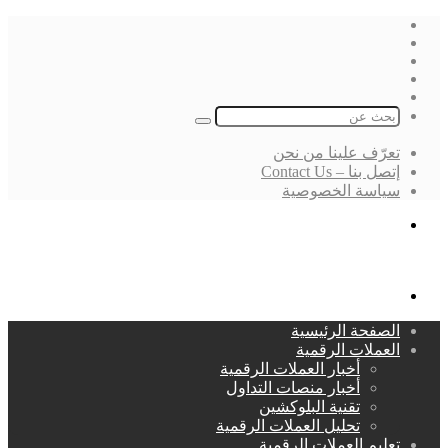
فيسبوك
‫X
لينكدإن
انستقرام
بحث
عن
تعرّف علينا من نحن
إتصل بنا – Contact Us
سياسة الخصوصية
بحث
عن
القائمة
الصفحة الرئيسية
العملات الرقمية
أخبار العملات الرقمية
أخبار منصات التداول
تقنية البلوكشين
تحليل العملات الرقمية
تعليم العملات الرقمية