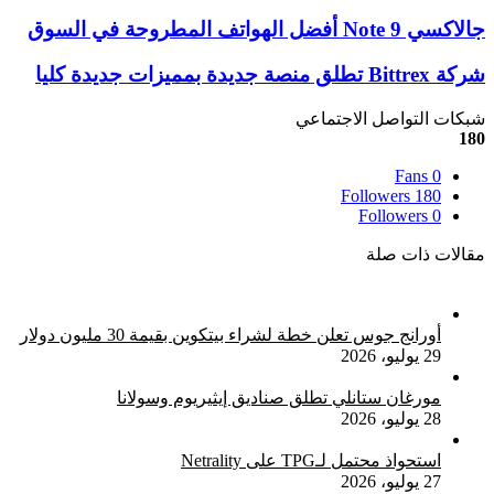
‫X
تيلقرام
لينكدإن
واتساب
ماسنجر
ماسنجر
فيسبوك
بينتيريست
جالاكسي
جالاكسي Note 9 أفضل الهواتف المطروحة في السوق
Note
9
شركة
شركة Bittrex تطلق منصة جديدة بمميزات جديدة كليا
أفضل
Bittrex
الهواتف
تطلق
شبكات التواصل الاجتماعي
المطروحة
منصة
180
في
جديدة
السوق
Fans
0
بمميزات
Followers
180
جديدة
Followers
0
كليا
مقالات ذات صلة
أورانج جوس تعلن خطة لشراء بيتكوين بقيمة 30 مليون دولار
29 يوليو، 2026
مورغان ستانلي تطلق صناديق إيثيريوم وسولانا
28 يوليو، 2026
استحواذ محتمل لـTPG على Netrality
27 يوليو، 2026