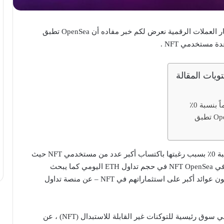
– ضمن أحدث أخبار العملات الرقمية نعرض لكم خبر مفاده أن OpenSea تطبق
ويات المقالة
السبب وراء أن OpenSea تطبق
OpenSea تطبق رسوماً بنسبة 0٪ بسبب رغبتها باكتساب أكبر عدد من مستخدمي NFT حيث
تجاوزت Blur Marketplace في NFT OpenSea في حجم تداول ETH اليومي كما يبحث
المستخدمون – الذين يتوقعون عوائد أكبر على استثماراتهم في NFT – عن منصة تداول
أعلنت شركة OpenSea ، وهي سوق رئيسية للتوكنات غير القابلة للاستبدال (NFT) ، عن