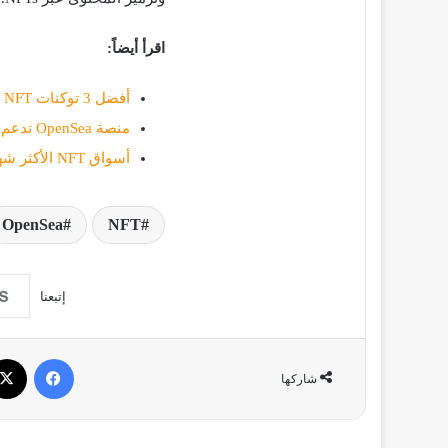
اقرأ أيضاً:
أفضل 3 توكنات NFT قيمتها أقل من 1 دولار
منصة OpenSea تدعم شراء NFT ببطاقات الائتمان و Apple Pay
أسواق NFT الأكثر شهرة في حصة السوق
OpenSea
NFT
إتبعنا
فيسبو
شاركها