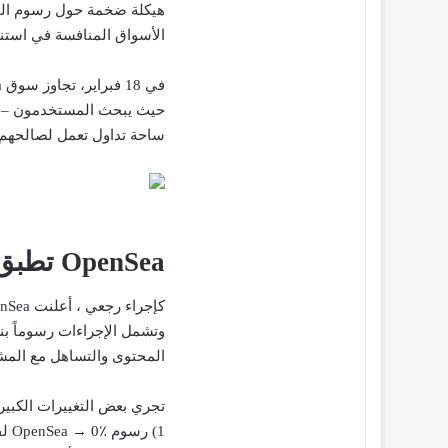
هيكلة ضخمة حول رسوم النظ
الأسواق المنافسة في استن
في 18 فبراير، تجاوز سوق NFT
ساحة تداول تعمل لصالحهم، وفقاً
OpenSea تطبق رسوماً بنسبة 0٪
المحتوى والتساهل مع المشغ
تجري بعض التغييرات الكبيرة
1) رسوم OpenSea → 0٪ لفترة محدودة