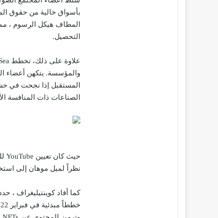
المطاف هيكل الرسوم ، مم
التحصيل.
المستقبل إذا نجحت في حشد 
الصناعات ذات المنافسة الأ
حيث
نظراً لميل موهان إلى استخدام NFTs و Web3 كتدفقات أرباح لمنشئ
وترميز المحتوى عبر NFTs.