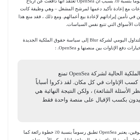
إن قيام OpenSea تطبق رسوماً بنسبة 0٪ بسبب أن OpenSea تعتقد أنها دافعت عن أرباح
ات مع إعادة تأكيد دعمها لمرشح المشغل – وهي وظيفة كانت
ي تأمين إيراداتهم لإعادة بيع أعمالهم. ومع ذلك ، فقد منع هذا
ات الأسواق التي تتبع نفس السياسات.
يمكن أن يُعزى تفوق حجم التداول اليومي لشركة Blur إلى سياسة حقوق الملكية الجديدة
 دفع الإتاوات بين منصتها و OpenSea. :
“سياسة حقوق الملكية الحالية لشركة OpenSea تمنع
سب الإتاوات في كل مكان. لقد ذكروا أسباباً
ر الأسئلة الشائعة) ، ولكن النتيجة النهائية هي
يدون بكسب الإقبال على منصة واحدة فقط
وسط حرب الملكية بين السوقين، يعتبر OpenSea تطبق رسوماً بنسبة 0٪ خطوة رائعة كما
لى أهمية المنافسة في الصناعة. إذا لم يكن الأمر يتعلق