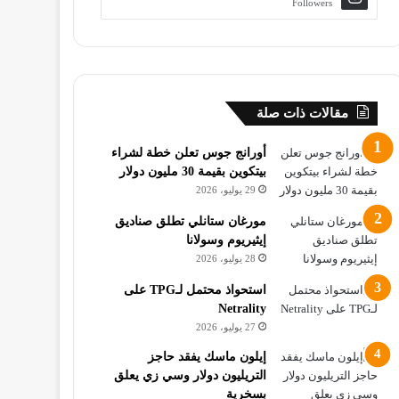
Followers
مقالات ذات صلة
أورانج جوس تعلن خطة لشراء
بيتكوين بقيمة 30 مليون دولار
29 يوليو، 2026
مورغان ستانلي تطلق صناديق
إيثيريوم وسولانا
28 يوليو، 2026
استحواذ محتمل لـTPG على
Netrality
27 يوليو، 2026
إيلون ماسك يفقد حاجز
التريليون دولار وسي زي يعلق
بسخرية