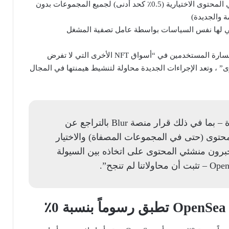
2) الانتقال إلى أرباح منشئي المحتوى الاختيارية (0.5٪ كحد أدنى) لجميع المجموعات بدون
 والجديدة)
اعترفت شركة OpenSea بخسارة المستخدمين في “أسواق NFT الأخرى التي لا تفرض
ى” ، وتعد الإجراءات الجديدة محاولة لتنشيط هيمنتها في المجال
“الأحداث الأخيرة – بما في ذلك قرار منصة Blur بالتراجع عن
محتوى (حتى في المجموعات المصفاة) والاختيار
برون منشئي المحتوى على اتخاذه بين السيولة
٪