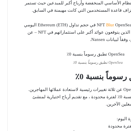
ام الأساسي المنخفضة وأرباح أكبر للمبدعين حيث تستمر
زاف قاعدة المستخدمين التي كانت مهيمنة في السابق.
Blur
OpenSea في حجم تداول Ethereum (ETH) اليومي
حيث يبحث المستخدمون – الذين يتوقعون عوائد أكبر على استثماراتهم في NFT – عن
 لبيانات Nansen.
OpenSea تطبق رسوماً بنسبة 0٪
كإجراء رجعي ، أعلنت OpenSea عن ثلاثة تغييرات رئيسية لاستعادة عملائها المهاجرين.
وتشمل الإجراءات رسوماً بنسبة 0٪ لفترة محدودة ، مع تقديم أرباح اختيارية لمنشئ
لين الآخرين.
 اليوم: