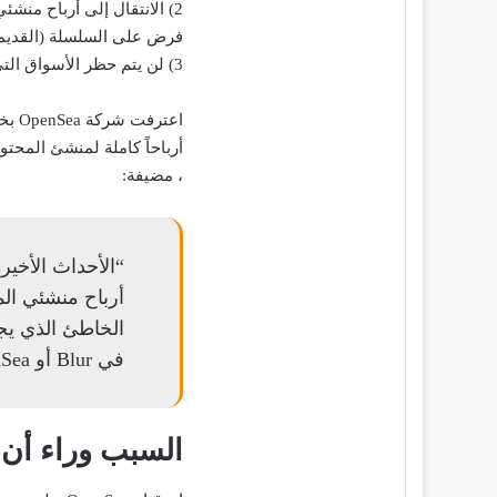
فرض على السلسلة (القديمة
3) لن يتم حظر الأسواق التي لها نفس السياسات بواسطة عامل تصفية المشغل
أرباحاً كاملة لمنشئ المحتو
، مضيفة:
أرباح منشئي ال
الخاطئ الذي يج
في Blur أو OpenSea – تثبت أن محاولاتنا لم تنجح”.
السبب وراء أن OpenSea تطبق رسوماً بنسبة 0