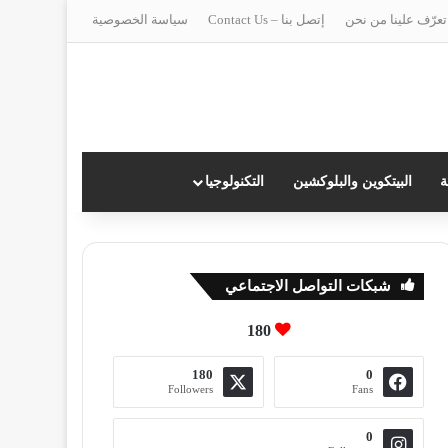
تعرّف علينا من نحن
إتصل بنا – Contact Us
سياسة الخصوصية
ة
البيتكوين والبلوكشين
التكنولوجيا
شبكات التواصل الاجتماعي
180
180
0
Followers
Fans
0