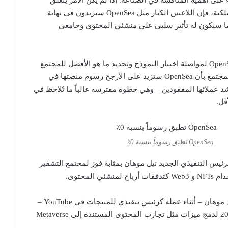
بأسواق خالية من حقوق الملكية، فإن اللاعبين الكبار مثل OpenSea سيزيدون في نهاية
ا سيكون له تأثير سلبي على منشئي المحتوى وجامعي
علاوة على ذلك، تخطط OpenSea لمواصلة اختبار النموذج وتحديد ما هو الأفضل للمجتمع
والمؤسسة. يتكهن أعضاء المجتمع بأن OpenSea ستزيد على الأرجح رسوم منصتها في
عملائها المفقودين – وهي خطوة مفترسة غالباً ما تُلاحظ في
قل.
OpenSea تطبق رسوماً بنسبة 0٪
 كان تعيين YouTube للرئيس التنفيذي الجديد نيل موهان بمثابة فوز لمجتمع التشفير
ي المحتوى.
كما أفاد كوينتيليغراف ، حدد موهان – أثناء عمله كرئيس تنفيذي للمنتجات في YouTube –
خططاً مبدئية في فبراير 2022 لدمج ميزات مثل تجارب المحتوى المستندة إلى Metaverse