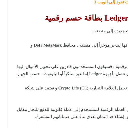
من بين التطبيقات التي أضافها ليدجر مؤخراً إلى منصته ، محافظ DeFi MetaMask و
الرقمية ، فسيكون المستخدمون قادرين على تحويل الأموال إليها
من الجدير ذكره أن البطاقة تحمل العلامة التجارية Crypto Life (CL) و تعتمد على شبكة
م Ledger بتحويل العملة الرقمية للمستخدم إلى عملة قانونية للدفع للتجار مقابل
ا إنشاء حد ائتمان نقدي بناءً على ضماناتهم المشفرة.