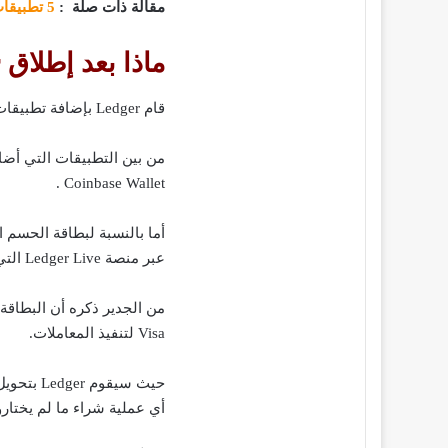
مقالة ذات صلة :
5 تطبيقات تقود إلى الويب 3
ماذا بعد إطلاق Ledger بطاقة حسم رقمية
قام Ledger بإضافة تطبيقات جديدة إلى منصته .
Coinbase Wallet .
أما بالنسبة لبطاقة الحسم 
عبر منصة Ledger Live التي تتصل بأجهزة Ledger إما عبر سلكياً أو البلوتوث ، حسب الجهاز.
Visa لتنفيذ المعاملات.
حيث سيقو
أي عملية شراء ما لم يختارو