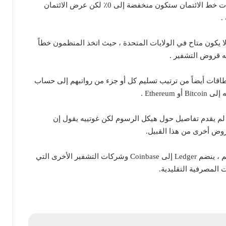
أيضاً تقول الشركة إن معدلات خط الائتمان ستكون منخفضة إلى 0٪ لكن عرض الائتمان
.
ا يكون متاح في الولايات المتحدة ، حيث اتخذ المنظمون خطاً
 قروض التشفير .
اقات أيضاً من ترتيب تسليم كل أو جزء من رواتبهم إلى حساب
Ethereu .
ن الجدير ذكره أن Ledger لم يقدم تفاصيل حول هيكل الرسوم لكن غوتييه يقول إن
روض أخرى من هذا القبيل.
كما عند إطلاق بطاقة الحسم ، ينضم Ledger إلى Coinbase وشركات التشفير الأخرى التي
لمصرفية التقليدية.