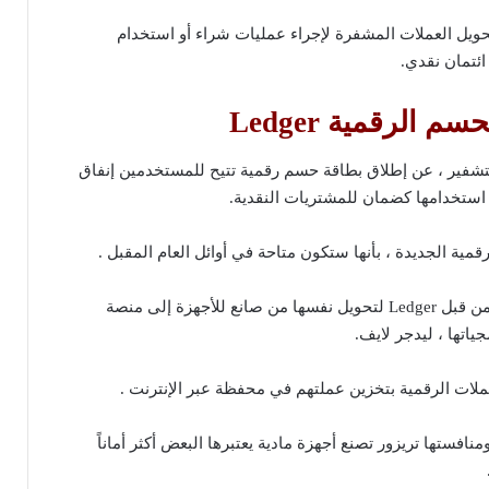
يل العملات المشفرة لإجراء عمليات شراء أو استخدام
ئتمان نقدي.
 الرقمية Ledger
لتشفير ، عن إطلاق بطاقة حسم رقمية تتيح للمستخدمين إنفاق
و استخدامها كضمان للمشتريات النقدية.
مية الجديدة ، بأنها ستكون متاحة في أوائل العام المقبل .
إذ تعتبر جزء من جهد أوسع من قبل Ledger لتحويل نفسها من صانع للأجهزة إلى منصة
اتها ، ليدجر لايف.
ملات الرقمية بتخزين عملتهم في محفظة عبر الإنترنت .
ا أن شركات مثل Ledger ومنافستها تريزور تصنع أجهزة مادية يعتبرها البعض أكثر أماناً