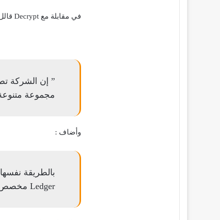
في مقابلة مع Decrypt قالل الرئيس التنفيذي لشركة Ledger باسكال غوتييه :
” إن الشركة تط
مجموعة متنوعة 
وأضاف :
Ledger مخصص للويب 3