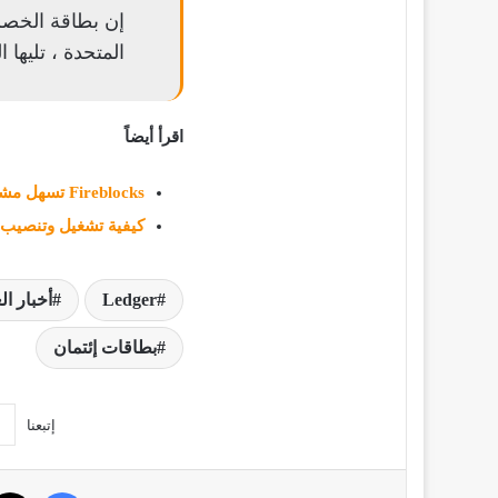
إن بطاقة الخصم
المتحدة ، تليها ا
اقرأ أيضاً
Fireblocks تسهل مشاركة العملات الرقمية
كيفية تشغيل وتنصيب محفظة ger Nano
Ledger
أخبار ال
بطاقات إئتمان
إتبعنا
فيسبو