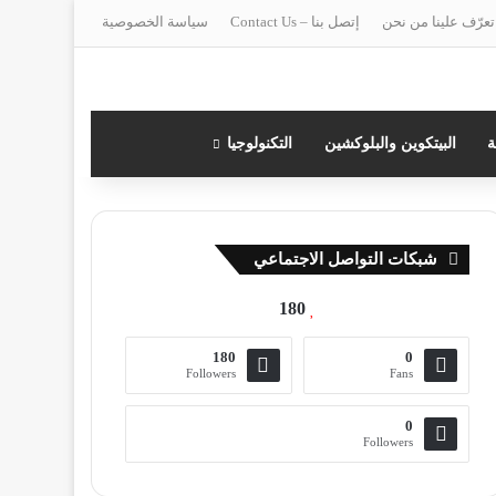
تعرّف علينا من نحن
إتصل بنا – Contact Us
سياسة الخصوصية
ة
البيتكوين والبلوكشين
التكنولوجيا
شبكات التواصل الاجتماعي
180
180
0
Followers
Fans
0
Followers