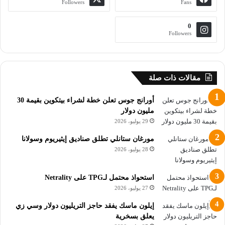
Followers
Fans
ثاني 5 عملات رقمية أقل من 1 دولار للشراء في فبراير 2024 هو
Cardano (ADA)، الذي شهد طفرة كبيرة في معاملات الحيتان في
0
Followers
أواخر يناير، إلى جانب استثمار شركته في Blockfrost API، في
محاولة لمواصلة تعزيز البنية التحتية لشبكتها حيث يسمح للمطورين
بالوصول إلى blockchain الخاص بـ Cardano بسرعة دون عقدة
محلية.
مقالات ذات صلة
أورانج جوس تعلن خطة لشراء بيتكوين بقيمة 30
5 عملات رقمية أقل من 1 دولار للشراء في فبراير 2024
مليون دولار
29 يوليو، 2026
في الواقع، يتم تداول كاردانو حالياً عند 0.5011 دولار، مما يدل على
مورغان ستانلي تطلق صناديق إيثيريوم وسولانا
انخفاض طفيف بنسبة 0.99٪ خلال اليوم، وتغير إيجابي في السعر
28 يوليو، 2026
بنسبة 2.67٪ خلال الأسبوع، وانخفاض بنسبة 4.19٪ على الرسم
البياني الشهري، وفقاً لأحدث البيانات التي تم استردادها. في 5
استحواذ محتمل لـTPG على Netrality
فبراير.
27 يوليو، 2026
ثالثاً – Flare (FLR)
إيلون ماسك يفقد حاجز التريليون دولار وسي زي
يعلق بسخرية