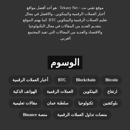
(USDC) إلى أول سلسلة مفاتيح متوافقة مع Ethereum Virtual
موقع تقني نت – Tekany Net : هو أحد أفضل مواقع
Machine (EVM) على الهاتف المحمول، مما يسمح بثاني أكبر عملة
أخبار العملات الرقمية والبيتكوين ، والافضل في مجال
مستقرة مرتبطة بالدولار الأمريكي حسب السوق. الكتابة بالأحرف
تعليم العملات الرقمية والبيتكوين BTC. كما يهتم الموقع
الكبيرة ليتم إطلاقها أصلاً على Celo.
بتقديم العديد من المقالات في مجال التكنولوجيا
والاقتصاد والعديد من المجالات التي تفيد المجتمع
العربي.
في ظل الوضع الحالي، يبلغ سعر Celo حالياً 0.674 دولاراً أمريكياً،
مرتفعاً بنسبة 1.42% خلال الـ 24 ساعة الماضية، بزيادة 2.52% خلال
الوسوم
الأيام السبعة الماضية، فضلاً عن تسجيل مكاسب متراكمة بنسبة
0.79% مقارنة بالشهر السابق، وفقاً لمعظم التقارير. معلومات
Bitcoin
Blockchain
BTC
أخبار العملات الرقمية
حديثة.
ارتفاع
البيتكوين
العملات الرقمية
الهواتف الذكية
خامساً – Chromia (CHR)
بلوكشين
تكنولوجيا
سلطنة عمان
مقالات تعليمية
أخيراً، آخر 5 عملات رقمية أقل من 1 دولار للشراء في فبراير 2024
منصات تداول العملات الرقمية
منصة Binance
التوكن الأصلي لقاعدة بيانات blockchain متعددة الطبقات وقاعدة
البيانات العلائقية التي تم إنشاؤها بهدف مزج الميزات الآمنة وغير
المسموح بها للأول مع كفاءة الأخير، تستعد Chromia (CHR) لإصدار