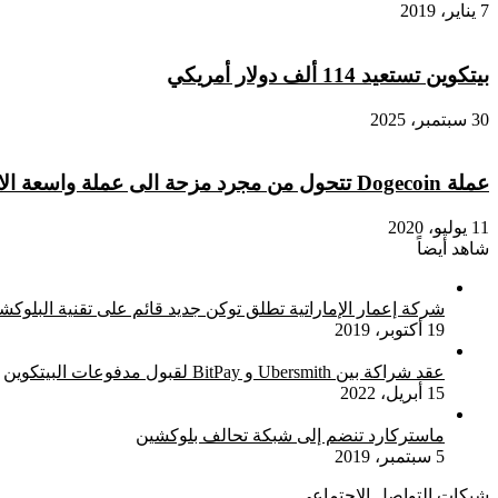
7 يناير، 2019
بيتكوين تستعيد 114 ألف دولار أمريكي
30 سبتمبر، 2025
عملة Dogecoin تتحول من مجرد مزحة الى عملة واسعة الانتشار
11 يوليو، 2020
شاهد أيضاً
إغلاق
شركة إعمار الإماراتية تطلق توكن جديد قائم على تقنية البلوكش
19 أكتوبر، 2019
عقد شراكة بين Ubersmith و BitPay لقبول مدفوعات البيتكوين
15 أبريل، 2022
ماستركارد تنضم إلى شبكة تحالف بلوكشين
5 سبتمبر، 2019
شبكات التواصل الاجتماعي