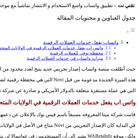
تقني نت –
تطبيق واتساب واسع الاستخدام و الانتشار تماشياً مع موجة
جدول العناوين و محتويات المقالة
واتساب يفعل خدمات العملات الرقمية
واتس اب يفعل خدمات العملات الرقمية في الولايات المتحد
محفظة نوفي للعملات الرقمية
ميزات واتساب في خدمات العملات الرقمية
حيث أطلقت منصة واتساب إصدار تجريبي جديد يتيح لعدد محدود من الأش
هذه الميزة الجديدة مدعومة من قبل Novi التي هي محفظة رقمية لشركة ميتا ، إذ تم إطلاقها كبرنامج تجريبي قبل ستة أسابيع ، مع مدفوعات عبر Pax Dollars (USDP) .
التي هي عملة مستقرة متعلقة بالدولار الأمريكي و صادرة عن شركة Paxos .
واتس اب يفعل خدمات العملات الرقمية في الولايات المتح
قامت شركة ميتا المعروفة مسبقاً باسم فيس بوك بالإعلان عن دعمها ل
في البداية كان الإصدار التجريبي من Novi متاح في الأصل في الولايات المتحدة وغواتيمالا.
ولكن موقع WABetaInfo يشير إلى أن المستخدمين في غواتيمالا لن يتمكنوا من الوصول إلى وظيفة مدفوعات واتساب الجديدة.