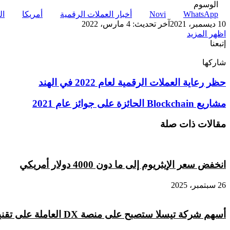
الوسوم
WhatsApp
Novi
أخبار العملات الرقمية
أمريكا
ال
10 ديسمبر، 2021
آخر تحديث: 4 مارس، 2022
اظهر المزيد
إتبعنا
شاركها
‫X
تيلقرام
لينكدإن
واتساب
ماسنجر
ماسنجر
فيسبوك
بينتيريست
حظر
حظر رعاية العملات الرقمية لعام 2022 في الهند
رعاية
العملات
مشاريع
مشاريع Blockchain الحائزة على جوائز عام 2021
الرقمية
Blockchain
لعام
الحائزة
مقالات ذات صلة
2022
على
في
جوائز
الهند
عام
2021
انخفض سعر الإيثريوم إلى ما دون 4000 دولار أمريكي
26 سبتمبر، 2025
أسهم شركة تيسلا ستصبح على منصة DX العاملة على تقنية البلوكشين