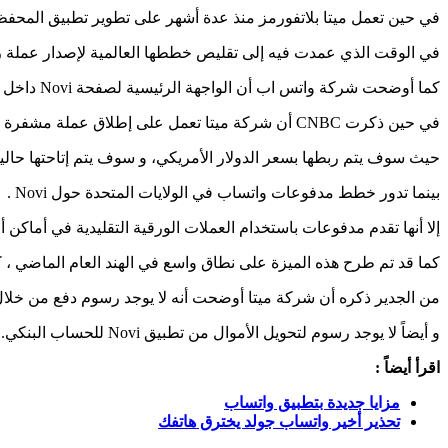
في حين تعمل ميتا بلاتفورمز منذ عدة أشهر على تطوير تطبيق المحفظ
في الوقت الذي عمدت فيه إلى تقليص خططها العالمية لإصدار عملة رقمية اسمها Diem وسط
كما أوضحت شركة واتس اب أن الواجهة الرئيسية لصفحة Novi داخل تطبيق واتس اب سوف يدعم اللغة الإنجليزية والإسبانية.
في حين ذكرت CNBC أن شركة ميتا تعمل على إطلاق عملة مشفرة مستقرة يمكن البيع والشراء من خلالها.
حيث سوف يتم ربطها بسعر الدولار الأمريكي، و سوف يتم إتاحتها حالياً
بينما تدور خطط مدفوعات واتساب في الولايات المتحدة حول Novi .
إلا أنها تقدم مدفوعات باستخدام العملات الورقية التقليدية في أماكن 
كما قد تم طرح هذه الميزة على نطاق واسع في الهند العام الماضي ، كم
من الجدير ذكره أن شركة ميتا أوضحت أنه لا يوجد رسوم دفع من خلال اس
و أيضاً لا يوجد رسوم لتحويل الأموال من تطبيق Novi للحساب البنكي.
اقرأ أيضاً :
مزايا جديدة بتطبيق واتساب
تحذير أخير واتساب جولد يخترق هاتفك