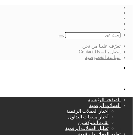
فيسبوك
‫X
لينكدإن
انستقرام
بحث
عن
تعرّف علينا من نحن
إتصل بنا – Contact Us
سياسة الخصوصية
بحث
عن
القائمة
الصفحة الرئيسية
العملات الرقمية
أخبار العملات الرقمية
أخبار منصات التداول
تقنية البلوكشين
تحليل العملات الرقمية
تعليم العملات الرقمية