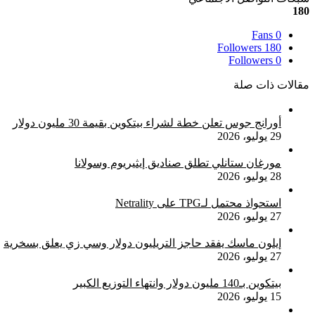
180
Fans
0
Followers
180
Followers
0
مقالات ذات صلة
أورانج جوس تعلن خطة لشراء بيتكوين بقيمة 30 مليون دولار
29 يوليو، 2026
مورغان ستانلي تطلق صناديق إيثيريوم وسولانا
28 يوليو، 2026
استحواذ محتمل لـTPG على Netrality
27 يوليو، 2026
إيلون ماسك يفقد حاجز التريليون دولار وسي زي يعلق بسخرية
27 يوليو، 2026
بيتكوين بـ140 مليون دولار وانتهاء التوزيع الكبير
15 يوليو، 2026