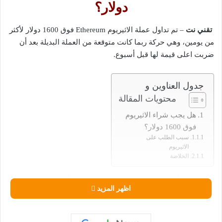
دولار؟
تقني نت
– تم تداول عملة الاثيريوم Ethereum فوق 1600 دولار لأكثر
من يومين، وهي حركة ربما كانت متوقعة من العملة البديلة بعد أن
ضربت اعلى قيمة لها قبل أسبوع.
جدول العناوين و
محتويات المقالة
هل يجب شراء الاثيريوم
فوق 1600 دولار؟
سبب الطلب على
الاثيريوم
الخلاصة
من الغريب أن العديد من المحللين الفنيين يرون أن الاثيريوم Eth
اظهر المزيد
مقومة بأقل من قيمتها الحقيقية، حتى فوق 1700 دولار.
في الواقع ، في ضوء معدل التجزئة والعناوين النشطة على الشبكة ،