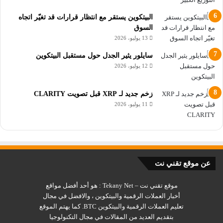
قرارات استثماراته بناءاً على بحثه لتكوين وجهة نظر مستقلة.
البيتكوين يستقر مع انتظار قرارات قد تغيّر اتجاه
السوق
إقرأ أيضاً
13 يوليو، 2026
عملة الاثيريوم ETH تسجل اعلى سعر لها في تاريخها
سايلور يثير الجدل حول مستقبل البيتكوين
12 يوليو، 2026
الاثيريوم تعطي اشارات صعودية قوية
احتمالية ارتفاع سعر الاثيريوم بنسبة 800%
زخم جديد لـ XRP قبل تصويت CLARITY
11 يوليو، 2026
المقال المذكور اعلاه كان / هل يجب شراء الاثيريوم فوق 1600
دولار؟ .
GrayScale
Ethereum
ETH
عن موقع تقني نت
أخبار العملات الرقمية
الاثيريوم
الايثيريوم
موقع تقني نت – Tekany Net : هو أحد أفضل مواقع
أخبار العملات الرقمية والبيتكوين ، والافضل في مجال
تعليم العملات الرقمية والبيتكوين BTC. كما يهتم الموقع
بتقديم العديد من المقالات في مجال التكنولوجيا