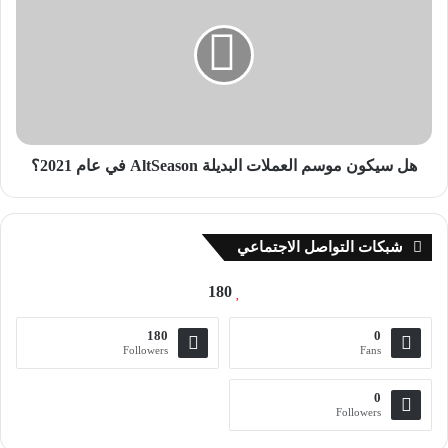
والقيمة.
موسم
العملات
البديلة
في حين أن الارتفاع قد يضر بمحافظ المتداولين، إلا أنه سيكون له
AltSeason
تأثير إيجابي عام على المدى الطويل مع زيادة التقييم.
في
عام
سبب الطلب على الاثيريوم
2021؟
هل سيكون موسم العملات البديلة AltSeason في عام 2021؟
إن مغير اللعبة بالنسبة لعملة Ethereum الذي قد يبرر تحمل تكلفة
الشراء فوق 1600 دولار هو أنه ظهر كأصل يحمل فائدة.
شبكات التواصل الاجتماعي
وتستمد قيمته الأولية من فائدته وديناميكيات العرض والطلب لأنه
مدفوع بالعرض النشط والتوازن في التداول والطلب.
180
كما أن تمكين عملية مكافأة الحصص Staking منذ إطلاق ETH 2.0
180
0
أدى لارتفاع سعر الاثيريوم.
Followers
Fans
حيث كانت عملية الستيكنغ Staking على عملة الاثيريوم تعني أن
0
Followers
المتداولين أظهروا ثقتهم في مستقبل عملة الاثيريوم Ethereum.