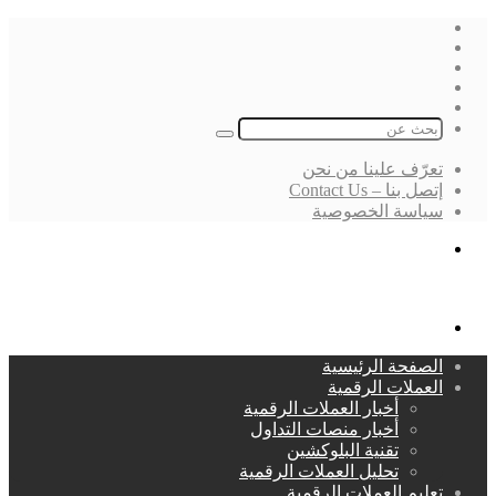
فيسبوك
‫X
لينكدإن
انستقرام
بحث
عن
تعرّف علينا من نحن
إتصل بنا – Contact Us
سياسة الخصوصية
بحث
عن
القائمة
الصفحة الرئيسية
العملات الرقمية
أخبار العملات الرقمية
أخبار منصات التداول
تقنية البلوكشين
تحليل العملات الرقمية
تعليم العملات الرقمية