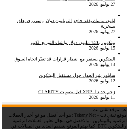
27 يوليو، 2026
إيلون ماسك يفقد حاجز التريليون دولار وسي زي يعلق
بسخرية
27 يوليو، 2026
بيتكوين بـ140 مليون دولار وانتهاء التوزيع الكبير
15 يوليو، 2026
البيتكوين يستقر مع انتظار قرارات قد تغيّر اتجاه السوق
13 يوليو، 2026
سايلور يثير الجدل حول مستقبل البيتكوين
12 يوليو، 2026
زخم جديد لـ XRP قبل تصويت CLARITY
11 يوليو، 2026
عن موقع تقني نت
موقع تقني نت – Tekany Net : هو أحد أفضل مواقع أخبار العملات
الرقمية والبيتكوين ، والافضل في مجال تعليم العملات الرقمية
والبيتكوين BTC. كما يهتم الموقع بتقديم العديد من المقالات في