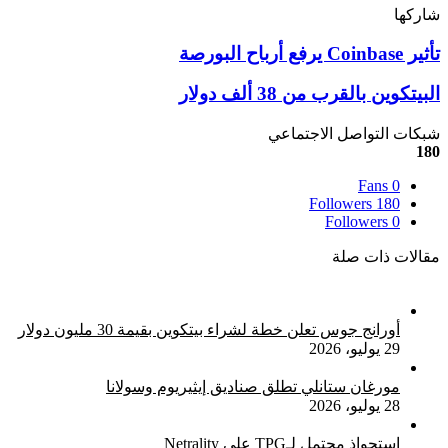
شاركها
‫X
تيلقرام
لينكدإن
واتساب
ماسنجر
ماسنجر
فيسبوك
بينتيريست
تأثير
تأثير Coinbase يرفع أرباح البورصة
Coinbase
يرفع
البيتكوين
البيتكوين بالقرب من 38 ألف دولار
أرباح
بالقرب
البورصة
من
شبكات التواصل الاجتماعي
38
180
ألف
Fans
0
دولار
Followers
180
Followers
0
مقالات ذات صلة
أورانج جوس تعلن خطة لشراء بيتكوين بقيمة 30 مليون دولار
29 يوليو، 2026
مورغان ستانلي تطلق صناديق إيثيريوم وسولانا
28 يوليو، 2026
استحواذ محتمل لـTPG على Netrality