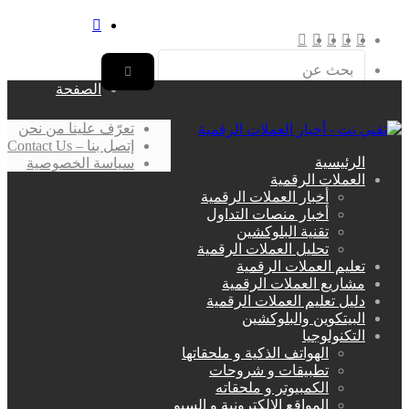
بحث
‫X
فيسبوك
لينكدإن
انستقرام
عن
القائمة
الصفحة
بحث
عن
تعرّف علينا من نحن
إتصل بنا – Contact Us
الرئيسية
سياسة الخصوصية
العملات الرقمية
أخبار العملات الرقمية
أخبار منصات التداول
تقنية البلوكشين
تحليل العملات الرقمية
تعليم العملات الرقمية
مشاريع العملات الرقمية
دليل تعليم العملات الرقمية
البيتكوين والبلوكشين
التكنولوجيا
الهواتف الذكية و ملحقاتها
تطبيقات و شروحات
الكمبيوتر و ملحقاته
المواقع الإلكترونية و السيو