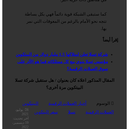
كما ستبقى الشبكة قوية دائماً فهي بكل بساطة
تتجه نحو الأمام بالرغم من المعوقات التي نمر
بها.
إقرأ أيضاً
شركة تسلا تعلن امتلاكها 1.5 مليار دولار من البيتكوين
مؤسس تسلا ينوي بيع كل ممتلكاته فما هو الأثر على
سوق العملات الرقمية؟
المقال المذكور اعلاه كان بعنوان / هل ستقبل شركة تسلا
البيتكوين مرة أخرى؟
الوسوم
أخبار العملات الرقمية
البيتكوين
6 يوليو،
العملات الرقمية
تسلا
سعر البتكوين
2021
آخر تحديث:
19 ديسمبر،
2022