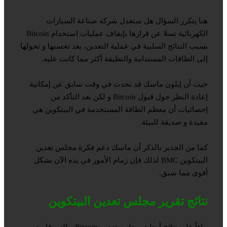
هنا يتكرر السؤال هل ستعدل شركة صناعة السيارات
الكهربائية تسلا عن قرارها بإيقاف عمليات استخدام Bitcoin
بسبب النتائج السلبية في عملية التعدين، بعد تحسنها و تحولها
إلى الطاقات المستدامة والنظيفة أكثر مما كانت عليه.
حيث أن إيلون ماسك قد تحدث في وقت سابق عن إمكانية
إعادة النظر حول قبول Bitcoin و لكن بعد التأكد من
إحصائيات أن معظم الطاقة المستخدمة في البيتكوين هي
مفيدة و صديقة للبيئة.
كما من الجدير بالذكر أن ماسك دعم فكرة مجلس تعدين
البيتكوين BMC لذلك فإن زمام الأمور في يده الآن بشكل
أقوى مما سبق.
نتائج تقرير مجلس تعدين البيتكوين
بناءاً على نتائج أبحاث مجلس تعدين Bitcoin و التي قامت