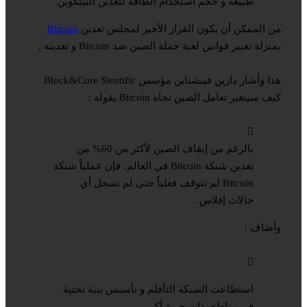
طبيعة و حجم استخدام الطاقة لتعدين البيتكوبن.
من الممكن أن يكون القرار الأخير لمجلس تعدين
Bitcoin
بمنزلة تغيير قوانين لعبة حملة الصين ضد Bitcoin و تعدينه .
هذا وأشار دارين فينشتاين مؤسس Block&Core Sientific
كيف سيتغير تعامل الصين تجاه Bitcoin بقوله :
بالرغم من إيقاف الصين لأكثر من 60% من
تعدين شبكة Bitcoin في العالم، فإن عملياً شبكة
Bitcoin لم تتوقف فعلياً حتى لم تسجل أي
حالات إفلاس.
وأضاف :
استطاعت الشبكة التأقلم و تأسيس بنية تحتية
في مناطق ذات حرية أكبر.