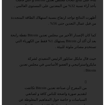
بأخذ آراء نسبة 32% من المعدنين على المستوى العالمي .
أظهرت النتائج تواجد ارتفاع بنسبة استهلاك الطاقة المتجددة
من قبل عمال التعدين حتى 56% .
كما كان الإصدار الأخير من مجلس تعدين Bitcoin نقطة رابحة
بعد أن أكد أن Bitcoin يستهلك 1% فقط من الكهرباء التي
تستخدم مصادر ملوثة للبيئة .
حيث قال مايكل سايلور الرئيس التنفيذي لشركة
مايكرواستراتيجي و العضو الأساسي في مجلس تعدين
Bitcoin :
من المفرح أن صناعة تعدين Bitcoin تكاتفت
لتقديم صورة واضحة للناس كافة و لصانعي
السياسات و خاصة حول المفاهيم المغلوطة عن