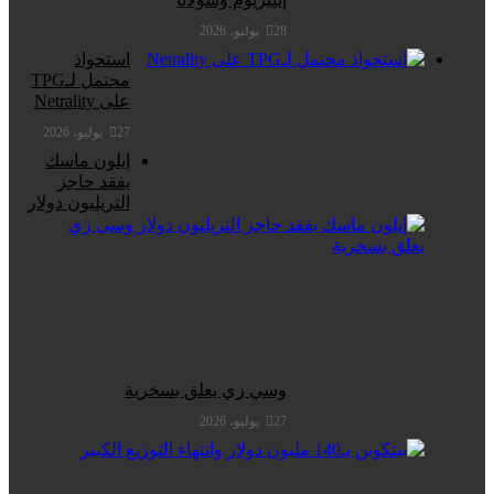
28 يوليو، 2026
استحواذ
محتمل لـTPG
على Netrality
27 يوليو، 2026
إيلون ماسك
يفقد حاجز
التريليون دولار
وسي زي يعلق بسخرية
27 يوليو، 2026