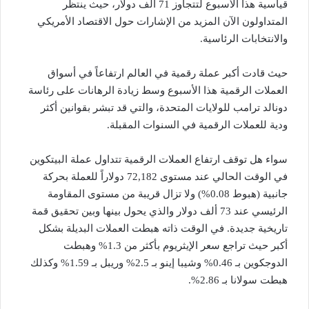
قياسية هذا الأسبوع لتتجاوز 71 ألف دولار، حيث ينتظر
المتداولون الآن المزيد من الإشارات حول الاقتصاد الأمريكي
والانتخابات الرئاسية.
حيث قادت أكبر عملة رقمية في العالم ارتفاعاً في أسواق
العملات الرقمية هذا الأسبوع وسط زيادة الرهانات على رئاسة
دونالد ترامب للولايات المتحدة، والتي قد تبشر بقوانين أكثر
ودية للعملات الرقمية في السنوات المقبلة.
سواء هل توقف ارتفاع العملات الرقمية تتداول عملة البيتكوين
في الوقت الحالي عند مستوى 72,182 دولاراً للعملة بحركة
جانبية (هبوط 0.08%) ولا تزال قريبة من مستوى المقاومة
الرئيسي عند 73 ألف دولار والذي يحول بينها وبين تحقيق قمة
تاريخية جديدة. في الوقت ذاته هبطت العملات البديلة بشكل
أكبر حيث تراجع سعر الإيثريوم بأكثر من 1.3% وهبطت
الدوجكوين بـ 0.46% وشيبا إينو بـ 2.5% وريبل بـ 1.59% وكذلك
هبطت سولانا بـ 2.86%.