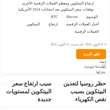
ارتفاع البيتكوين ومعظم العملات الرقمية الأخرى
توقعات سعر البيتكوين بعد انتخابات 2024 الأمريكية
الوسوم
Bitcoin
BTC
أخبار العملات الرقمية
ارتفاع
البيتكوين
العملات الرقمية
31 أكتوبر، 2024
آخر تحديث: 31 أكتوبر، 2024
اظهر المزيد
إتبعنا
‫X
تيلقرام
لينكدإن
ماسنجر
ماسنجر
واتساب
فيسبوك
بينتيريست
شاركها
حظر
سبب
حظر روسيا لتعدين
سبب ارتفاع سعر
روسيا
ارتفاع
البيتكوين بسبب
البيتكوين لمستويات
لتعدين
سعر
البيتكوين
البيتكوين
نقص الكهرباء
جديدة
بسبب
لمستويات
نقص
جديدة