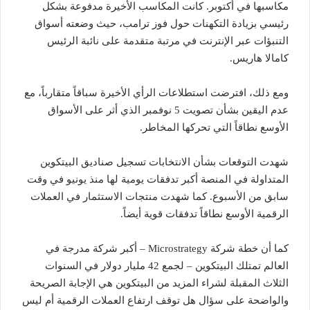
مكاسبها في أكتوبر. كانت المكاسب الأخيرة مدفوعة بشكل
رئيسي بزيادة التكهنات حول فوز ترامب، حيث وضعته أسواق
التنبؤات عبر الإنترنت في مرتبة متقدمة على نائبة الرئيس
كامالا هاريس.
ومع ذلك، افترضت استطلاعات الرأي الأخيرة سباقاً متقارباً، مع
عدم اليقين بشأن تصويت 5 نوفمبر الذي أثر على الأسواق
الأوسع نطاقاً التي تحركها المخاطر.
شهدت التوقعات بشأن الانتخابات تسجيل صناديق البيتكوين
المتداولة في المنصة أكبر تدفقات يومية لها منذ يونيو في وقت
سابق من الأسبوع. كما شهدت منتجات الاستثمار في العملات
الرقمية الأوسع نطاقاً تدفقات قوية أيضاً.
كما أن خطة شركة Microstrategy – أكبر شركة مدرجة في
العالم تمتلك البيتكوين – لجمع 42 مليار دولار في السنوات
الثلاث المقبلة لشراء المزيد من البيتكوين هي الإجابة الصريحة
والواضحة على سؤال هل توقف ارتفاع العملات الرقمية أم ليس