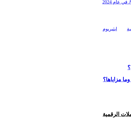
ية
ايثيريوم
وما مزاياها؟
ملات الرقمية