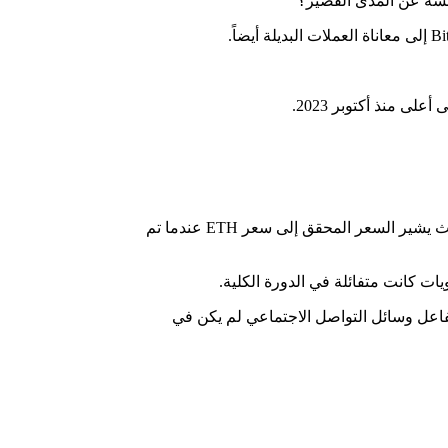
ى منذ أكتوبر 2023.
يتم حساب الربح غير المحقق أو الخسارة غير المحققة من خلال ترجيح كل عملة ETH متداولة بالفرق بين سعرها الحالي والسعر المحقق. حيث يشير السعر المحقق إلى سعر ETH عندما تم
عنويات المرجحة من Santiment بالقرب من الصفر لإظهار أن تفاعل وسائل التواصل الاجتماعي لم يكن في