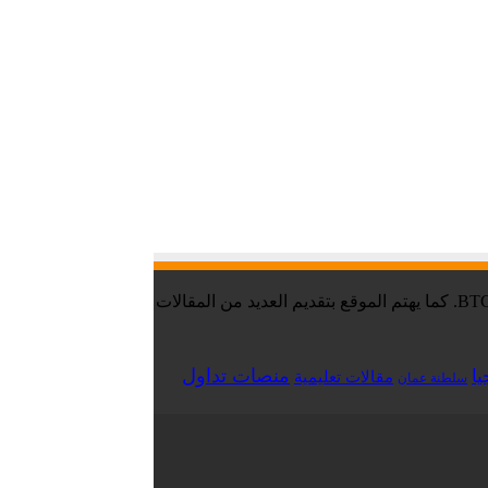
موقع تقني نت – Tekany Net : هو أحد أفضل مواقع أخبار العملات الرقمية والبيتكوين ، والافضل في مجال تعليم العملات الرقمية والبيتكوين BTC. كما يهتم الموقع بتقديم العديد من المقالات
منصات تداول
يا
مقالات تعليمية
سلطنة عمان