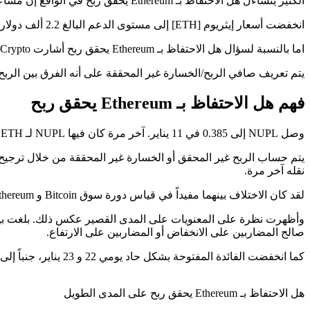
الكثير يتساءل هل الاحتفاظ بـ Ethereum يحقق ربح في الواقع إن مشاعر الإيثريوم متفائلة على المدى الطويل، ولكن هل يمكننا قول الشيء نفسه عن المدى القصير؟
انخفضت أسعار إيثريوم [ETH] إلى مستوى الدعم البالغ 2.2 ألف دولار مرة أخرى بعد الانخفاض الأخير في الأسعار. أدى ضغط بيع Bitcoin [BTC] إلى معاناة العملات البديلة أيضاً.
اما بالنسبة لسؤال هل الاحتفاظ بـ Ethereum يحقق ربح أشارت AMBCrypto إلى أن مقياس NUPL أظهر تفاؤلاً خلال الشهرين الماضيين.
يتم تعريف صافي الربح/الخسارة غير المحققة على أنه الفرق بين الربح ال
فهم هل الاحتفاظ بـ Ethereum يحقق ربح
وصل NUPL إلى 0.385 في 11 يناير. آخر مرة كان فيها NUPL لـ ETH أعلى كانت في مايو 2022، وفقاً لبيانات من Glassnode.
نقله آخر مرة.
لقد كان الاختلاف بينهما مفيداً في قياس دورة سوق Bitcoin و Ethereum في الماضي. في الوقت الحالي، تعد قيمة 0.385 علامة على أن المعنويات كانت متفائلة في الدورة الكلية.
صالح المضاربين على الانخفاض أو المضاربين على الارتفاع.
كما انخفضت الفائدة المفتوحة بشكل حاد يومي 22 و 23 يناير، جنباً إلى جنب مع سعر إيثريوم. لم تتعاف منظمة OI بعد في وقت النشر.
هل الاحتفاظ بـ Ethereum يحقق ربح على المدى الطويل