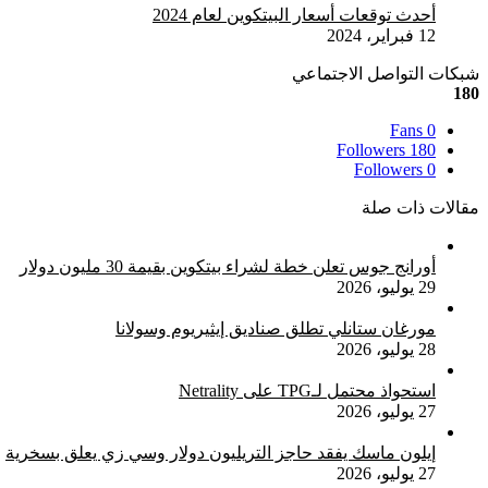
أحدث توقعات أسعار البيتكوين لعام 2024
12 فبراير، 2024
شبكات التواصل الاجتماعي
180
Fans
0
Followers
180
Followers
0
مقالات ذات صلة
أورانج جوس تعلن خطة لشراء بيتكوين بقيمة 30 مليون دولار
29 يوليو، 2026
مورغان ستانلي تطلق صناديق إيثيريوم وسولانا
28 يوليو، 2026
استحواذ محتمل لـTPG على Netrality
27 يوليو، 2026
إيلون ماسك يفقد حاجز التريليون دولار وسي زي يعلق بسخرية
27 يوليو، 2026