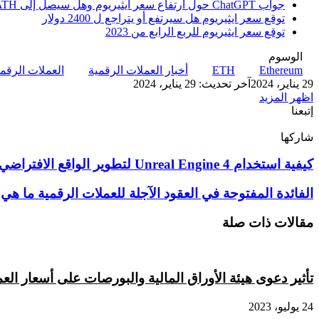
جواب ChatGPT حول ارتفاع سعر ايثيريوم وهل سيصل إلى ATH في عام 2024
توقع سعر ايثيريوم هل سيرتفع أو يتراجع ل 2400 دولار
توقع سعر ايثيريوم للربع الرابع من 2023
الوسوم
Ethereum
ETH
أخبار العملات الرقمية
العملات الرقم
29 يناير، 2024
آخر تحديث: 29 يناير، 2024
اظهر المزيد
إتبعنا
شاركها
‫X
تيلقرام
لينكدإن
واتساب
ماسنجر
ماسنجر
فيسبوك
بينتيريست
كيفية
كيفية استخدام Unreal Engine 4 لتطوير الواقع الافتراضي؟
استخدام
Unreal
الفائدة
الفائدة المفتوحة في العقود الآجلة للعملات الرقمية ما هي 
Engine
المفتوحة
4
في
مقالات ذات صلة
لتطوير
العقود
الواقع
الآجلة
الافتراضي؟
للعملات
الرقمية
تأثير دعوى هيئة الأوراق المالية والبورصات على أسعار الع
ما
هي
24 يوليو، 2023
وما