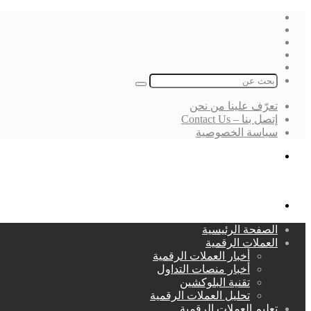
فيسبوك
‫X
لينكدإن
انستقرام
بحث
عن
تعرّف علينا من نحن
إتصل بنا – Contact Us
سياسة الخصوصية
بحث
عن
القائمة
الصفحة الرئيسية
العملات الرقمية
أخبار العملات الرقمية
أخبار منصات التداول
تقنية البلوكشين
تحليل العملات الرقمية
تعليم العملات الرقمية