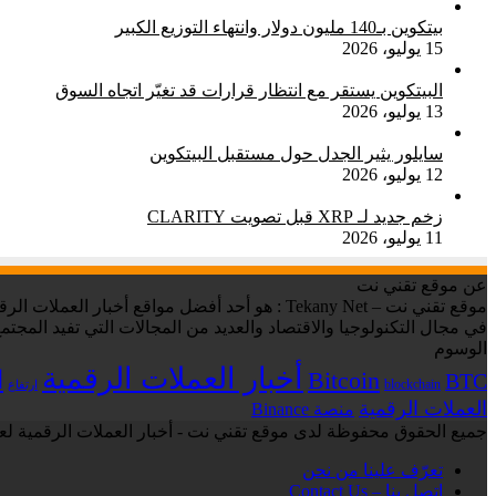
بيتكوين بـ140 مليون دولار وانتهاء التوزيع الكبير
15 يوليو، 2026
البيتكوين يستقر مع انتظار قرارات قد تغيّر اتجاه السوق
13 يوليو، 2026
سايلور يثير الجدل حول مستقبل البيتكوين
12 يوليو، 2026
زخم جديد لـ XRP قبل تصويت CLARITY
11 يوليو، 2026
عن موقع تقني نت
في مجال التكنولوجيا والاقتصاد والعديد من المجالات التي تفيد المجتمع
الوسوم
أخبار العملات الرقمية
ا
Bitcoin
BTC
blockchain
ارتفاع
العملات الرقمية
منصة Binance
جميع الحقوق محفوظة لدى موقع تقني نت - أخبار العملات الرقمية لعام 6
تعرّف علينا من نحن
إتصل بنا – Contact Us