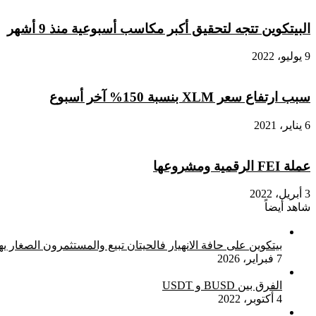
مزاياها؟
البيتكوين تتجه لتحقيق أكبر مكاسب أسبوعية منذ 9 أشهر
9 يوليو، 2022
سبب ارتفاع سعر XLM بنسبة 150% آخر أسبوع
6 يناير، 2021
عملة FEI الرقمية ومشروعها
3 أبريل، 2022
شاهد أيضاً
إغلاق
بيتكوين على حافة الانهيار فالحيتان تبيع والمستثمرون الصغار ي
7 فبراير، 2026
الفرق بين BUSD و USDT
4 أكتوبر، 2022