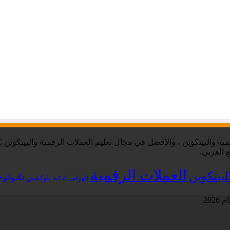
 العربي.
العملات الرقمية
لبيتكوين
تكنولوج
بلوكشين
الهواتف الذكية
202