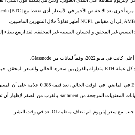
نسبي غير المحقق والخسارة النسبية غير المحققة. لقد ارتفع ببطء إلى أعل
وأظهرت نظرة على المعنويات على المدى القصير عكس ذلك. بلغت بيانات الم