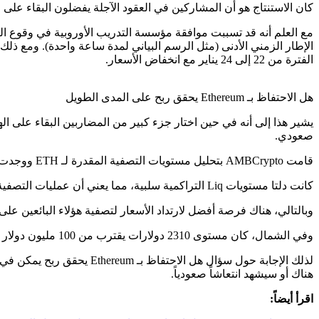
كان الاستنتاج هو أن المشاركين في العقود الآجلة يفضلون البقاء على الهامش حيث يتم تداول ETH بالقرب من 
الفترة من 22 إلى 24 يناير مع انخفاض الأسعار.
هل الاحتفاظ بـ Ethereum يحقق ربح على المدى الطويل
صعودي.
قامت AMBCrypto بتحليل مستويات التصفية المقدرة لـ ETH ووجدت أن علامة 2.3 ألف دولار كانت مهمة مرة أخرى.
كانت دلتا مستويات Liq التراكمية سلبية، مما يعني أن عمليات التصفية القصيرة تفوق عمليات التصفية الطويلة.
وبالتالي، هناك فرصة أفضل لارتداد الأسعار لتصفية هؤلاء البائعين على 
وفي الشمال، كان مستوى 2310 دولارات يقترب من 100 مليون دولار من التصفية المقدرة. تم تجميع العديد من مستويات التصفية الأصغر حول علامة 2.3 ألف دولار.
هناك أو سيشهد انتعاشاً صعودياً.
اقرأ أيضاً: