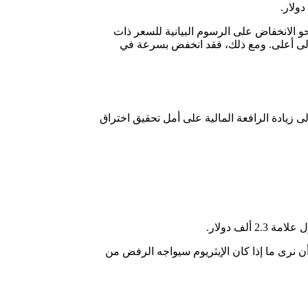
م أنه قد تسببت موافقة مؤسسة التدريب الأوروبية في وقوع العديد من المشاركين في حالة تسلل، فبعد 11 يناير، اتجهت عملة ETH نحو الانخفاض على الرسوم البيانية للسعر ذات
22 يناير، ارتفعت نسبة الرافعة المالية المقدرة إلى أعلى. ومع ذلك، فقد انخفض بسرعة في
لك الوقت)، فقد سعى عدد كبير أيضاً إلى زيادة الرافعة المالية على أمل تحقيق اختراق
إلى منطقة 2310 دولاراً – 2350 دولاراً له احتمالية جيدة. ويبقى أن نرى ما إذا كان الإيثريوم سيواجه الرفض من