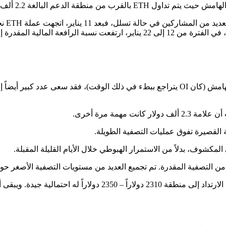
منطقة الدعم البالغة 2.2 ألف دولار.
مع العل
الإطار الزمني الأدنى (مثل الرسم البياني لمدة ساعة واحدة). ومع ذلك، في الفترة من 12 إلى 
يشير هذا إلى أنه في حين اختار جزء كبير من المضاربين البقاء على الهامش (كان OI يتراجع ببطء في ذ
المكشوف، بدلاً من الاستمرار الهبوطي خلال الأيام القليلة المقبلة.
لذلك الإجابة حول سؤال هل الاحتفاظ بـ Ethereum يحقق ربح يمكن في الارتداد 