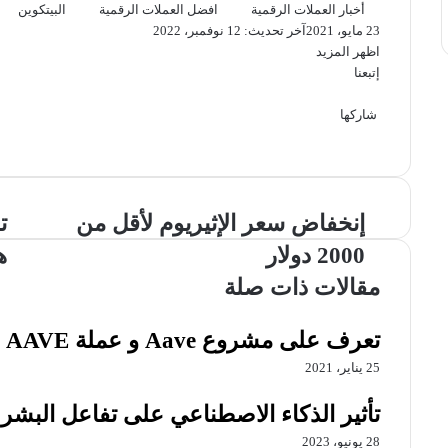
أخبار العملات الرقمية
افضل العملات الرقمية
البيتكوين
23 مايو، 2021
آخر تحديث: 12 نوفمبر، 2022
اظهر المزيد
إتبعنا
شاركها
‫X
فيسبوك
لينكدإن
ماسنجر
ماسنجر
تيلقرام
واتساب
بينتيريست
إنخفاض
تو
إنخفاض سعر الإثيريوم لأقل من
ت
سعر
ال
2000 دولار
ه
الإثيريوم
بع
لأقل
ار
مقالات ذات صلة
من
مع
2000
هي
تعرف على مشروع Aave و عملة AAVE الرقمية
دولار
ال
25 يناير، 2021
تأثير الذكاء الاصطناعي على تفاعل البشر 
28 يونيو، 2023