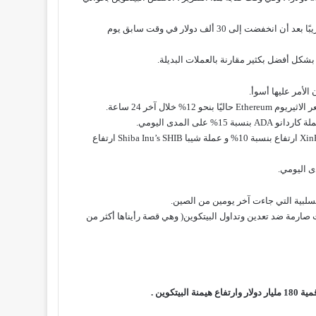
وبالنظر على المدى الاسبوعي فقد انخفض سعر البيتكوين بنسبة 25% تقريبًا بعد أن انخفضت إلى 30 ألف دولار في وقت سابق يوم
لال آخر 24 ساعة.
أما أفضل 100 عملة رقمية في هذا الانخفاض فقد سجلت كل من عملة XinFin ارتفاع بنسبة 10% و عملة شيبا Shiba Inu’s SHIB ارتفاع
سلبية التي جاءت آخر يومين من الصين.
صارمة ضد تعدين وتداول البيتكوين( وهي قصة رأيناها أكثر من
تكوين .