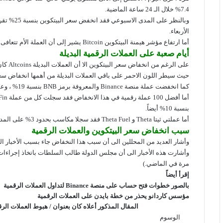
7.4% خلال الـ 24 ساعة الماضية.
الأربعاء.
أما ارتفاع مؤشر هيمنة البيتكوين Bitcoin يشير إلى أن العملة الأم تتعافى بشكل أفضل بكثير مقارنة بالعملات البديلة.
أيام صعبة على العملات الرقمية البديلة
على الرغم من انخفاض سعر البيتكوين الا أن العملات البديلة Altcoins كان الأمر عليها أسوأ.
حيث سيطر اللون الاحمر على باقي العملات البديلة من أهمها انخفاض سعر الاثيريوم Ethereum حاليًا بنحو 12% خ
كما انخفضت عملة منصة Binance والمعروفة برمز BNB بنسبة 19% ، وعملة كاردانو ADA بنسبة 15% على المدى اليومي.
بنسبة 10% أيضاً.
أما عملتي ثيتا Theta و Theta Fuel فقد سجلا مكاسب بحدود 3% على المدى اليومي.
سبب انخفاض سعر البيتكوين والعملات الرقمية
وأشار العديد من المحللين الى أن سبب هذا النخفاض جاء بسبب الأخبار ال
وأشارت هذه الأخبار الى أن مجلس الدولة طالب السلطات باتخاذ إجراءات 
مرة في الماضي.)
إقرأ أيضاً
بالصور خطوات فتح حساب على منصة Binance لتداول العملات الرقمية
مؤسس كاردانو يحذر من خطة بايدن على العملات الرقمية
المقال المذكور أعلاه كان بعنوان / هبوط العملات الرقمية 180 مليار دولار وارتفاع هيمنة البي
الوسوم