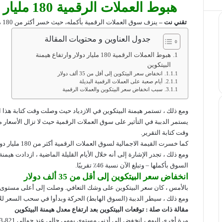
هبوط العملات الرقمية 180 مليار دولار وارتفاع هيمنة البيتكوين
تقني نت –
ينزف سوق العملات الرقمية بأكمله، حيث خسر أكثر من 180 مليار دولار في الـ 24 ساعة الماضية وحدها.
جدول العناوين و محتويات المقالة
هبوط العملات الرقمية 180 مليار دولار وارتفاع هيمنة
البيتكوين
انخفاض ​​سعر البيتكوين إلى أقل من 35 ألف دولار
أيام صعبة على العملات الرقمية البديلة
سبب انخفاض سعر البيتكوين والعملات الرقمية
ومع ذلك ، تستمر هيمنة البيتكوين في الازدياد حيث وصلت وقت كتابة هذا المقال الى 46% و
وقت كتابة التقرير.
كما خسرت القيمة الاجمالية لسوق العملات الرقمية أكثر من 180 مليار دولار منذ ارتفاع الأمس.
السوق بأكملها – وتبلغ الآن نسبة 46٪ تقريبًا.
انخفاض ​​سعر البيتكوين إلى أقل من 35 ألف دولار
بالأمس ، كان سعر البيتكوين على وشك التعافي. وصلت إلى أعلى مستوى لها خلال اليوم بالضبط 
ومع ذلك ، سيطر الدببة (السوق الهابط) الحركة وبدأوا في سحب السعر ل
مقالة ذات صلة :
توقعات البيتكوين بعد ارتفاع معدل هيمنة البيتكوين