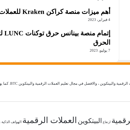
أهم ميزات منصة كراكن Kraken للعملات الرقمية
4 فبراير، 2023
إتم
الحرق
7 يوليو، 2023
موقع تقني نت – y Net
العملات الرقمية
رقمية
البيتكوين
ب
الهواتف الذكية
ارتفاع