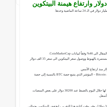
فقاً لبيانات
CoinMarketCap
.
يستمر الدببة في التأثير على سوق العملات الرقمية حيث لا تزال الأسعار مستمرة بالهبوط ووصول سعر البيتكوين الى سعر 35 الف دولار
ومع ذلك ، تجدر الإشارة إلى أنه خلال الأيام القليلة الماضية ، ازدادت هيمنة Bitcoin – المؤشر الذي يتتبع حصة BTC بالنسبة إلى حصة
عند 38200 دولار على بعض المنصات.
لأسفل.
مرة أخرى اليوم ، انخفض إلى أدنى مستوى يومي حالي عند حوالي 33،821 دولارًا ، وفي وقت كتابة هذا التقرير ، انخفض البيتكوين بحوالي