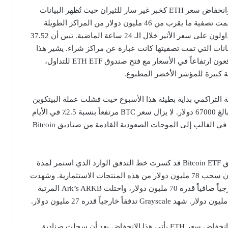
يأتي نمو في ايثيريوم ETF وانخفاض ​​سعر ETH كخبر غير سار للثيران حيث تُظهر البيانات
المقدمة من Coinglass أنه تمت تصفية ما يقرب من 46 مليون دولار من المراكز الطويلة
والقصيرة التي اتخذها المتداولون على سعر الأثير خلال الـ 24 ساعة الماضية. تبين أن 37.52
81%) من الرهانات التي تمت تصفيتها كانت عبارة عن مراكز شراء. يشير هذا
إلى أن المتداولين كانوا يتوقعون ارتفاعاً في الأسعار مع فتح صندوق ETH ETF للتداول،
لتراكمي بداية بطيئة هذا الأسبوع حيث فشلت عملة البيتكوين
في الحفاظ على مركزها البالغ 67000 دولار. لا يزال سعر BTC مرتفعاً بنسبة 2.5٪ في الأيام
السبعة الماضية ويرجع ذلك في الغالب إلى الموجات الصعودية القادمة من صناديق Bitcoin
يُظهر اليوم الأخير أن صناديق Bitcoin ETF قد كسرت خط التدفق الوارد الذي استمر لمدة
12 يوماً. وواصل المستثمرون سحب 78 مليون دولار من هذه المنتجات الاستثمارية. وشهدت
BITB من Bitwise تدفقاً خارجياً صافياً قدره 70 مليون دولار، واحتلت Ark’s ARKB المرتبة
فمع نمو في ايثيريوم ETF وانخفاض ​​سعر ETH يأتي هذا الانخفاض بعد أن سجلت صناديق