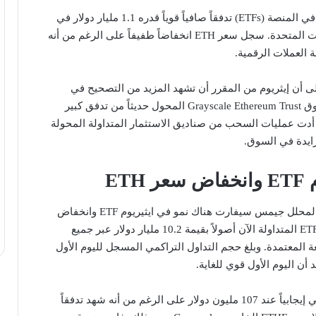
سجلت الصناديق المتداولة في المنصة (ETFs) تدفقاً صافياً قوياً قدره 1.1 مليار دولار في
يوم تداولها الأول في الولايات المتحدة. سجل سعر ETH انخفاضاً طفيفاً على الرغم من أنه
العملات الرقمية.
لى أن إيثريوم من المقرر أن تشهد المزيد من التصحيح في
المستقبل، حيث عانى صندوق Grayscale Ethereum Trust المحول حديثاً من تدفق كبير
 أدت عمليات السحب من صناديق الاستثمار المتداولة المحولة
زايدة في السوق.
ETH
وفقاً للبيانات التي شاركها المحلل جيمس سيفارت هناك نمو في ايثيريوم ETF وانخفاض ​​
سعر ETH تمتلك صناديق ETFs المتداولة الآن أصولاً بقيمة 10.2 مليار دولار عبر جميع
ة المعتمدة. وبلغ حجم التداول التراكمي المسجل لليوم الأول
وظل إجمالي التدفق الصافي إيجابياً عند 107 مليون دولار على الرغم من أنه شهد تدفقاً