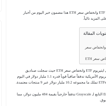
نمو في ايثيريوم ETF وانخفاض ​​سعر ETH هذا مضمون خبر اليوم من أخبار
 المزيد تالياً.
ويات المقالة
مو في ايثيريوم ETF وانخفاض ​​سعر
ض سعر ETH
لأول مرة تم تسجيل نمو في ايثيريوم ETF وانخفاض ​​سعر ETH حيث سجلت صناديق
الاستثمار المتداولة في الإيثريوم الأمريكية تدفقاً صافياً قوياً قدره 1.1 مليار دولار في اليوم
شهد صندوق Ethereum Trust التابع لـ Grayscale تدفقاً خارجياً بقيمة 484 مليون دولار، مما
وق.