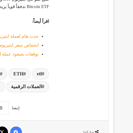
Bitcoin ETF تدفقاً قوياً يزيد عن 420 مليون دولار يومي الاثنين والجمعة الماضيين.
اقرأ أيضاً:
حدث هام لعملة ايثيري
انخفاض سعر ايثيريوم بنسبة 4٪ بعد الموافقة 
توقعات بصعود عملة ايثيريوم 
ETH
etf
العملات الرقمية
إتبعنا
فيسبو
شاركها