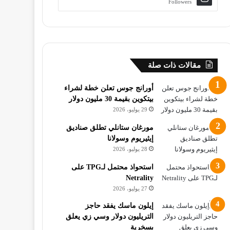
Followers
مقالات ذات صلة
أورانج جوس تعلن خطة لشراء
بيتكوين بقيمة 30 مليون دولار
29 يوليو، 2026
مورغان ستانلي تطلق صناديق
إيثيريوم وسولانا
28 يوليو، 2026
استحواذ محتمل لـTPG على
Netrality
27 يوليو، 2026
إيلون ماسك يفقد حاجز
التريليون دولار وسي زي يعلق
بسخرية