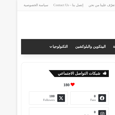
تعرّف علينا من نحن
إتصل بنا – Contact Us
سياسة الخصوصية
ة
البيتكوين والبلوكشين
التكنولوجيا
شبكات التواصل الاجتماعي
180
180
0
Followers
Fans
0