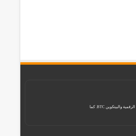
موقع تقني نت – Tekany Net : هو أحد أفضل مواقع أخبار العملات الرقمية والبيتكوين ، والافضل في مجال تعليم العملات الرقمية والبيتكوين BTC. كما