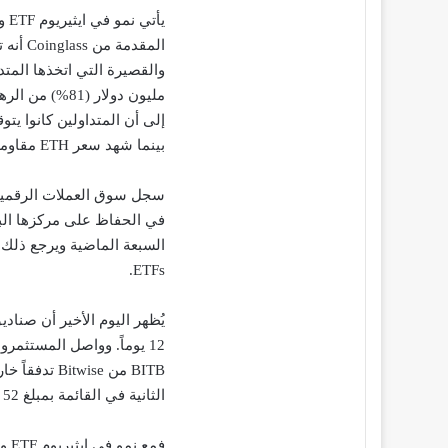
مليون دولار (
بينما شهد سعر ETH مقاومة كبيرة للمؤشر الأخضر المطبوع.
سجل سوق العملات الرقمية ا
ETFs.
الثانية في القائمة بمبلغ 52 مليون دولار. شهد Grayscale تدفقاً خارجياً قدره 27 مليون دولار.