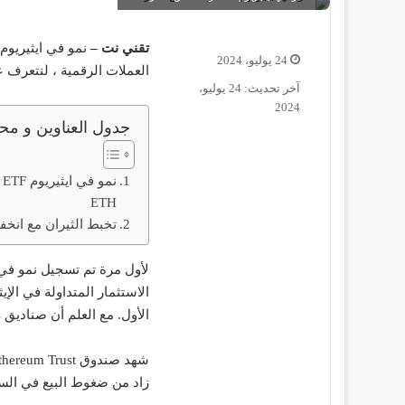
تقني نت –
24 يوليو، 2024
العملات الرقمية ، لنتعرف على
آخر تحديث: 24 يوليو،
2024
جدول العناوين و محت
ن
ETH
تخبط الثيران مع انخفا
الأول. مع العلم أن صناديق ETFs تملك ما مجموعه 10.2 مليار دولار عبر 9 منتجات معتمدة.
زاد من ضغوط البيع في الس