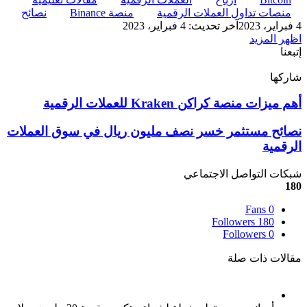
منصات تداول العملات الرقمية
منصة Binance
نصائح
4 فبراير، 2023
آخر تحديث: 4 فبراير، 2023
اظهر المزيد
إتبعنا
شاركها
‫X
تيلقرام
لينكدإن
واتساب
ماسنجر
ماسنجر
فيسبوك
بينتيريست
أهم
أهم ميزات منصة كراكن Kraken للعملات الرقمية
ميزات
منصة
نصائح
نصائح مستثمر خسر نصف مليون ريال في سوق العملات
كراكن
مستثمر
الرقمية
Kraken
خسر
للعملات
نصف
شبكات التواصل الاجتماعي
الرقمية
مليون
180
ريال
في
Fans
0
سوق
Followers
180
Followers
0
العملات
الرقمية
مقالات ذات صلة