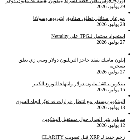
أورانج جوس تعلن خطة لشراء بيتكوين بقيمة 30 مليون دولار
29 يوليو، 2026
مورغان ستانلي تطلق صناديق إيثيريوم وسولانا
28 يوليو، 2026
استحواذ محتمل لـTPG على Netrality
27 يوليو، 2026
إيلون ماسك يفقد حاجز التريليون دولار وسي زي يعلق
بسخرية
27 يوليو، 2026
بيتكوين بـ140 مليون دولار وانتهاء التوزيع الكبير
15 يوليو، 2026
البيتكوين يستقر مع انتظار قرارات قد تغيّر اتجاه السوق
13 يوليو، 2026
سايلور يثير الجدل حول مستقبل البيتكوين
12 يوليو، 2026
زخم جديد لـ XRP قبل تصويت CLARITY