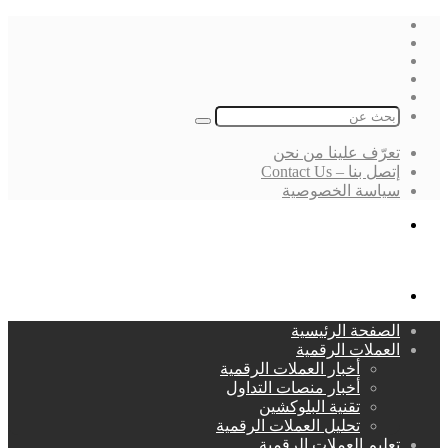
فيسبوك
‫X
لينكدإن
انستقرام
بحث
عن
تعرّف علينا من نحن
إتصل بنا – Contact Us
سياسة الخصوصية
بحث
عن
القائمة
الصفحة الرئيسية
العملات الرقمية
أخبار العملات الرقمية
أخبار منصات التداول
تقنية البلوكشين
تحليل العملات الرقمية
تعليم العملات الرقمية