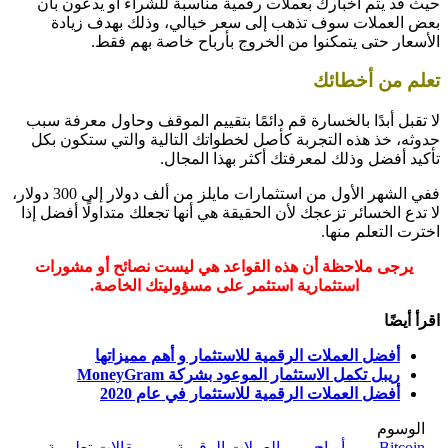
حيث قد يتم اخبارك بعملات رقمية مناسبة للشراء أو يدعون بأن
بعض العملات سوف تذهب إلى سعر خيالي، وذلك بهدف زيادة
الأسعار حتى يتمكنوا من الخروج بأرباح خاصة بهم فقط.
تعلم من أخطائك
لا تقبل أبدًا بالخسارة قم دائمًا بتقييم الموقف وحاول معرفة سبب
حدوثه، خذ هذه التجربة كأصل لخطواتك التالية والتي ستكون بكل
تأكيد أفضل وذلك لمعرفتك أكثر بهذا المجال.
ففي الشهر الأول من استثمارات مايلز من ألف دولار إلى 300 دولار،
لا تدع الخسائر تزعجك لأن الحقيقة هي أنها تجعلك متداولًا أفضل إذا
اخترت التعلم منها.
يرجى ملاحظة أن هذه القواعد هي ليست نصائح أو مشورات
استثمارية استثمر على مسؤوليتك الخاصة.
اقرأ أيضًا
أفضل العملات الرقمية للاستثمار و أهم مميزاتها
ريبل تكمل الاستثمار الموعود بشركة MoneyGram
أفضل العملات الرقمية للاستثمار في عام 2020
الوسوم
Bitcoin
أرباح
العملات الرقمية
مقالات تعليمية