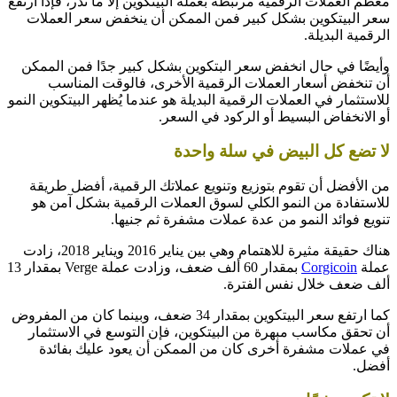
معظم العملات الرقمية مرتبطة بعملة البيتكوين إلا ما ندر، فإذا ارتفع
سعر البيتكوين بشكل كبير فمن الممكن أن ينخفض سعر العملات
الرقمية البديلة.
وأيضًا في حال انخفض سعر البتكوين بشكل كبير جدًا فمن الممكن
أن تنخفض أسعار العملات الرقمية الأخرى، فالوقت المناسب
للاستثمار في العملات الرقمية البديلة هو عندما يُظهر البيتكوين النمو
أو الانخفاض البسيط أو الركود في السعر.
لا تضع كل البيض في سلة واحدة
من الأفضل أن تقوم بتوزيع وتنويع عملاتك الرقمية، أفضل طريقة
للاستفادة من النمو الكلي لسوق العملات الرقمية بشكل آمن هو
تنويع فوائد النمو من عدة عملات مشفرة ثم جنيها.
هناك حقيقة مثيرة للاهتمام وهي بين يناير 2016 ويناير 2018، زادت
عملة
Corgicoin
بمقدار 60 ألف ضعف، وزادت عملة Verge بمقدار 13
ألف ضعف خلال نفس الفترة.
كما ارتفع سعر البيتكوين بمقدار 34 ضعف، وبينما كان من المفروض
أن تحقق مكاسب مبهرة من البيتكوين، فإن التوسع في الاستثمار
في عملات مشفرة أخرى كان من الممكن أن يعود عليك بفائدة
أفضل.