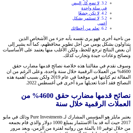
لا تضع كل البيض
في سلة واحدة
لا تكن جشعًا
لا تستثمر بشكل
أعمى
تعلم من أخطائك
من ناحية أخرى فهو يرى نفسه بأنه جزء من الأشخاص الذين
يتداولون بشكل يومي من أجل تطوير محافظهم، كما أنه يشير إلى
أن بعض النتائج ترجع للحظ، ولكن الأغلب منها يعتمد على الأساسيات
ونصائح وعادات جيدة وتجارب كذلك.
وسوف نقدم في مقالتنا هذه خلاصة نصائح قدمها مضارب حقق
4600% من العملات الرقمية خلال سنة واحدة، وعلى الرغم من ان
المقالة تم كتابتها في موقعنا في عام 2019 ولكن بسبب أهمية هذه
النصائح فقد أعدنا تعديلها مرة أخرى في أغسطس 2022.
نصائح قدمها مضارب حقق 4600% من
العملات الرقمية خلال سنة
يعتبر مايلز هو المؤسس المشارك لـ Pure Investments وذلك في مايو
2017 حيث أنه قد بدأ الاستثمار بمبلغ 1000 دولار والذي قام بجمعه
من خلال توفير 10 بالمئة من رواتبه لفترة من الزمن، وبعد مرور