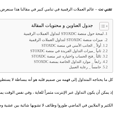
تقني نت
– عالم العملات الرقمية في تنامي كبير في مقالنا هذا سنعرض لكم مقال بعنوان تعر
جدول العناوين و محتويات المقالة
لمحة حول منصة STOXDC لتداول العملات الرقمية
ميزات منصة STOXDC لتداول العملات الرقمية
أولاً _ الجانب الأمني في منصة STOXDC
ثانياً _ميزات التداول الفريدة في منصة STOXDC
ثالثاً _فتح الحساب واختياره عبر منصة STOXDC
رابعاً _ موارد التداول الخاصة بمنصة STOXDC
خامساً _ رعاية العميل
كل ما يحتاجه المتداول إلى فهمه من صميم قلبه هو أنه ببساطة لا يستطيع 
إذ يمكن أن يكون التداول عبر الإنترنت مثمراً للغاية ، وفي نفس الوقت يمك
الكثير و الملايين في الماضي طوروا وظائف لا تشوبها شائبة بين عشية و