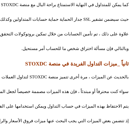
كما يمكن للمتداول في النهاية الاستمتاع براحة البال مع منصة STOXDC لتداول العملات الرقمية بسبب معايير الأمان التي توفرها المنصة.
حيث سيضمن تشفير SSL جدار الحماية حماية حسابات المتداولين وكذلك الأموال الموجودة فيها.
علاوة على ذلك ، تم تأمين الحسابات من خلال تمكين بروتوكولات التحقق ذا
وبالتالي فإن مسألة اختراق شخص ما للحساب أمر مستحيل.
ثانياً _ميزات التداول الفريدة في منصة STOXDC
بالحديث عن الميزات ، مرة أخرى تتميز منصة STOXDC لتداول العملات الرقمية بميزات لا مثيل لها لأنها توفر الميزات اعتماداً على الاحتياجات المحددة لجميع أنواع المتداولين.
سواء كنت محترفاً أو مبتدئاً ، فإن هذه الميزات مصممة خصيصاً لجعل المس
يتم الاحتفاظ بهذه الميزات في حساب التداول ويمكن استخدامها على ال
إذ تتضمن بعض الميزات التي يجب البحث عنها ميزات فروق الأسعار والراف