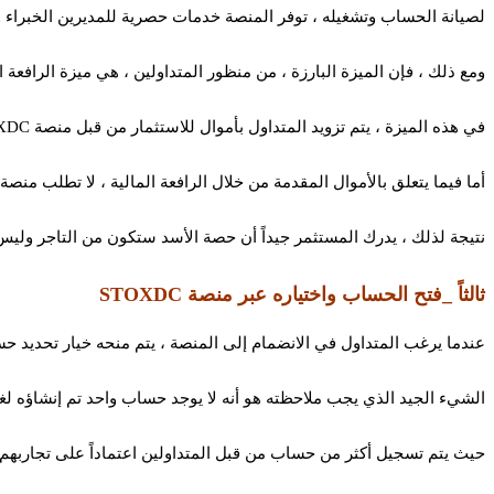
لصيانة الحساب وتشغيله ، توفر المنصة خدمات حصرية للمديرين الخبراء 
ومع ذلك ، فإن الميزة البارزة ، من منظور المتداولين ، هي ميزة الرافعة ال
في هذه الميزة ، يتم تزويد المتداول بأموال للاستثمار من قبل منصة STOXDC للاستثمار في فرصة التداول التي يختارها المتداول.
أما فيما يتعلق بالأموال المقدمة من خلال الرافعة المالية ، لا تطلب منصة STOXDC الكثير من الأسهم وبدلاً من ذلك ترغب في الاحتفاظ بها في حدها الأدنى
نتيجة لذلك ، يدرك المستثمر جيداً أن حصة الأسد ستكون من التاجر وليس منصة C
ثالثاً _فتح الحساب واختياره عبر منصة STOXDC
عندما يرغب المتداول في الانضمام إلى المنصة ، يتم منحه خيار تحديد حس
الشيء الجيد الذي يجب ملاحظته هو أنه لا يوجد حساب واحد تم إنشاؤه لغ
حيث يتم تسجيل أكثر من حساب من قبل المتداولين اعتماداً على تجاربهم 