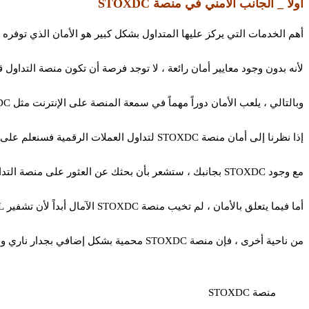
أولاً _ الجانب الأمني في منصة STOXDC
أهم الخدمات التي يركز عليها المتداول بشكل كبير هو الأمان الذي توفره م
لأنه بدون وجود معايير أمان رائعة ، لا توجد فرصة أن تكون منصة التداول 
وبالتالي ، يلعب الأمان دوراً مهماً في سمعة المنصة على الإنترنت مثل STOXDC .
إذا نظرنا إلى أمان منصة STOXDC لتداول العملات الرقمية فسنعلم على الفور أنه قد قام بتثبيت تدابير أمنية حديثة.
مع وجود STOXDC بجانبك ، ستشعر بأن بحثك عن العثور على منصة التداول الأنسب قد انتهى.
أما فيما يتعلق بالأمان ، لم تخيب منصة STOXDC الآمال أبداً لأن تشفير SSL هو الأمان الأكثر تقدماً ، و قد تم وضعه بالفعل في منصة التداول.
من ناحية أخرى ، فإن منصة STOXDC محمية بشكل إضافي بجدار ناري والذي بدوره يوفر أماناً نهائياً لبيانات المتداولين أو أوراق اعتمادهم أو معلوماتهم.
منصة STOXDC