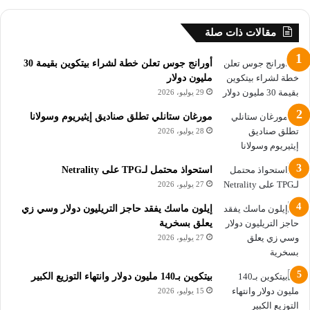
وتجدر الاشارة الى اننا قمنا فيما سبق بالحديث عن هذه العملة
مقالات ذات صلة
وحول الهاتف والتطبيق الذكي الذي يقوم بتعدين العمله بشكل مجاني
، يمكنك الاطلاع على مقالنا السابق من خلال
الضغط هنا.
أورانج جوس تعلن خطة لشراء بيتكوين بقيمة 30
مليون دولار
29 يوليو، 2026
مورغان ستانلي تطلق صناديق إيثيريوم وسولانا
28 يوليو، 2026
huobi
ETN
Electroneum
العملات الرقمية
منصات تداول العملات الرقمية
استحواذ محتمل لـTPG على Netrality
27 يوليو، 2026
إيلون ماسك يفقد حاجز التريليون دولار وسي زي
يعلق بسخرية
27 يوليو، 2026
بيتكوين بـ140 مليون دولار وانتهاء التوزيع الكبير
15 يوليو، 2026