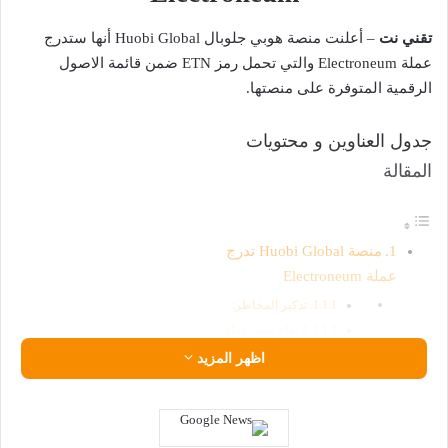
تقني نت
– أعلنت منصة هوبي جلوبال Huobi Global أنها ستدرج
عملة Electroneum والتي تحمل رمز ETN ضمن قائمة الاصول
الرقمية المتوفرة على منصتها.
جدول العناوين و محتويات
المقالة
منصة Huobi Global تدرج
عملة Electroneum
تذكير المخاطر:
ارتفاع سعر عملة
ETN
اظهر المزيد
وفيما يلي نص اعلان المنصة :
أعزائي المستخدمين ،،،