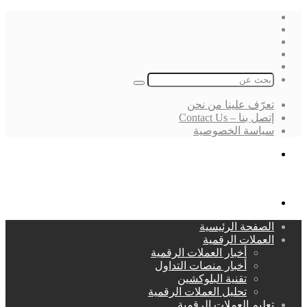
فيسبوك
‫X
لينكدإن
انستقرام
بحث
عن
تعرّف علينا من نحن
إتصل بنا – Contact Us
سياسة الخصوصية
بحث
عن
القائمة
الصفحة الرئيسية
العملات الرقمية
أخبار العملات الرقمية
أخبار منصات التداول
تقنية البلوكشين
تحليل العملات الرقمية
تعليم العملات الرقمية