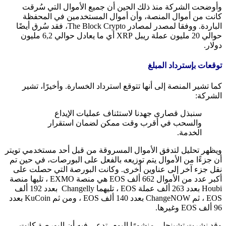
وأوضحت الشركة منذ ذلك الحين أن جميع الأموال التي سُرقت
كانت من أموال المنصة، وأن أموال المستخدمين في المحفظة
الباردة. ووفقا لمصدر لمصادر The Block Crypto، فقد سُرق أيضًا
حوالي 20 مليون عملة ريبل XRP أي ما يعادل حوالي 6,2 مليون
دولار.
توقعات بإسترداد المبلغ
كما تشير المنصة إلى أنها تتوقع استرداد الخسارة. وأخيرًا، تشير
الشركة:
سنبذل قصارى جهدنا لاستئناف عمليات الإيداع
والسحب في أقرب وقت ممكن لضمان استقرار
الخدمة.
ويظهر تحليل لتدفق الأموال المسروقة من قبل أحد مستخدمي تويتر
أن جزءًا من الأموال يتم توزيعه بالفعل على البورصات، في حين تم
نقل جزء آخر إلى عناوين أخرى. وكانت البورصة التي حصلت على
أكبر عدد من الأموال 662 ألف EOS هي منصة EXMO ، تليها منصة
Houbi بعدد 263 ألف عملة EOS ، تليهما Changelly بعدد 192 ألف
EOS ، ثم ChangeNOW بعدد 140 ألف EOS ، ومن ثم KuCoin بعدد
96 ألف EOS وغيرها.
وقد نشرت تشينجلي منشورًا اليوم، تدعي فيه أن البورصة كانت