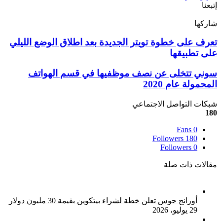
إتبعنا
شاركها
‫X
تيلقرام
لينكدإن
واتساب
ماسنجر
ماسنجر
فيسبوك
بينتيريست
تعرف
تعرف على خطوة تويتر الجديدة بعد اطلاق الوضع الليلي
على
على تطبيقها
خطوة
تويتر
سوني
سوني تتخلى عن نصف موظفيها في قسم الهواتف
الجديدة
تتخلى
المحمولة عام 2020
بعد
عن
اطلاق
نصف
شبكات التواصل الاجتماعي
الوضع
موظفيها
180
الليلي
في
على
قسم
Fans
0
تطبيقها
الهواتف
Followers
180
Followers
0
المحمولة
عام
مقالات ذات صلة
2020
أورانج جوس تعلن خطة لشراء بيتكوين بقيمة 30 مليون دولار
29 يوليو، 2026