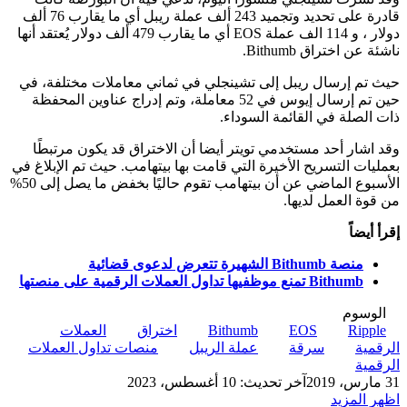
قادرة على تحديد وتجميد 243 ألف عملة ريبل أي ما يقارب 76 ألف
دولار ، و 114 الف عملة EOS أي ما يقارب 479 ألف دولار يُعتقد أنها
ناشئة عن اختراق Bithumb.
حيث تم إرسال ريبل إلى تشينجلي في ثماني معاملات مختلفة، في
حين تم إرسال إيوس في 52 معاملة، وتم إدراج عناوين المحفظة
ذات الصلة في القائمة السوداء.
وقد اشار أحد مستخدمي تويتر أيضا أن الاختراق قد يكون مرتبطًا
بعمليات التسريح الأخيرة التي قامت بها بيتهامب. حيث تم الإبلاغ في
الأسبوع الماضي عن أن بيتهامب تقوم حاليًا بخفض ما يصل إلى 50%
من قوة العمل لديها.
إقرأ أيضاً
منصة Bithumb الشهيرة تتعرض لدعوى قضائية
Bithumb تمنع موظفيها تداول العملات الرقمية على منصتها
الوسوم
Ripple
EOS
Bithumb
اختراق
العملات
الرقمية
سرقة
عملة الريبل
منصات تداول العملات
الرقمية
31 مارس، 2019
آخر تحديث: 10 أغسطس، 2023
اظهر المزيد