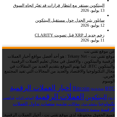
البيتكوين يستقر مع انتظار قرارات قد تغيّر اتجاه السوق
13 يوليو، 2026
سايلور يثير الجدل حول مستقبل البيتكوين
12 يوليو، 2026
زخم جديد لـ XRP قبل تصويت CLARITY
11 يوليو، 2026
عن موقع تقني نت
موقع تقني نت – Tekany Net : هو أحد أفضل مواقع أخبار العملات
الرقمية والبيتكوين ، والافضل في مجال تعليم العملات الرقمية
والبيتكوين BTC. كما يهتم الموقع بتقديم العديد من المقالات في
مجال التكنولوجيا والاقتصاد والعديد من المجالات التي تفيد المجتمع
العربي.
الوسوم
أخبار العملات الرقمية
Bitcoin
BTC
blockchain
العملات الرقمية
البيتكوين
بلوكشين
الهواتف الذكية
ارتفاع
منصات تداول العملات
تكنولوجيا
مقالات تعليمية
سلطنة عمان
الرقمية
منصة Binance
جميع الحقوق محفوظة لدى موقع تقني نت - أخبار العملات الرقمية