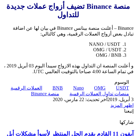
منصة Binance تضيف أزواج عملات جديدة
للتداول
Binance – أعلنت منصة بينانس Binance في بيان لها عن اضافة
تبادل بعض أزواج العملات الرقمية، وهي كالتالي:
NANO / USDT
OMG / USDT
OMG / BNB
و أعلنت المنصة ان التداول بهذه الازواج سيبدأ اليوم 03 أبريل 2019 ،
في تمام الساعة 4:00 صباحا بالتوقيت العالمي UTC.
الوسوم
USDT
OMG
Nano
BNB
العملات الرقمية
منصات تداول العملات الرقمية
منصة Binance
3 أبريل، 2019
آخر تحديث: 22 مارس، 2020
اظهر المزيد
إتبعنا
شاركها
‫X
تيلقرام
لينكدإن
واتساب
ماسنجر
ماسنجر
فيسبوك
بينتيريست
آيفون
آيفون 11 القادم يقدم الحل المنتظر لأسوأ مشكلات أبل