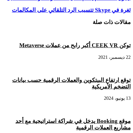
11
القادم
ثغرة
ثغرة في Skype تتسبب الرد التلقائي على المكالمات
يقدم
في
الحل
Skype
مقالات ذات صلة
المنتظر
تتسبب
لأسوأ
الرد
مشكلات
التلقائي
أبل
على
توكن CEEK VR أكبر رابح من عملات Metaverse
المكالمات
22 ديسمبر، 2021
توقع ارتفاع البيتكوين والعملات الرقمية حسب بيانات
التضخم الأمريكية
13 يونيو، 2024
موقع Booking يدخل في شراكة استراتيجية مع أحد
مشاريع العملات الرقمية