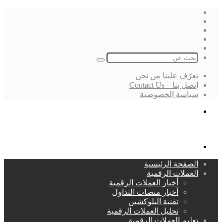
فيسبوك
‫X
لينكدإن
انستقرام
بحث
عن
تعرّف علينا من نحن
إتصل بنا – Contact Us
سياسة الخصوصية
بحث
عن
القائمة
الصفحة الرئيسية
العملات الرقمية
أخبار العملات الرقمية
أخبار منصات التداول
تقنية البلوكشين
تحليل العملات الرقمية
تعليم العملات الرقمية