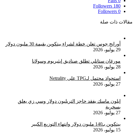
Fans
0
Followers
180
Followers
0
مقالات ذات صلة
أورانج جوس تعلن خطة لشراء بيتكوين بقيمة 30 مليون دولار
29 يوليو، 2026
مورغان ستانلي تطلق صناديق إيثيريوم وسولانا
28 يوليو، 2026
استحواذ محتمل لـTPG على Netrality
27 يوليو، 2026
إيلون ماسك يفقد حاجز التريليون دولار وسي زي يعلق
بسخرية
27 يوليو، 2026
بيتكوين بـ140 مليون دولار وانتهاء التوزيع الكبير
15 يوليو، 2026